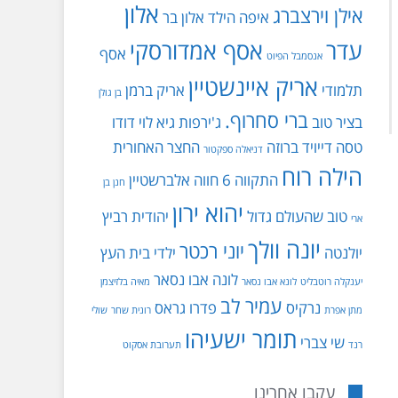
אלון
אילן וירצברג
איפה הילד
אלון בר
עדר
אסף אמדורסקי
אסף
אנסמבל הפיוט
אריק איינשטיין
תלמודי
אריק ברמן
בן גולן
ברי סחרוף.
בציר טוב
ג'ירפות
גיא לוי
דודו
טסה
דייויד ברוזה
החצר האחורית
דניאלה ספקטור
הילה רוח
התקווה 6
חווה אלברשטיין
חנן בן
יהוא ירון
טוב שהעולם גדול
יהודית רביץ
ארי
יונה וולך
יוני רכטר
יולנטה
ילדי בית העץ
לונה אבו נסאר
יענקלה רוטבליט
לונא אבו נסאר
מאיה בלזיצמן
עמיר לב
נרקיס
פדרו גראס
מתן אפרת
רונית שחר
שולי
תומר ישעיהו
שי צברי
רנד
תערובת אסקוט
עקבו אחרינו