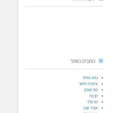
כותבים באתר
נטע עמית
ציפורה פישר
מור אופק
חן צח
שי פלד
אוהד שגב