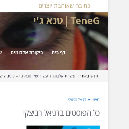
כתיבה שאוהבת יוצרים
TeneG | טנא ג'י
דף בית
ביקורת אלבומים
ש
חדש באתר:
עשרת אלבומי העשור של טנא ג'י – כתיבה שאו
ראשי
♥
דניאל רביצקי
כל הפוסטים ב
דניאל רביצקי