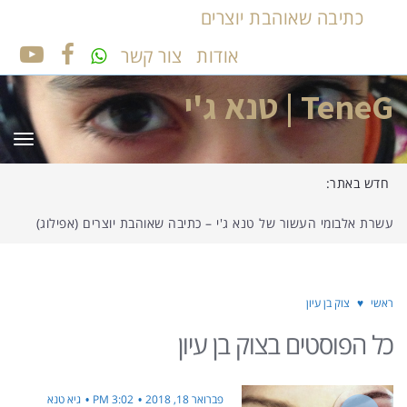
כתיבה שאוהבת יוצרים
אודות
צור קשר
UTUBE
FACEBOOK
TeneG | טנא ג'י
תפר
חדש באתר:
עשרת אלבומי העשור של טנא ג'י – כתיבה שאוהבת יוצרים (אפילוג)
ראשי
♥
צוק בן עיון
כל הפוסטים ב
צוק בן עיון
פברואר 18, 2018
3:02 PM
גיא טנא