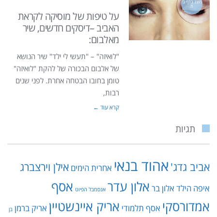
מוצג בדף בי
ת
על טיפות של מוסיקה לקראת
האביב –דיסקים חדשים, שיר
מאלבום:
"לואיזה" – "תעשי לי ילד" שיר הנושא
של אלבום הבכורה של להקת "לואיזה"
טומן בחובו הבטחה אחרת. לפני שנים
רבות,
קרא עוד ←
תגיות
אהוד בנאי
אביב גדג'
אילן וירצברג
אחרית הימים
אלון עדר
אסף
איפה הילד
אלון בר
אנסמבל הפיוט
אמדורסקי
אריק איינשטיין
אסף תלמודי
אריק ברמן
בן