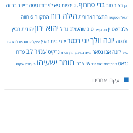
ברי סחרוף.
בציר טוב
ג'ירפות
גיא לוי
דודו טסה
דייויד ברוזה
גולן
הילה רוח
החצר האחורית
התקווה 6
חווה
דניאלה ספקטור
יהוא ירון
אלברשטיין
טוב שהעולם גדול
יהודית רביץ
חנן בן ארי
יונה וולך
יוני רכטר
יולנטה
ילדי בית העץ
יענקלה רוטבליט
לונא אבו
עמיר לב
לונה אבו נסאר
נרקיס
פדרו
נסאר
מאיה בלזיצמן
מתן אפרת
תומר ישעיהו
גראס
שי צברי
רונית שחר
שולי רנד
תערובת אסקוט
עקבו אחרינו