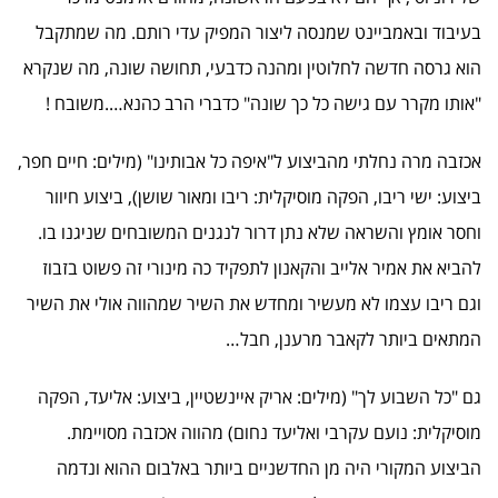
בעיבוד ובאמביינט שמנסה ליצור המפיק עדי רותם. מה שמתקבל
הוא גרסה חדשה לחלוטין ומהנה כדבעי, תחושה שונה, מה שנקרא
"אותו מקרר עם גישה כל כך שונה" כדברי הרב כהנא….משובח !
אכזבה מרה נחלתי מהביצוע ל"איפה כל אבותינו" (מילים: חיים חפר,
ביצוע: ישי ריבו, הפקה מוסיקלית: ריבו ומאור שושן), ביצוע חיוור
וחסר אומץ והשראה שלא נתן דרור לנגנים המשובחים שניגנו בו.
להביא את אמיר אלייב והקאנון לתפקיד כה מינורי זה פשוט בזבוז
וגם ריבו עצמו לא מעשיר ומחדש את השיר שמהווה אולי את השיר
המתאים ביותר לקאבר מרענן, חבל…
גם "כל השבוע לך" (מילים: אריק איינשטיין, ביצוע: אליעד, הפקה
מוסיקלית: נועם עקרבי ואליעד נחום) מהווה אכזבה מסויימת.
הביצוע המקורי היה מן החדשניים ביותר באלבום ההוא ונדמה