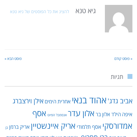
גיא טנא
להציג את כל הפוסטים של גיא טנא
« פוסט קודם
פוסט הבא »
תגיות
אהוד בנאי
אביב גדג'
אילן וירצברג
אחרית הימים
אלון עדר
אסף
איפה הילד
אלון בר
אנסמבל הפיוט
אמדורסקי
אריק איינשטיין
אסף תלמודי
אריק ברמן
בן