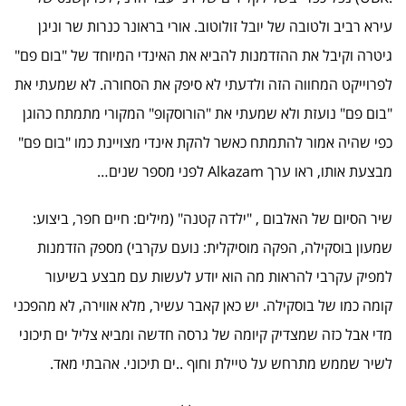
עירא רביב ולטובה של יובל זולוטוב. אורי בראונר כנרות שר וניגן
גיטרה וקיבל את ההזדמנות להביא את האינדי המיוחד של "בום פם"
לפרוייקט המחווה הזה ולדעתי לא סיפק את הסחורה. לא שמעתי את
"בום פם" נועזת ולא שמעתי את "הורוסקופ" המקורי מתמתח כהוגן
כפי שהיה אמור להתמתח כאשר להקת אינדי מצויינת כמו "בום פם"
מבצעת אותו, ראו ערך Alkazam לפני מספר שנים…
שיר הסיום של האלבום , "ילדה קטנה" (מילים: חיים חפר, ביצוע:
שמעון בוסקילה, הפקה מוסיקלית: נועם עקרבי) מספק הזדמנות
למפיק עקרבי להראות מה הוא יודע לעשות עם מבצע בשיעור
קומה כמו של בוסקילה. יש כאן קאבר עשיר, מלא אווירה, לא מהפכני
מדי אבל כזה שמצדיק קיומה של גרסה חדשה ומביא צליל ים תיכוני
לשיר שממש מתרחש על טיילת וחוף ..ים תיכוני. אהבתי מאד.