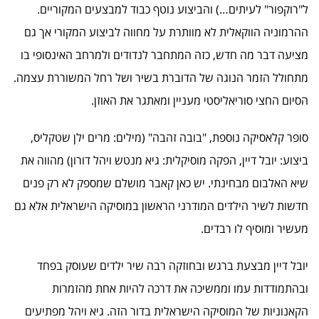
ל"רוקפור" לעיתים…) והביצוע נוטף כבוד למבצעים המקוריים.
ההרמוניה הווקאלית לא מוותרת על מחווה לביצוע המקורי אך גם
מציעה דבר מה חדש, כזה המתחבר לנדודים ולמרחב האינסופי בו
מתחולל הזמר הנוגה של הדוברת בשיר ושל רחל המשוררת עצמה.
הסיום החצי סוריאליסטי מעניין ומאתגר את האוזן.
סופר קלאסיקה נוספת, "בובה זהבה" (מילים: מרים ילן שטקליס,
ביצוע: יובל דיין, הפקה מוסיקלית: גיא מנטש ויהל דורון) מהווה את
שיא האלבום מבחינתי. יש כאן קאבר מושלם שמספק לא רק פנים
חדשות לשיר הילדים המודרני הראשון במוסיקה הישראלית אלא גם
מעשיר ומוסיף לו רבדים.
יובל דיין מבצעת ברגש ובחוזקה רבה שיר ילדים שעוסק בפחד
ובהתמודדות עמו וממשיכה את דרכה להיות אחת מהזמרות
הקאנוניות של המוסיקה הישראלית בדור הזה. גיא ויהל מפתיעים