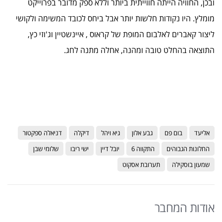
ובכן, החוויה הייתה חווייתית ביותר וללא ספק מדובר בפרוייקט
מומלץ. היו נקודות חלשות יותר אבל ביחס לכובד המשימה ולקושי
ליצור קאברים לאלבום המופת של קראוס , איינשטיין וג'וזי כץ,
התוצאה בהחלט טובה ומהנה, אחלה מתנה לחג.
אליעד
בום פם
גבע אלון
גיא ויהל
דיקלה
דניאלה ספקטור
החלונות הגבוהים
התקווה 6
יובל דיין
ישי ריבו
שלומי שבן
שמעון בוסקילה
תערובת אסקוט
אודות המחבר