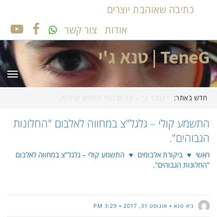
כתיבה שאוהבת יוצרים
אודות
צור קשר
UTUBE
FACEBOOK
TeneG | טנא ג'י
תפר
חדש באתר:
דצמבר ג'י – על אלבומי החודש שחלף…
התשמע קולי – גלגל"צ במחווה לאלבום "החלונות
הגבוהים".
ראשי
♥
ביקורת אלבומים
♥
התשמע קולי – גלגל"צ במחווה לאלבום
"החלונות הגבוהים".
גיא טנא
אוגוסט 31, 2017
3:29 PM