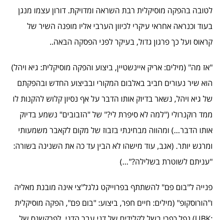
לטובה בהפקה מוסיקלית רבת השראה ומדויקת. דורון עצמו מנגן
בעוד וכנראה אחראי עיקרי לכיוון הערבי אליו מופנה השיר של
קראוס ועל כך פרגון גדול, בעיקר לפני הפסקה הבאה..
"אז מה" (מילים: אריק איינשטיין, ביצוע והפקה מוסיקלית: גיא ויהל)
הוא שיר נעורים חביב באלבום המקורי ובביצוע החדש ובהפקתם
של גיא ויהל, נשאר בדיוק אותו הדבר על אף נסיון קלוש להקנות לו
ממד רוקנרולי ("למה לא סיפרת לי?" של "הזבובים" נשמע בדיוק
אותו הדבר…) ומהווה מבחינתי בזבוז של מקום לקאבר משמעותי
ומרגש יותר. (אגב, עוד מישהו לא הבין עד כה את השנינה בשורה:
"עניתם לשוטרת בשלילה?"…)
פנייה ל"בום פם" להשתתף בפרוייקט גלגל"צי אינה מובנת מאליה
ו"הורוסקופ" (מילים: חיים חפר, ביצוע: "בום פם", הפקה מוסיקלית
:UBK) נפל כפרי בשל לקלידים של דני עבר הדני, לפרקשנס של