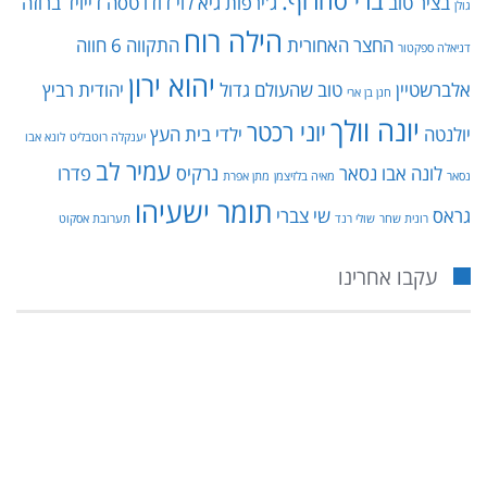
ברי סחרוף.
בציר טוב
ג'ירפות
גיא לוי
דודו טסה
דייויד ברוזה
גולן
הילה רוח
החצר האחורית
התקווה 6
חווה
דניאלה ספקטור
יהוא ירון
אלברשטיין
טוב שהעולם גדול
יהודית רביץ
חנן בן ארי
יונה וולך
יוני רכטר
יולנטה
ילדי בית העץ
יענקלה רוטבליט
לונא אבו
עמיר לב
לונה אבו נסאר
נרקיס
פדרו
נסאר
מאיה בלזיצמן
מתן אפרת
תומר ישעיהו
גראס
שי צברי
רונית שחר
שולי רנד
תערובת אסקוט
עקבו אחרינו