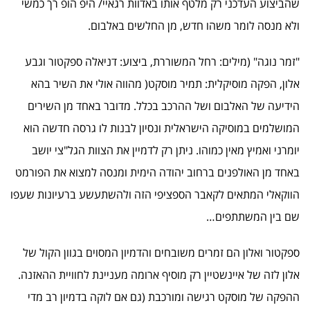
שהביצוע העדכני רק מלטף אותו באדוות רגאיי/ היפ הופ רך כמשי
ולא מנסה לומר משהו חדש, מן החלשים באלבום.
"זמר נוגה" (מילים: רחל המשוררת, ביצוע: דניאלה ספקטור וגבע
אלון, הפקה מוסיקלית: תמיר מוסקט( מהווה אולי את השיר בהא
הידיעה של האלבום ושל ההרכב בכלל. מדובר באחד מן השירים
המושלמים במוסיקה הישראלית ונסיון לבנות לו גרסה חדשה הוא
יומרני ואמיץ מאין כמוהו. ניתן רק לדמיין את הצוות הגל"צי יושב
באחד מן האולפנים ברחוב יהודה הימית ומנסה למצוא את הפורמט
הווקאלי המתאים לקאבר הספציפי הזה ולהשתעשע ברעיונות שעפו
שם בין המשתתפים…
ספקטור ואלון הם זמרים משובחים והדמיון המסוים בגוון הקול של
אלון לזה של איינשטיין רק מוסיף ארומה מעניינת לחוויית ההאזנה.
ההפקה של מוסקט רגישה ומורכבת (גם אם לוקה בדמיון רב מדי