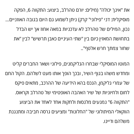
את "אינך יכולה" (מילים: יורם טהרלב, ביצוע: התקווה 6, הפקה
מוסיקלית: דני "פילוני" קרק) ניתן לשמוע גם היום בגובה האוזניים…
נכון, המילים של טהרלב לא עדכניות במאה אחוז אך יש הבדל
בתחושת המאזין כיום בין "שתי העיניים כאבן תרשיש" לבין "את
שחור צמתך חרש אלטף"..
המוטו המוסיקלי שבחרו הגליקמנים, פילוני ושאר החברים קליט
ומחדש משהו בגוף השיר, ובכך הופך אותו מעט לשלהם. הקול החם
של עמרי גליקמן, הנכס בהא הידיעה של ההרכב, מתאים פיקס
לחום ולחיוניות של שיר האהבה האופטימי של טהרלב וקראוס.
"התקווה 6" נמנעים מלנסות ולחקות אחד לאחד את הביצוע
הווקאלי המיתולוגי של "החלונות" ומציעים גרסה חביבה ומתנגנת
משלהם ודיינו.