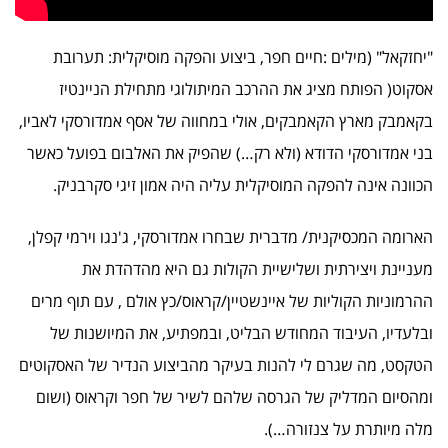
"יחזקאל" (מילים :חיים חפר, ביצוע והפקה מוסיקלית: תערובת
אסקוט( הפותח מציג את ההרכב המיתולוגי מתחילת הניינטיז
בקאמבק מארץ הקאמבקים, אולי במחווה של אסף אמדורסקי לאביו,
בני אמדורסקי הדודא (ולא רק…) שהפיק את האלבום בפועל כאשר
הכוונה אינה להפקה המוסיקלית עליה היה אמון זיגי סקרבניק.
הארומה המכסיקנית/ מדברית שבחרו אמדורסקי, ג'נגו וירמי קפלן,
מעניינת ויצירתית ושלישיית הקולות גם היא מהדהדת את
ההרמוניות הקוליות של איינשטיין/קראוס/כץ אולם , עם תוף מרים
ובלעדיו, העיבוד המחודש הבליט, ובמפתיע, את המיושנות של
הטקסט, מה שגרם לי להנות בעיקר מהביצוע הנדיר של האסקוטים
ומהסיום המדליק של הגרסה שלהם לשיר של חפר וקראוס (ושום
מלה מיותרת על צנזורה…).