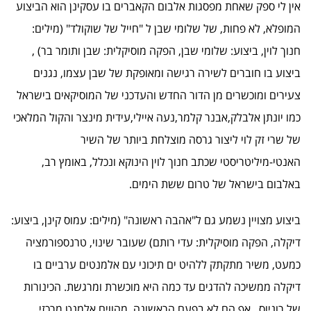
אין לי ספק שאחת מפסגות אלבום הקאברים בו עסקינן הוא הביצוע
המופלא, לא פחות, של שלומי שבן ל "חייל של שוקולד" (מילים:
חנוך לוין, ביצוע: שלומי שבן, הפקה מוסיקלית: שבן ותומר בר) ,
ביצוע בו חוברים לשירה רגישה ומאופקת של שבן עצמו, נגנים
צעירים ומוכשרים מן הדור החדש והעדכני של המוסיקאים בישראל
כמו יונתן אלבלק,אבנר קלמר,נעה איילי,עידית מינצר והקול המלאכי
של שרי זק לוי ליצור גרסה מוצלחת ביותר של השיר
האנטי-מיליטריסטי שכתב חנוך לוין הינוקא ונכלל, באומץ רב,
באלבום בישראל של טרום ששת הימים.
ביצוע מצויין נשמע גם ל"אהבה ראשונה" (מילים: עמוס קינן, ביצוע:
דיקלה, הפקה מוסיקלית: עדי רותם) שעובר שינוי, טרנספורמציה
כמעט, משיר מתקתק ללהיט ים תיכוני עם אלמנטים ערביים בו
דיקלה ממשיכה להדגים עד כמה היא מוכשרת ומרגשת. הכינורות
של רוניוס , אף הם לא בפעם הראשונה, מהווים אלמנט מרכזי