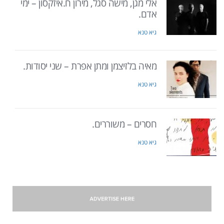
אלי מגן, מישה סגל, מירון ח.איזקסון – ימי
אדם.
גיא טנא
מאיה בלזיצמן ומתן אפרת – שני יסודות.
גיא טנא
חסרים – משוררים.
גיא טנא