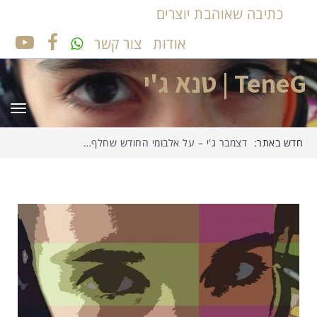
כתיבה שאוהבת יוצרים
אודות
צור קשר
UTUBE
FACEBOOK
TeneG | טנא ג'י
תפר
חדש באתר:
דצמבר ג'י – על אלבומי החודש שחלף…