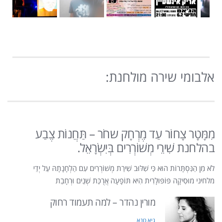
אלבומי שירה מולחנת:
מִמָּטָר צָחוֹר עַד מֶרְחָק שחֹר – תַּחֲנוֹת צֶבַע
בהלחנת שִׁירֵי מְשׁוֹרְרִים בְּיִשְׂרָאֵל.
לֹא מִן הַנִּסְתָּרוֹת הוּא כִּי שִׁלּוּב שִׁירַת מְשׁוֹרְרִים עִם הַלְחָנָתָהּ עַל יְדֵי
מלחיני מוּסִיקָה פּוֹפּוּלָרִית הִיא תּוֹפָעָה אֲרֻכַּת שְׁנֵים וּרְחָבַת
מורין נהדר – למה תעמוד רחוק
גיא טנא