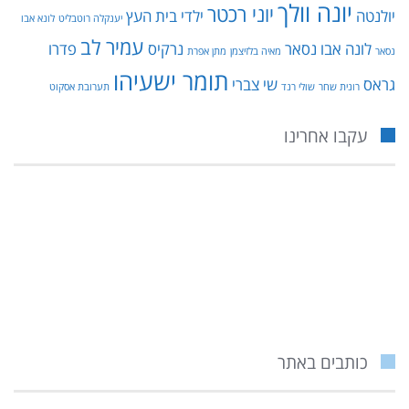
יונה וולך
יוני רכטר
יולנטה
ילדי בית העץ
יענקלה רוטבליט
לונא אבו
עמיר לב
לונה אבו נסאר
נרקיס
פדרו
נסאר
מאיה בלזיצמן
מתן אפרת
תומר ישעיהו
גראס
שי צברי
רונית שחר
שולי רנד
תערובת אסקוט
עקבו אחרינו
כותבים באתר