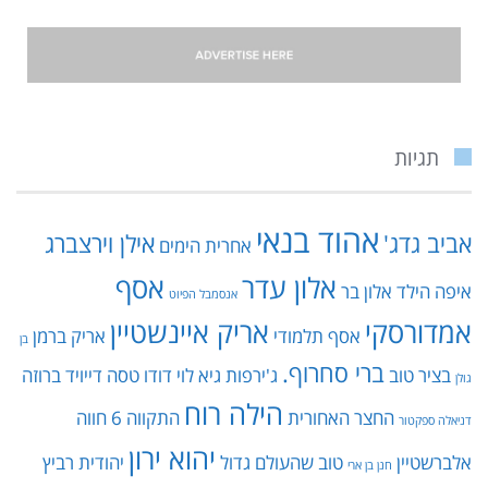
תגיות
אהוד בנאי
אביב גדג'
אילן וירצברג
אחרית הימים
אלון עדר
אסף
איפה הילד
אלון בר
אנסמבל הפיוט
אמדורסקי
אריק איינשטיין
אסף תלמודי
אריק ברמן
בן
ברי סחרוף.
בציר טוב
ג'ירפות
גיא לוי
דודו טסה
דייויד ברוזה
גולן
הילה רוח
החצר האחורית
התקווה 6
חווה
דניאלה ספקטור
יהוא ירון
אלברשטיין
טוב שהעולם גדול
יהודית רביץ
חנן בן ארי