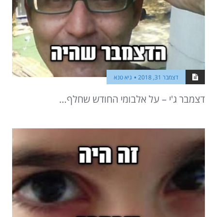
דצמבר 31, 2018
גיא טנא
דצמבר ג'י – על אלבומי החודש שחלף…