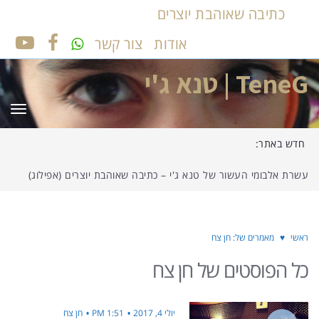
כתיבה שאוהבת יוצרים
אודות
צור קשר
UTUBE
FACEBOOK
TeneG | טנא ג'י
תפר
חדש באתר:
עשרת אלבומי העשור של טנא ג'י – כתיבה שאוהבת יוצרים (אפילוג)
ראשי
♥
מאמרים של: חן צח
כל הפוסטים של
חן צח
יולי 4, 2017
1:51 PM
חן צח