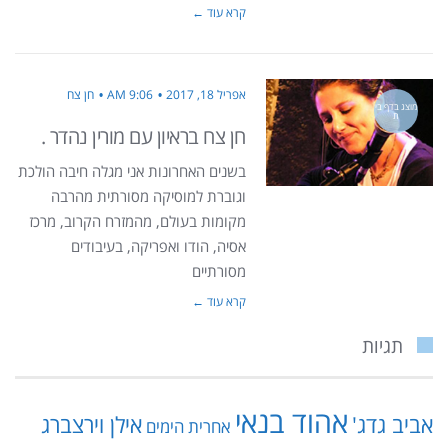
קרא עוד ←
אפריל 18, 2017
9:06 AM
חן צח
מוצג בדף בי
ת
חן צח בראיון עם מורין נהדר .
בשנים האחרונות אני מגלה חיבה הולכת
וגוברת למוסיקה מסורתית מהרבה
מקומות בעולם, מהמזרח הקרוב, מרכז
אסיה, הודו ואפריקה, בעיבודים
מסורתיים
קרא עוד ←
תגיות
אהוד בנאי
אביב גדג'
אילן וירצברג
אחרית הימים