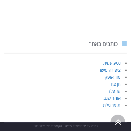
כותבים באתר
נטע עמית
ציפורה פישר
מור אופק
חן צח
שי פלד
אוהד שגב
תומר גילת
גלילה
נבנה על ידי
אשכול מדיה - הקמת אתרי אינטרנט