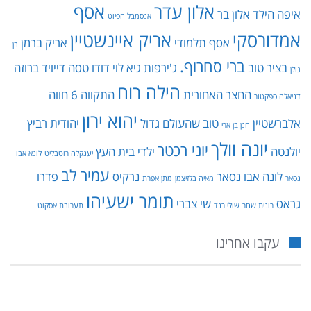
אלון עדר
אסף
איפה הילד
אלון בר
אנסמבל הפיוט
אמדורסקי
אריק איינשטיין
אסף תלמודי
אריק ברמן
בן
ברי סחרוף.
בציר טוב
ג'ירפות
גיא לוי
דודו טסה
דייויד ברוזה
גולן
הילה רוח
החצר האחורית
התקווה 6
חווה
דניאלה ספקטור
יהוא ירון
אלברשטיין
טוב שהעולם גדול
יהודית רביץ
חנן בן ארי
יונה וולך
יוני רכטר
יולנטה
ילדי בית העץ
יענקלה רוטבליט
לונא אבו
עמיר לב
לונה אבו נסאר
נרקיס
פדרו
נסאר
מאיה בלזיצמן
מתן אפרת
תומר ישעיהו
גראס
שי צברי
רונית שחר
שולי רנד
תערובת אסקוט
עקבו אחרינו