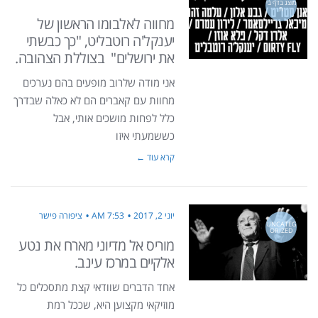
מוצג בדף בי
ת
מחווה לאלבומו הראשון של
יענקל'ה רוטבליט, "כך כבשתי
את ירושלים" בצוללת הצהובה.
אני מודה שלרוב מופעים בהם נערכים
מחוות עם קאברים הם לא כאלה שבדרך
כלל לפחות מושכים אותי, אבל
כששמעתי איזו
קרא עוד ←
יוני 2, 2017
7:53 AM
ציפורה פישר
UNCATEG
ORIZED
מוריס אל מדיוני מארח את נטע
אלקיים במרכז עינב.
אחד הדברים שוודאי קצת מתסכלים כל
מוזיקאי מקצוען היא, שככל רמת