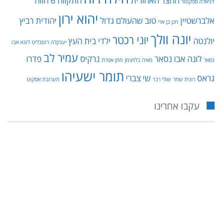
החצר האחורית
התקווה 6
חווה
דניאלה ספקטור
יהוא ירון
אלברשטיין
טוב שהעולם גדול
יהודית רביץ
חנן בן ארי
יונה וולך
יוני רכטר
יולנטה
ילדי בית העץ
יענקלה רוטבליט
לונא אבו
עמיר לב
לונה אבו נסאר
נרקיס
פדרו
נסאר
מאיה בלזיצמן
מתן אפרת
תומר ישעיהו
גראס
שי צברי
רונית שחר
שולי רנד
תערובת אסקוט
עקבו אחרינו