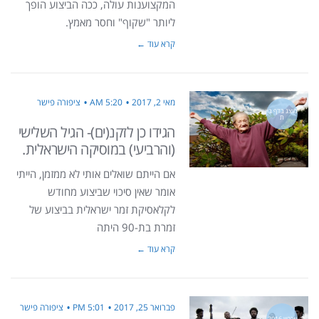
המקצוענות עולה, ככה הביצוע הופך
ליותר "שקוף" וחסר מאמץ.
קרא עוד ←
מאי 2, 2017
5:20 AM
ציפורה פישר
מוצג בדף בי
ת
הגידו כן לזקנ(ים)- הגיל השלישי
(והרביעי) במוסיקה הישראלית.
אם הייתם שואלים אותי לא ממזמן, הייתי
אומר שאין סיכוי שביצוע מחודש
לקלאסיקת זמר ישראלית בביצוע של
זמרת בת-90 היתה
קרא עוד ←
פברואר 25, 2017
5:01 PM
ציפורה פישר
ארכיון 2016