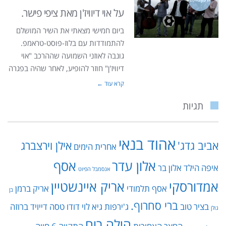
על אוי דיוויז'ן מאת ציפי פישר.
ביום חמישי מצאתי את השיר המושלם
להתמודדות עם בלוז-פוסט-טראמפ.
גונבה לאוזני השמועה שההרכב "אוי
דיוויז'ן" חוזר להופיע, לאחר שהיה בפגרה
קרא עוד ←
תגיות
אהוד בנאי
אביב גדג'
אילן וירצברג
אחרית הימים
אלון עדר
אסף
איפה הילד
אלון בר
אנסמבל הפיוט
אמדורסקי
אריק איינשטיין
אסף תלמודי
אריק ברמן
בן
ברי סחרוף.
בציר טוב
ג'ירפות
גיא לוי
דודו טסה
דייויד ברוזה
גולן
הילה רוח