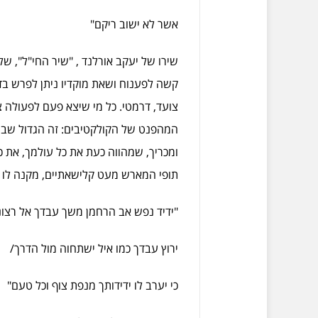
אשר לא ישוב ריקם"
שירו של יעקב אורלנד , "שיר החי"ל", ש
קשה לפענוח ושאת מוקדיו ניתן לפרש בד
צועד, דרמטי. כל מי שיצא פעם לפעולה צ
המהפנט של הקולקטיבים: זה הגדול שבשל
ומכריך, שמהווה כעת את כל עולמך, את 
תופי המארש מעט קלישאתיים, מקנה לו ע
"ידיד נפש אב הרחמן משך עבדך אל רצונ
ירוץ עבדך כמו איל ישתחוה מול הדרך/
כי יערב לו ידידותך מנפת צוף וכל טעם"