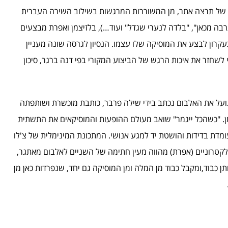
 של תרצה אתר, מן המשוררות המרגשות בשילוב השירה העברית
בה מכאן", "בלדה לנערי שגדל" ועוד…), בלזיצמן ואפרת מבצעים
קרון לבצע את המוסיקה שלו עצמו. הנסיון לגרסה שונה מעניין
שחזר את איכות הרגש של הביצוע המקורי בפי דנה ברגר, סיכון
נועל את האלבום נכתב בידי שילה פרבר, כותבת מוכשרת ושותפתה
ן. "כשהכל ייגמר" שואב מעולם ההופעות והמוסיקאים את התשתית
ומדת בדידות והושטת יד למגע אנושי. המתכונת המינימלית של צ'לו
 אלקטרוניים (אפרת) מהווה מעין חתימה של השניים לאלבום מאתגר,
ן כבוד,ומקבל כבוד מן המלה ומן המוסיקה גם יחד, שנפרדות כאן מן