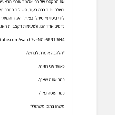
את הטקסט של רבי אלעזר אזכרי מבצעים בל
בויולה ויניב רבה בעוד. השילוב התרבות
לידי ביטוי מקסימלי בצלילי העוד והמית
נדמים אחד הם, ולפעימות הקצביות האגר
utube.com/watch?v=NCe5RR1f6N4
"הלהבה אומרת לברוש/
כאשר אני רואה/
כמה אתה שאנן/
כמה עוטה גאון/
משהו בתוכי משתולל"