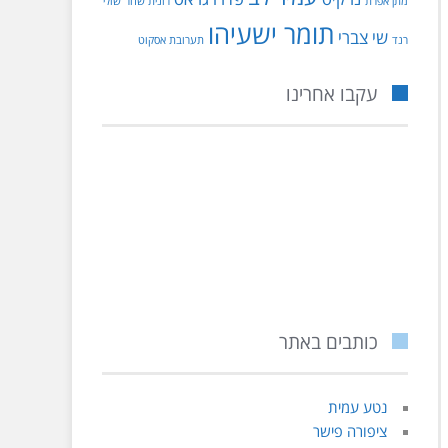
מתן אפרת
רונית שחר
שולי
תומר ישעיהו
שי צברי
רנד
תערובת אסקוט
עקבו אחרינו
כותבים באתר
נטע עמית
ציפורה פישר