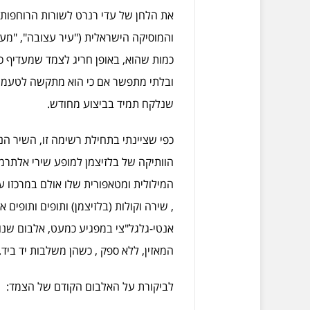
את הלחן של עדי רנרט לשורות הרוחפות
והמוסיקה הישראלית ("עיר עצובה", "מער
כמות שהוא, באופן חריג לצמד שמעדיף כע
ובלתי מתפשר אם כי הוא מתקשה לטעמי ל
שנלקח תמיד בביצוע מחודש.
כפי שציינתי בתחילת רשימה זו, השיר ה
הוותיקה של בלזיצמן למופע שירי אלתרמ
המילולית ומטאפורית שלו אולם במרכזו ע
, שירה וקולות (בלזיצמן) ותופים ותופים
אנטי-גלגל"צי במפגיע כמעט, אלבום שנות
המאזין, ללא ספק , כשהן משלבות יד ביד.
לביקורת על האלבום הקודם של הצמד: