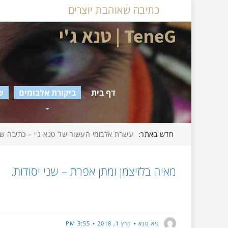
כתיבה שאוהבת יוצרים
TeneG | טנא ג'י
דף בית
ביקורת אלבומים
ש
חדש באתר:
דצמבר ג'י – על אלבומי החודש שחלף…
מאיה בלזיצמן ומתן אפרת – שני יסודות.
גיא טנא
מרץ 1, 2018
3:55 PM