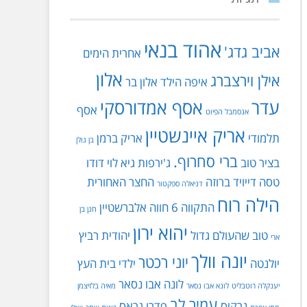
אהוד בנאי
אביב גדג'
אחרית הימים
אלון
אילן וירצברג
איפה הילד
אלון בר
עדר
אסף אמדורסקי
אסף
אנסמבל הפיוט
אריק איינשטיין
תלמודי
אריק ברמן
בן גולן
ברי סחרוף.
בציר טוב
ג'ירפות
גיא לוי
דודו
טסה
דייויד ברוזה
החצר האחורית
דניאלה ספקטור
הילה רוח
התקווה 6
חווה אלברשטיין
חנן בן
יהוא ירון
טוב שהעולם גדול
יהודית רביץ
ארי
יונה וולך
יוני רכטר
יולנטה
ילדי בית העץ
לונה אבו נסאר
יענקלה רוטבליט
לונא אבו נסאר
מאיה בלזיצמן
עמיר לב
נרקיס
פדרו גראס