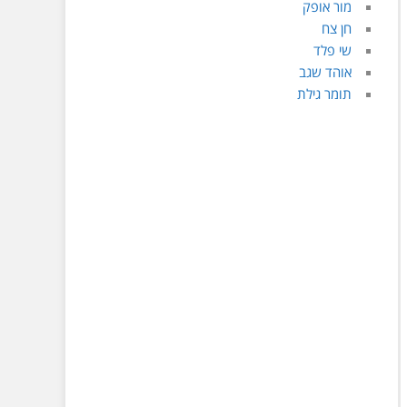
מור אופק
חן צח
שי פלד
אוהד שגב
תומר גילת