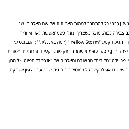
המאזין כבר יוכל להתחבר למהות האמיתית של שם האלבום: שני
צבירה גבוה, מוצק כשצריך, נוזלי כשמתאפשר, גאזי ואוורירי
כשמתעלה. שיר מרשים ביותר. מייד לאחריו מגיע הקטע "Yellow Storm " (למה באנגלית??) המבוסס על
 יצחק חיון, קטע עוצמתי שמחבר תקופות, רקעים תרבותיים, מסורות
, פרוייקט "הלובים" המשובח והאלבום של "אנסמבל הפיוט של מכון
 מה שיש לו אפילו קשר קל למוסיקה היהודית שמגיעה מצפון אפריקה,