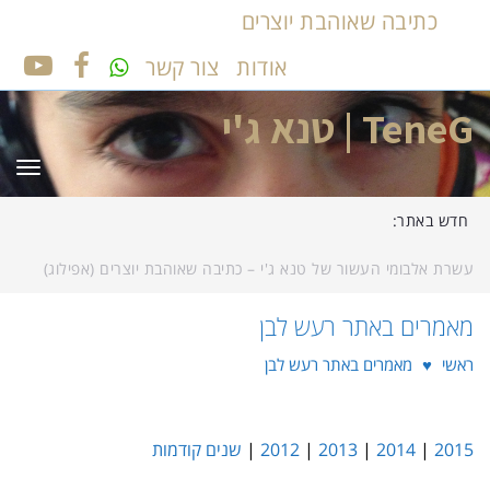
כתיבה שאוהבת יוצרים
אודות
צור קשר
UTUBE
FACEBOOK
TeneG | טנא ג'י
תפר
חדש באתר:
דצמבר ג'י – על אלבומי החודש שחלף…
מאמרים באתר רעש לבן
ראשי
♥
מאמרים באתר רעש לבן
2015
|
2014
|
2013
|
2012
|
שנים קודמות
2016