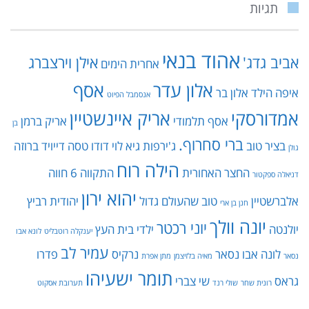
אהוד בנאי
אביב גדג'
אילן וירצברג
אחרית הימים
אלון עדר
אסף
איפה הילד
אלון בר
אנסמבל הפיוט
אמדורסקי
אריק איינשטיין
אסף תלמודי
אריק ברמן
בן
ברי סחרוף.
בציר טוב
ג'ירפות
גיא לוי
דודו טסה
דייויד ברוזה
גולן
הילה רוח
החצר האחורית
התקווה 6
חווה
דניאלה ספקטור
יהוא ירון
אלברשטיין
טוב שהעולם גדול
יהודית רביץ
חנן בן ארי
יונה וולך
יוני רכטר
יולנטה
ילדי בית העץ
יענקלה רוטבליט
לונא אבו
עמיר לב
לונה אבו נסאר
נרקיס
פדרו
נסאר
מאיה בלזיצמן
מתן אפרת
תומר ישעיהו
גראס
שי צברי
רונית שחר
שולי רנד
תערובת אסקוט
עקבו אחרינו