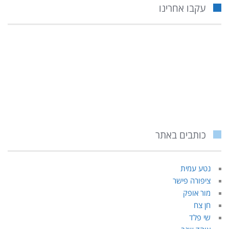
כותבים באתר
נטע עמית
ציפורה פישר
מור אופק
חן צח
שי פלד
אוהד שגב
תומר גילת