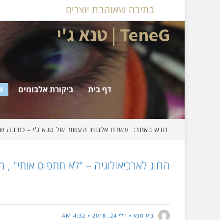
כתיבה שאוהבת יוצרים
TeneG | טנא ג'י
דף בית
ביקורת אלבומים
ש
חדש באתר:
דצמבר ג'י – על אלבומי החודש שחלף…
החוג לארכיאולוגיה – "לא תתפוס אותי" , מא
1995.
גיא טנא
יולי 24, 2018
4:32 AM