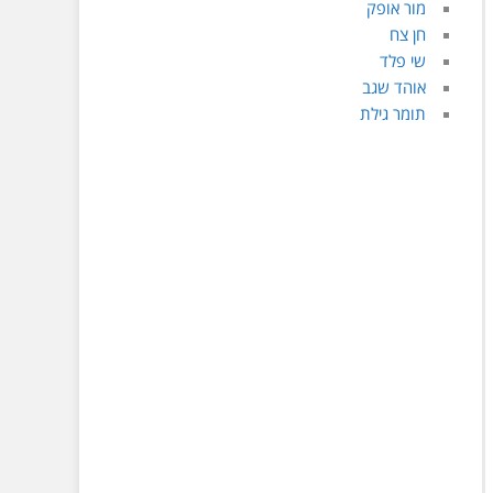
מור אופק
חן צח
שי פלד
אוהד שגב
תומר גילת