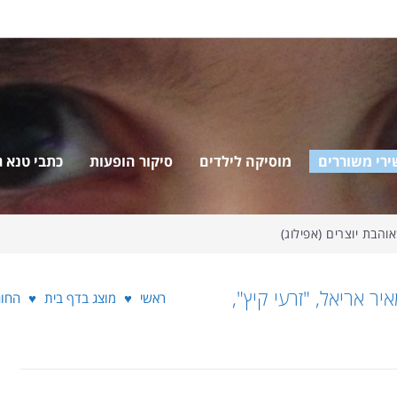
ירי משוררים
מוסיקה לילדים
סיקור הופעות
כתבי טנא ג'
יר אריאל, "זרעי קיץ",
ראשי
♥
מוצג בדף בית
♥
החוג