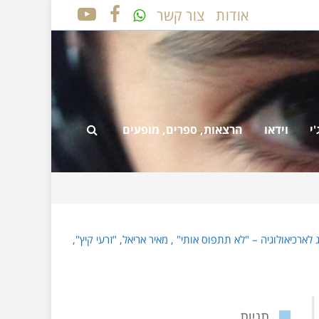
אודות
צור קשר
YOUTUBE
FACEBOOK
י
וידאו
הרצאות, ספרים, מופעים
 לארכיאולוגיה – "לא תתפוס אותי" , מאיר אריאל, "זרעי קיץ",
1995.
תגיות