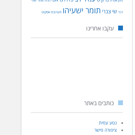
מתן אפרת
רונית שחר
שולי
תומר ישעיהו
שי צברי
רנד
תערובת אסקוט
עקבו אחרינו
כותבים באתר
נטע עמית
ציפורה פישר