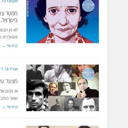
אוקטובר 10, 2018
מוצג בדף בי
ת
מִמָּטָר צָ
בְּיִשְׂרָאֵל.
לֹא מִן הַנִּסְ
פּוֹפּוּלָרִית 
קרא עוד ←
אפריל 18, 2017
ביקורת אלבו
מים
מצעד עש
אז מהם אלב
שאני כותב באתר תרבו
קרא עוד ←