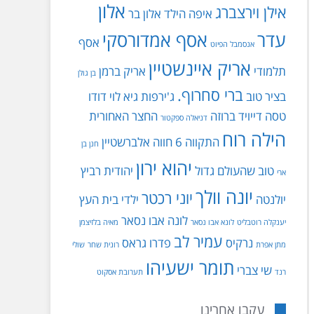
אלון
אילן וירצברג
איפה הילד
אלון בר
עדר
אסף אמדורסקי
אסף
אנסמבל הפיוט
אריק איינשטיין
תלמודי
אריק ברמן
בן גולן
ברי סחרוף.
בציר טוב
ג'ירפות
גיא לוי
דודו
טסה
דייויד ברוזה
החצר האחורית
דניאלה ספקטור
הילה רוח
התקווה 6
חווה אלברשטיין
חנן בן
יהוא ירון
טוב שהעולם גדול
יהודית רביץ
ארי
יונה וולך
יוני רכטר
יולנטה
ילדי בית העץ
לונה אבו נסאר
יענקלה רוטבליט
לונא אבו נסאר
מאיה בלזיצמן
עמיר לב
נרקיס
פדרו גראס
מתן אפרת
רונית שחר
שולי
תומר ישעיהו
שי צברי
רנד
תערובת אסקוט
עקבו אחרינו