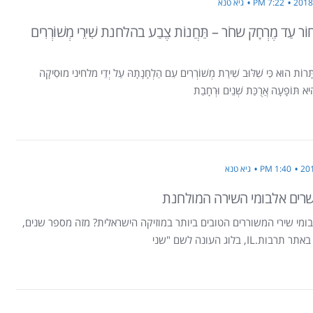
7:22 PM
גיא טנא
חוֹר עַד מֶרְחָק שחֹר – תַּחֲנוֹת צֶבַע בהלחנת שִׁירֵי מְשׁוֹרְרִים
תָּרוֹת הוּא כִּי שִׁלּוּב שִׁירַת מְשׁוֹרְרִים עִם הַלְחָנָתָהּ עַל יְדֵי מלחיני מוּסִיקָה
הִיא תּוֹפָעָה אֲרֻכַּת שְׁנֵים וּרְחָבַת
1:40 PM
גיא טנא
רים אלבומי השירה המולחנת
ומי שירי המשוררים הטובים ביותר במוזיקה הישראלית? מזה מספר שנים,
ת.IL, בלוג העונה לשם "שני