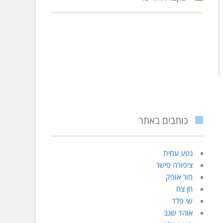
כותבים באתר
נטע עמית
ציפורה פישר
מור אופק
חן צח
שי פלד
אוהד שגב