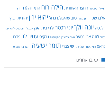
הילה רוח
החצר האחורית
התקווה 6
חווה
דניאלה ספקטור
יהוא ירון
אלברשטיין
טוב שהעולם גדול
יהודית רביץ
חנן בן ארי
יונה וולך
יוני רכטר
יולנטה
ילדי בית העץ
יענקלה רוטבליט
לונא אבו
עמיר לב
לונה אבו נסאר
נרקיס
פדרו
נסאר
מאיה בלזיצמן
מתן אפרת
תומר ישעיהו
גראס
שי צברי
רונית שחר
שולי רנד
תערובת אסקוט
עקבו אחרינו