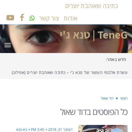
כתיבה שאוהבת יוצרים
אודות
צור קשר
UTUBE
FACEBOOK
TeneG | טנא ג'י
תפר
חדש באתר:
עשרת אלבומי העשור של טנא ג'י – כתיבה שאוהבת יוצרים (אפילוג)
ראשי
♥
דוד שאול
כל הפוסטים ב
דוד שאול
דצמבר 31, 2018
3:45 PM
גיא טנא