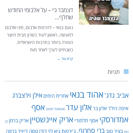
ביקורת אלבו
מים
דצמבר ג'י – על אלבומי החודש
שחלף…
נועם בנאי – להרפות אלבום, מיני-אלבום
למעשה, ראשון לעוד כשרון מבית היוצר
הפורה ביותר בתרבות הישראלית.
כשנתיים לערך לאחר מות
קרא עוד ←
תגיות
אהוד בנאי
אביב גדג'
אילן וירצברג
אחרית הימים
אלון עדר
אסף
איפה הילד
אלון בר
אנסמבל הפיוט
אמדורסקי
אריק איינשטיין
אסף תלמודי
אריק ברמן
בן
ברי סחרוף.
בציר טוב
ג'ירפות
גיא לוי
דודו טסה
דייויד ברוזה
גולן