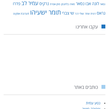
עמיר לב
לונה אבו נסאר
נרקיס
פדרו
נסאר
מאיה בלזיצמן
מתן אפרת
תומר ישעיהו
גראס
שי צברי
רונית שחר
שולי רנד
תערובת אסקוט
עקבו אחרינו
כותבים באתר
נטע עמית
ציפורה פישר