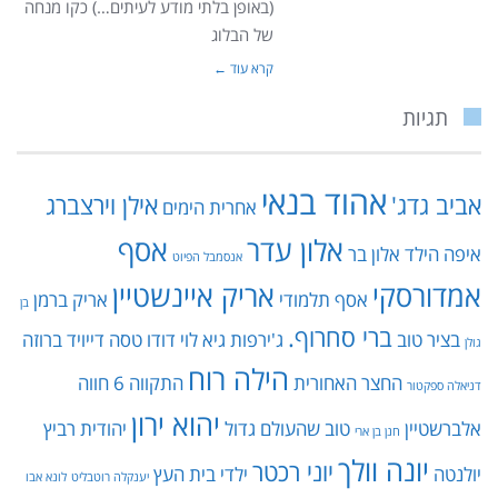
(באופן בלתי מודע לעיתים…) כקו מנחה
של הבלוג
קרא עוד ←
תגיות
אהוד בנאי
אביב גדג'
אילן וירצברג
אחרית הימים
אלון עדר
אסף
איפה הילד
אלון בר
אנסמבל הפיוט
אמדורסקי
אריק איינשטיין
אסף תלמודי
אריק ברמן
בן
ברי סחרוף.
בציר טוב
ג'ירפות
גיא לוי
דודו טסה
דייויד ברוזה
גולן
הילה רוח
החצר האחורית
התקווה 6
חווה
דניאלה ספקטור
יהוא ירון
אלברשטיין
טוב שהעולם גדול
יהודית רביץ
חנן בן ארי
יונה וולך
יוני רכטר
יולנטה
ילדי בית העץ
יענקלה רוטבליט
לונא אבו