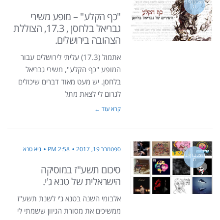
מוצג בדף בי
ת
"כף הקלע" – מופע משירי
גבריאל בלחסן , 17.3, הצוללת
הצהובה בירושלים.
אתמול (17.3) עליתי לירושלים עבור
המופע "כף הקלע", משירי גבריאל
בלחסן. יש מעט מאוד דברים שיכולים
לגרום לי לצאת מתל
קרא עוד ←
ספטמבר 19, 2017
2:58 PM
גיא טנא
מוצג בדף בי
ת
סיכום תשע"ז במוסיקה
הישראלית של טנא ג'י.
אלבומי השנה בטנא ג'י לשנת תשע"ז
ממשיכים את מסורת הגיוון ששמתי לי