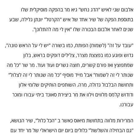
אלבום שני לאיש "הדג נחש" גיא מר בהפקה מוסיקלית שלו
בתוספת הפקה של שיר אחד של איש "הקרטל" יונתן גלילה, שבע
שנים לאחר אלבום הבכורה שלו "אין לי מה להתלונן".
"עובד על זה" (לשמוח) הפותח, כמו בשורה "יש לי על הראש טונה",
גדוש ופוגע כמו בפצצת מצרר, צלילים דופקים בראש, בלון
שמתפוצץ ואז פורם קשרים, חוצה גשרים ועוד ועוד. מר שר "כל מה
שנותר לי זה לשמוח" אבל מייד מוסיף "כל מה שנותר לי זה לצלול"
ותחושת הבלבול גדולה, מרה. השותפים הותיקים שלומי אלון
ודודוש קלמס מלווים וילוו את מר ביצירת סאונד ביתי עבורו ומוכר
עבורנו.
המרירות מלווה בתחושת מיאוס כאשר ב "הכל כלול", שיר הנושא,
"גם הבחילה והשלשול" כלולים ביום יום הישראלי של מר יחד עם