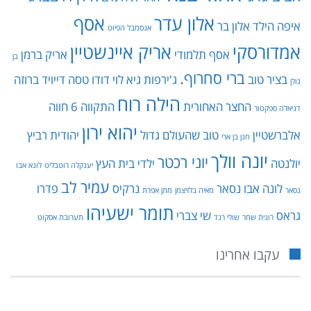
אלון עדר
אסף
איפה הילד
אלון בר
אנסמבל הפיוט
אמדורסקי
אריק איינשטיין
אסף תלמודי
אריק ברמן
בן
ברי סחרוף.
בציר טוב
ג'ירפות
גיא לוי
דודו טסה
דייויד ברוזה
גולן
הילה רוח
החצר האחורית
התקווה 6
חווה
דניאלה ספקטור
יהוא ירון
אלברשטיין
טוב שהעולם גדול
יהודית רביץ
חנן בן ארי
יונה וולך
יוני רכטר
יולנטה
ילדי בית העץ
יענקלה רוטבליט
לונא אבו
עמיר לב
לונה אבו נסאר
נרקיס
פדרו
נסאר
מאיה בלזיצמן
מתן אפרת
תומר ישעיהו
גראס
שי צברי
רונית שחר
שולי רנד
תערובת אסקוט
עקבו אחרינו