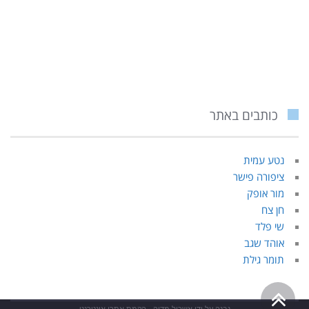
כותבים באתר
נטע עמית
ציפורה פישר
מור אופק
חן צח
שי פלד
אוהד שגב
תומר גילת
גלילה