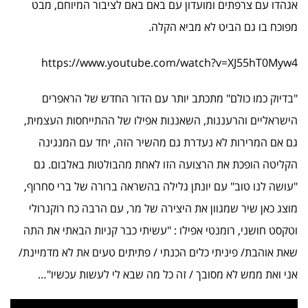
אגהדו עם צרפתים ומועדון עם באם באם לציבור המיוחם, מבט
מפוכח בו גם הביט לא מביא הקלה.
https://www.youtube.com/watch?v=XJ55hT0Myw4
"בדיוק כמו כולם" מתכתב יותר עם הדור החדש של הראפרים
הישראליים והרעננות, השאננות אפילו של ההתייחסות העצמית,
גם אם המרירות לא נעדרת גם מהשיר הזה, יחד עם המנגינה
הקליטה הופכת את הרצועה הזו לאחת מהבולטות באלבום. גם
"עושה לנו טוב" עם יונתן גלילה בהשראה ברורה של ברי סחרוף,
מוצג כאן שיר שמגוון את היצירה של מר, עם הרבה כח רוקנרולי
וטקסט חושני, רומנטי אפילו : "עשיתי כבר קניות הבאתי את התה
שאת אוהבת/ פיניתי כלים הכנתי / פתיתים טעים את לא מדמיינת/
אני ואת ממש לא מסובך / זה כל מה שבא לי לעשות עכשיו"…