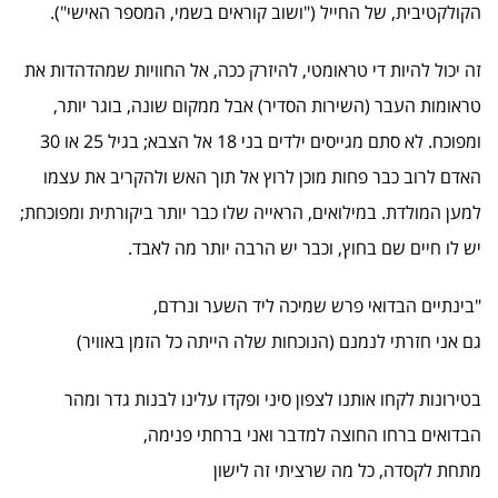
הקולקטיבית, של החייל ("ושוב קוראים בשמי, המספר האישי").
זה יכול להיות די טראומטי, להיזרק ככה, אל החוויות שמהדהדות את
טראומות העבר (השירות הסדיר) אבל ממקום שונה, בוגר יותר,
ומפוכח. לא סתם מגייסים ילדים בני 18 אל הצבא; בגיל 25 או 30
האדם לרוב כבר פחות מוכן לרוץ אל תוך האש ולהקריב את עצמו
למען המולדת. במילואים, הראייה שלו כבר יותר ביקורתית ומפוכחת;
יש לו חיים שם בחוץ, וכבר יש הרבה יותר מה לאבד.
"בינתיים הבדואי פרש שמיכה ליד השער ונרדם,
גם אני חזרתי לנמנם (הנוכחות שלה הייתה כל הזמן באוויר)
בטירונות לקחו אותנו לצפון סיני ופקדו עלינו לבנות גדר ומהר
הבדואים ברחו החוצה למדבר ואני ברחתי פנימה,
מתחת לקסדה, כל מה שרציתי זה לישון