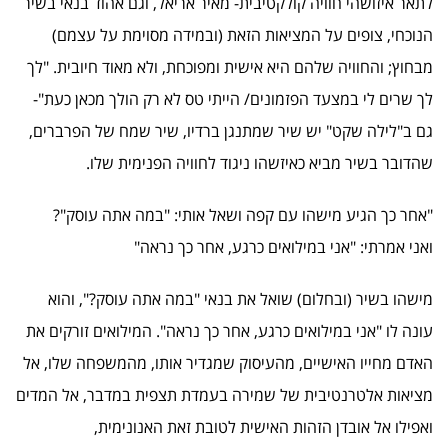
לתאר איזושהי חוויה קולקטיבית- מאיר אריאל, וגם אהוד בנאי בשיר
הנוכחי, צופים על המציאות הזאת (ובמידה מסוימת על עצמם)
מבחוץ; והחוויה שלהם היא אישית ומפוכחת, ולא מאוד חיובית. "לך
לך שרים לי במצעד הפזמונים/ הייתי טס לא רק הולך מכאן כעת"-
גם ב"לילה שקט" יש שיר שמתנגן ברדיו, שיר שמח של הפרברים,
שהדובר בשיר מביא כאיזשהו ניגוד לחוויה הפנימית שלו.
"אחר כך הגיע מישהו עם קפה ושאל אותי: "במה אתה עוסק"?
ואני אמרתי: "אני במילואים כרגע, אחר כך נראה"
מישהו בשיר (ובחלום) שואל את בנאי "במה אתה עוסק?", והוא
עונה לו "אני במילואים כרגע, אחר כך נראה". המילואים זורקים את
האדם מחייו האישיים, מהעיסוק שמגדיר אותו, מהמשפחה שלו, אל
מציאות אלטרנטיבית של שמירה בעמדת תצפית במדבר, אל המדים
ואפילו אל אובדן הזהות האישית לטובת זאת האנונימית,