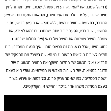
(רמקול שמנגן את "הוא לא ידע את שמה", שכתב חיים חפר והלחין
סשה ארגוב, על ימי מלחמת העצמאות), ופתאום התעוררות באמצע
המדבר, בתצפית – חוויה צבאית, ללא ספק- ואז מופיע בדואי, מתוך
החושך, ושוב רדיו, הפעם קרוב יותר, שמתנגן בו "הוא לא ידע את
שמה"- השיר שמלווה את השיר של בנאי (ואת החלום שבתוכו)
כחוט השני, אבל רגע, מה זה הכאוס הזה – איך הגענו ממסדרון בית
חולים לשירות מילואים פתאום..? מי האישה בשיר? מה התפקיד של
הבדואי? אולי הכאוס של החלום משקף את החוויה הכאוטית של
הדובר במציאות, של השירות הצבאי או המילואים. ואולי הוא בעצם
"שפת הסמלים", כמו שאמר אריק פרום, וכל דמות או אירוע בשיר
בעצם מסמלת משהו אחר בזיכרון האישי או הקולקטיבי.