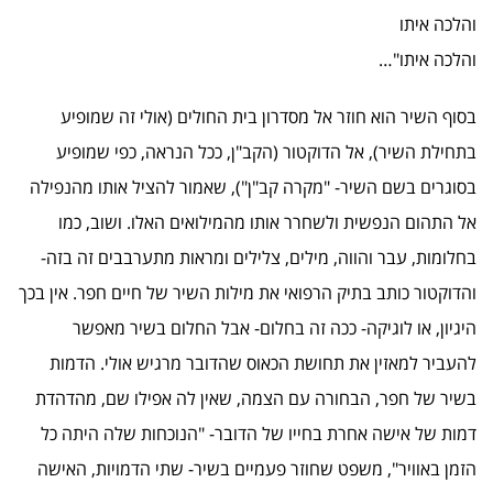
והלכה איתו
והלכה איתו"…
בסוף השיר הוא חוזר אל מסדרון בית החולים (אולי זה שמופיע
בתחילת השיר), אל הדוקטור (הקב"ן, ככל הנראה, כפי שמופיע
בסוגרים בשם השיר- "מקרה קב"ן"), שאמור להציל אותו מהנפילה
אל התהום הנפשית ולשחרר אותו מהמילואים האלו. ושוב, כמו
בחלומות, עבר והווה, מילים, צלילים ומראות מתערבבים זה בזה-
והדוקטור כותב בתיק הרפואי את מילות השיר של חיים חפר. אין בכך
היגיון, או לוגיקה- ככה זה בחלום- אבל החלום בשיר מאפשר
להעביר למאזין את תחושת הכאוס שהדובר מרגיש אולי. הדמות
בשיר של חפר, הבחורה עם הצמה, שאין לה אפילו שם, מהדהדת
דמות של אישה אחרת בחייו של הדובר- "הנוכחות שלה היתה כל
הזמן באוויר", משפט שחוזר פעמיים בשיר- שתי הדמויות, האישה