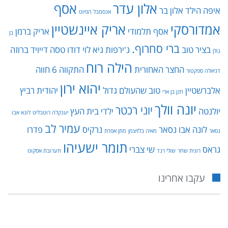
אלון עדר
אסף
איפה הילד
אלון בר
אנסמבל הפיוט
אמדורסקי
אריק איינשטיין
אסף תלמודי
אריק ברמן
בן
ברי סחרוף.
בציר טוב
ג'ירפות
גיא לוי
דודו טסה
דייויד ברוזה
גולן
הילה רוח
החצר האחורית
התקווה 6
חווה
דניאלה ספקטור
יהוא ירון
אלברשטיין
טוב שהעולם גדול
יהודית רביץ
חנן בן ארי
יונה וולך
יוני רכטר
יולנטה
ילדי בית העץ
יענקלה רוטבליט
לונא אבו
עמיר לב
לונה אבו נסאר
נרקיס
פדרו
נסאר
מאיה בלזיצמן
מתן אפרת
תומר ישעיהו
גראס
שי צברי
רונית שחר
שולי רנד
תערובת אסקוט
עקבו אחרינו