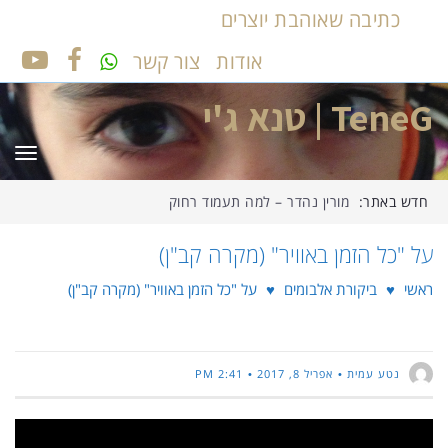
כתיבה שאוהבת יוצרים
אודות
צור קשר
UTUBE
FACEBOOK
TeneG | טנא ג'י
תפר
חדש באתר:
מורין נהדר – למה תעמוד רחוק
על "כל הזמן באוויר" (מקרה קב"ן)
ראשי
♥
ביקורת אלבומים
♥
על "כל הזמן באוויר" (מקרה קב"ן)
נטע עמית
אפריל 8, 2017
2:41 PM