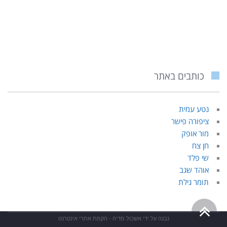
כותבים באתר
נטע עמית
ציפורה פישר
מור אופק
חן צח
שי פלד
אוהד שגב
תומר גילת
גלילה
נבנה על ידי
אשכול מדיה - הקמת אתרי אינטרנט