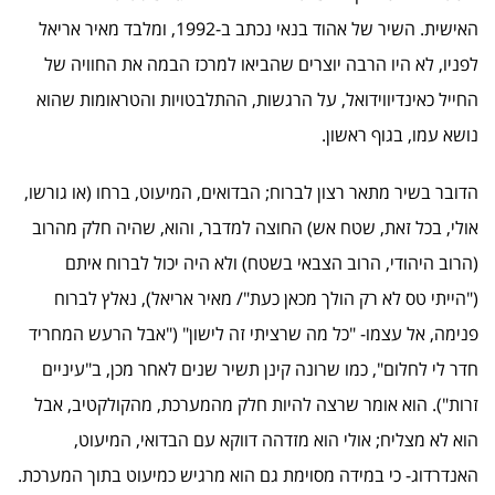
האישית. השיר של אהוד בנאי נכתב ב-1992, ומלבד מאיר אריאל
לפניו, לא היו הרבה יוצרים שהביאו למרכז הבמה את החוויה של
החייל כאינדיווידואל, על הרגשות, ההתלבטויות והטראומות שהוא
נושא עמו, בגוף ראשון.
הדובר בשיר מתאר רצון לברוח; הבדואים, המיעוט, ברחו (או גורשו,
אולי, בכל זאת, שטח אש) החוצה למדבר, והוא, שהיה חלק מהרוב
(הרוב היהודי, הרוב הצבאי בשטח) ולא היה יכול לברוח איתם
("הייתי טס לא רק הולך מכאן כעת"/ מאיר אריאל), נאלץ לברוח
פנימה, אל עצמו- "כל מה שרציתי זה לישון" ("אבל הרעש המחריד
חדר לי לחלום", כמו שרונה קינן תשיר שנים לאחר מכן, ב"עיניים
זרות"). הוא אומר שרצה להיות חלק מהמערכת, מהקולקטיב, אבל
הוא לא מצליח; אולי הוא מזדהה דווקא עם הבדואי, המיעוט,
האנדרדוג- כי במידה מסוימת גם הוא מרגיש כמיעוט בתוך המערכת.