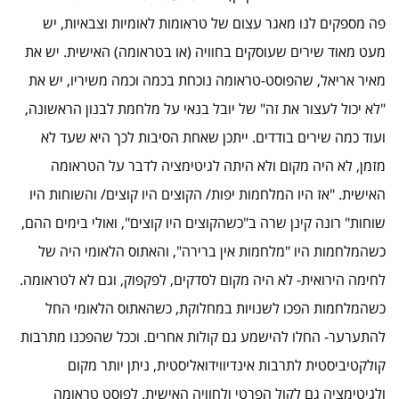
פה מספקים לנו מאגר עצום של טראומות לאומיות וצבאיות, יש
מעט מאוד שירים שעוסקים בחוויה (או בטראומה) האישית. יש את
מאיר אריאל, שהפוסט-טראומה נוכחת בכמה וכמה משיריו, יש את
"לא יכול לעצור את זה" של יובל בנאי על מלחמת לבנון הראשונה,
ועוד כמה שירים בודדים. ייתכן שאחת הסיבות לכך היא שעד לא
מזמן, לא היה מקום ולא היתה לגיטימציה לדבר על הטראומה
האישית. "אז היו המלחמות יפות/ הקוצים היו קוצים/ והשוחות היו
שוחות" רונה קינן שרה ב"כשהקוצים היו קוצים", ואולי בימים ההם,
כשהמלחמות היו "מלחמות אין ברירה", והאתוס הלאומי היה של
לחימה הירואית- לא היה מקום לסדקים, לפקפוק, וגם לא לטראומה.
כשהמלחמות הפכו לשנויות במחלוקת, כשהאתוס הלאומי החל
להתערער- החלו להישמע גם קולות אחרים. וככל שהפכנו מתרבות
קולקטיביסטית לתרבות אינדיווידואליסטית, ניתן יותר מקום
ולגיטימציה גם לקול הפרטי ולחוויה האישית. לפוסט טראומה