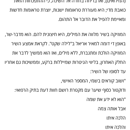
(המילואים), ואז בריחה בחזרה אל השינה, כי ההתפכחות הזאת
כואבת מדי; היא מעוררת טראומות ישנות, יוצרת טראומות חדשות
ומאיימת להפיל את הדובר אל התהום.
המוזיקה בשיר מלווה את המילים, היא חיצונית להם. הוא מדבר-שר,
באופן די דומה למאיר אריאל ב"לילה שקט". לקראת אמצע השיר
המוזיקה הולכת ומתגברת, ללא מילים, ואז הוא ממשיך לדבר את
החלק האחרון, בליווי הגיטרות שמייללות ברקע, וממשיכות גם אחריו
עד לסופו של השיר:
"ושוב קוראים בשמי, המספר האישי,
ודוקטור כסוף שיער עם מקטרת רושם חוות דעת בתיק הרפואי:
"הוא לא ידע את שמה
אבל אותה צמה
הלכה איתו
והלכה איתו