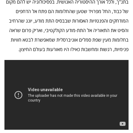
בתנ"ך, ולכל אורך ההיסטוריה האנושית. בפסיכולוגיה יש להם מקום
של כבוד, החל מפרויד שטען שהחלומות הם פתח אל הדחפים
המודחקים והפנטזיות האסורות שבבסיס התת מודע, יונג שהרחיב
והסיט את התאוריה אל התת-מודע הקולקטיבי, ואריק פרום שראה
בחלומות מעין שפת סמלים אוניברסלית שמאפשרת לבטא חוויות
פנימיות, רגשות ומחשבות כאילו היו מאורעות בעולם החיצון.