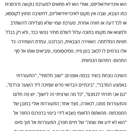
הוא אינדיווידואליסט, ואולי הוא לא מתאים למערכת נוקשה ודורסנית
כמו הצבא, שבה אין מקום לאינדיווידואליזם, לחשיבה מחוץ לקופסא,
או לכל דעה או חוויה אחרת. מערכת שמי שלא מצליחה להשתלב
ולמצוא את מקומו בתוכה עלול לשלם מחיר נפשי כבד, ולא רק בגלל
חוויות המלחמה. האווירה הצבאית, הברזנט, עמדת השמירה- כל
אלו גורמים לו לכאב בטן פיזי, פסיכוסומטי, ומביאים אותו אל סף
התהום- התהום הנפשית.
השינה נוכחת בשיר בכמה אופנים: "שוב חלמתי", "התעוררתי
באמצע המדבר", "בינתיים הבדואי פרש שמיכה ליד השער ונרדם",
"גם אני חזרתי לנמנם", "כל מה שרציתי זה לישון". יש פה חלום
והתעוררות ממנו, לכאורה, מצד אחד; התעוררות אולי במובן של
התפכחות- מהאתוס הלאומי (שבא לידי ביטוי ברפרנס החוזר אל
"הוא לא ידע את שמה" של חיים חפר), התעוררות אל תוך סיוט