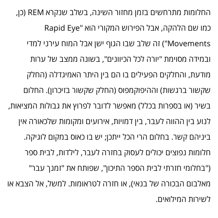
החלומות מתרחשים בזמן מחזור השינה, בשלב שנקרא REM (כן,
כמו שם הלהקה, אבל הפירוש המקורי הוא "Rapid Eye
Movements") זה שלב שבו הגוף ישן אבל המוח עירני למדי
ובמידה מסוימת "יורה לכל הכיוונים", בשונה ממצב של ערות
מודעת, והחלקים הפעילים בו הם בין היתר האמיגדלה (החלק
שקשור ברגשות) וההיפוקמפוס (החלק שקשור בזיכרון). החלום
בשיר (או בספרות בכלל) מאפשר לדובר לפרוץ את גבולות המציאות,
לנוע בין ההווה לעבר, בין דמויות, אירועים ומקומות שלכאורה אין
ביניהם קשר. בחלום הרי הכל ייתכן; יש בו כאוס במקום לוגיקה.
חלומות נפוצים יכולים לעסוק בחזרה לעבר, לילדות, לבית ספר
("בחלומי חזרתי לבית הספר התיכון", שפותח את "זמנך עבר"
מאלבום הבכורה של בנאי), או חזרה לטראומות. למשל, אל הצבא או
לשירות המילואים.