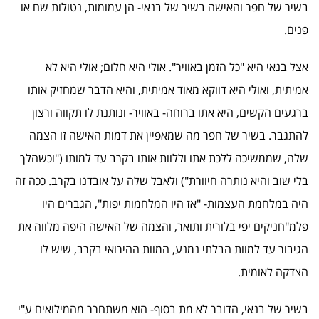
בשיר של חפר והאישה בשיר של בנאי- הן עמומות, נטולות שם או
פנים.
אצל בנאי היא "כל הזמן באוויר". אולי היא חלום; אולי היא לא
אמיתית, ואולי היא דווקא מאוד אמיתית, והיא הדבר שמחזיק אותו
ברגעים הקשים, היא אתו ברוחה- באוויר- ונותנת לו תקווה ורצון
להתגבר. בשיר של חפר מה שמאפיין את דמות האישה זו הצמה
שלה, שממשיכה ללכת אתו וללוות אותו בקרב עד למותו ("וכשהלך
בלי שוב והיא נותרה חיוורת") ולאבל שלה על אובדנו בקרב. ככה זה
היה במלחמת העצמות- "אז היו המלחמות יפות", הגברים היו
פלמ"חניקים יפי בלורית ותואר, והצמה של האישה היפה מלווה את
הגיבור עד למוות הבלתי נמנע, המוות ההירואי בקרב, שיש לו
הצדקה לאומית.
בשיר של בנאי, הדובר לא מת בסוף- הוא משתחרר מהמילואים ע"י