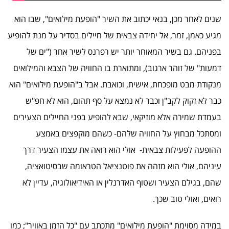
שנים לאחר מכן, בנאי יכתוב את השיר "הופעת מילואים", שבו הוא
מגיע כאמן, זמר, אל יחידה צבאית של חיילים בסדיר על מנת להופיע
בפניהם. גם בשיר המאוחר יותר יש רפרנס לשיר אחר ("ים של
דמעות" של זוהר ארגוב), ומתוארת בו החוויה של הצבא והמילואים
מנקודת מבט מופכחת, אישית, וכואבת. אבל ב"הופעת מילואים" הוא
כבר לא זקוק לקב"ן וכבר לא נמצא על סף תהום, הוא לא חפ"ש
בעמדת שמירה אלא מוזיקאי, שבא להופיע בפני החיילים הצעירים
ומסתכל מבחוץ על החוויה שלהם- כשהם מוקפצים באמצע
ההופעה לפעילות צבאית- אולי הוא רואה את עצמו הצעיר דרך
עיניהם, אולי הוא מזהה את פוטנציאל הטראומה שבסיטואציה,
שהם, בגילם הצעיר ושטוף האדרנלין או האידיאולוגיה, עדיין לא
רואים, ואולי טוב שכך.
במידה מסוימת "הופעת מילואים" מתכתב עם "כל הזמן באוויר"; כמו