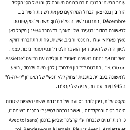
עומר הרשמן בבנג'ו תורם תרומה חשובה לקיומו של הפן הקליל
הזה בין נכסי צאן הברזל המלהקים כאן את רשימת השירים…
Décembre , התרגום לשיר הנפלא (לחן: משה וילנסקי,פורסם
לראשונה במדור "רגעים" של "הארץ" בדצמבר 1934 ) מקבל כאן
טאץ' פאריזאי עולז , רומנטי וחביב. אישית, פחות התחברתי דווקא
לכיוון הזה של העיבוד אך הוא בהחלט רלוונטי ועומד בזכות עצמו.
האלבום אף נחתם באווירה תאטרלית וקלילה עם הדואט "Assiette
et Citron" , התרגום ל"לימון וצלחת" ( לחן: משה וילנסקי, בוצע
לראשונה בעברית בתכנית "צחוק ללא תנאי" של תאטרון "לי-לה-לו"
ב 1945)יחד עם דוד, אביה של קרצ'נר.
טקסטואלית, ניתן לומר בסיועה של מתרגמת ששתי השפות שגורות
היטב בפיה ובמקלדתה , ואשר נרתמה לסייע לי בהכנת רשימה זו,
כי המתרגמים שנבחרו ע"י קרצ'נר :פביאן ברגמן (Avec toi sans
toi, Rendez-vous à jamais, Pleurs Avec i, Assiette et