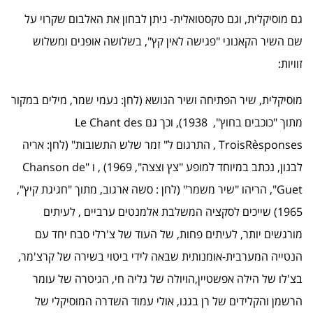
גם מוסיקלית, וגם טקסטואלית- ניתן לבחון את האלבום שקרוי על
שם השיר הקאנוני "פגישה לאין קץ", בשלושה אופנים ומשלוש
זוויות:
מוסיקלית, שיר הפתיחה ושיר הנושא (לחן: נעמי שמר, מילים במקור
מתוך "כוכבים בחוץ", 1938), וכך גם Le Chant des
TroisRèsponses , התרגום ל" זמר שלש התשובות" (לחן: אריה
לבנון, נכתב במיוחד למופע "צץ וצצה", 1969) , ו "Chanson de
Guet", הריהו "שיר משמר" (לחן : סשה ארגוב, מתוך "חגיגת קיץ",
1965) שייכים לסקציה המשלבת אלמנטים ערביים , לעיתים
מורגשים יותר, לעיתים פחות, של העוד של צ'רלי סבח יחד עם
הנטייה המערבית-אומנותית שבאה לידי ביטוי בשירה של קרצ'מר,
בצ'לו של הילה אפשטיין,הויולה של גליה חי, הגיטרה של עומר
הרשמן והקלידים של רן בגנו, אולי עמוד השדרה המוסיקלי של