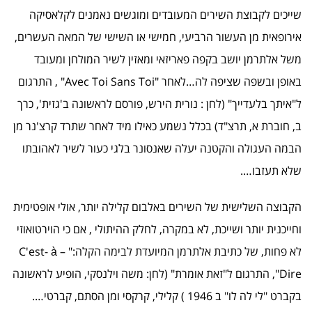
שייכים לקבוצת השירים המעובדים ומוגשים נאמנים לקלאסיקה
אירופאית מן העשור הרביעי, חמישי או השישי של המאה העשרים,
משל אלתרמן יושב בקפה פאריזאי ומאזין לשיר המולחן ומעובד
באופן ובשפה שציפה לה…לאחר "Avec Toi Sans Toi" , התרגום
ל"איתך בלעדייך" (לחן : נורית הירש, פורסם לראשונה ב'גזית', כרך
ב, חוברת א, תרצ"ד) בכלל נשמע כאילו מיד לאחר שתרד קרצ'נר מן
הבמה העגולה והקטנה יעלה שאנסונר בלגי כעור לשיר לאהובתו
שלא תעזבו….
הקבוצה השלישית של השירים באלבום קלילה יותר, אולי אופטימית
וחייכנית יותר ושייכת, לא במקרה, לחלק ההיתולי , אם כי הוירטואוזי
לא פחות, של כתיבת אלתרמן המיועדת לבימה הקלה:" C'est- à –
Dire", התרגום ל"זאת אומרת" (לחן: משה וילנסקי, הופיע לראשונה
בקברט "לי לה לו" ב 1946 ) קלילי, קרקסי ומן הסתם, קברטי….