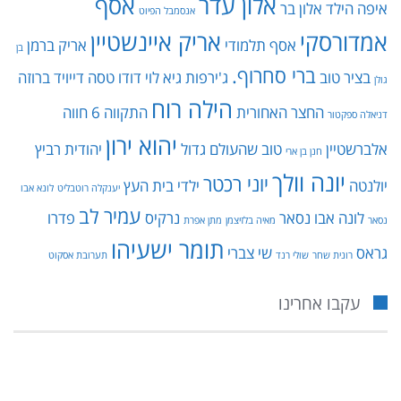
אלון עדר
אסף
איפה הילד
אלון בר
אנסמבל הפיוט
אמדורסקי
אריק איינשטיין
אסף תלמודי
אריק ברמן
בן
ברי סחרוף.
בציר טוב
ג'ירפות
גיא לוי
דודו טסה
דייויד ברוזה
גולן
הילה רוח
החצר האחורית
התקווה 6
חווה
דניאלה ספקטור
יהוא ירון
אלברשטיין
טוב שהעולם גדול
יהודית רביץ
חנן בן ארי
יונה וולך
יוני רכטר
יולנטה
ילדי בית העץ
יענקלה רוטבליט
לונא אבו
עמיר לב
לונה אבו נסאר
נרקיס
פדרו
נסאר
מאיה בלזיצמן
מתן אפרת
תומר ישעיהו
גראס
שי צברי
רונית שחר
שולי רנד
תערובת אסקוט
עקבו אחרינו