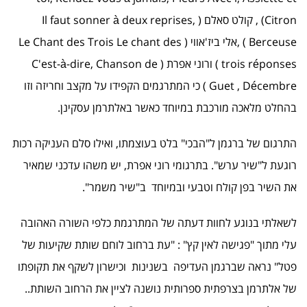
Citron) , קולט סאלם ( Il faut sonner à deux reprises,
Berceuse ) ,אלי ביז'אווי ( Le Chant des Trois Le chant des
trois réponses ) ורוני אפרת ( C'est-à-dire, Chanson de
Guet , Décembre ) כי המתרגמים הקפידו על מקצב וחריזה וזו
בהחלט מלאכה מורכבת במיוחד כאשר באלתרמן עסקינן.
התרגום של ברגמן ל"הבכי" בלט בעוצמתו, ואילו סלם העניקה רכות
רוגעת ל"שיר ערש". בתרגומי רוני אפרת, יש משהו עדכני שמאיר
את השיר בפן קולח וטבעי ובמיוחד ב"שיר משמר".
לשאלתי בנוגע לחוות דעתה של המתרגמת כלפי השורה האהובה
עלי מתוך "פגישה לאין קץ" : "עת ברחוב לוחם שותת שקיעות של
פטל" נראה שברגמן העדיפה בשנינות וכישרון לשקף את תקופתו
של אלתרמן בצרפתית ספרותית נושנה לציין את הרחוב השותת..