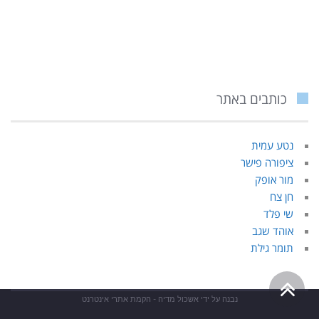
כותבים באתר
נטע עמית
ציפורה פישר
מור אופק
חן צח
שי פלד
אוהד שגב
תומר גילת
גלילה
נבנה על ידי
אשכול מדיה - הקמת אתרי אינטרנט
לראש