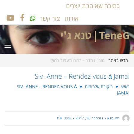
כתיבה שאוהבת יוצרים
אודות
צור קשר
UTUBE
FACEBOOK
TeneG | טנא ג'י
תפר
חדש באתר:
מורין נהדר – למה תעמוד רחוק
Siv- Anne – Rendez-vous à Jamai
ראשי
♥
ביקורת אלבומים
♥
SIV- ANNE – RENDEZ-VOUS À
JAMAI
גיא טנא
נובמבר 30, 2017
3:08 PM