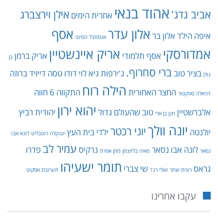
אהוד בנאי
אביב גדג'
אילן וירצברג
אחרית הימים
אלון עדר
אסף
איפה הילד
אלון בר
אנסמבל הפיוט
אמדורסקי
אריק איינשטיין
אסף תלמודי
אריק ברמן
בן
ברי סחרוף.
בציר טוב
ג'ירפות
גיא לוי
דודו טסה
דייויד ברוזה
גולן
הילה רוח
החצר האחורית
התקווה 6
חווה
דניאלה ספקטור
יהוא ירון
אלברשטיין
טוב שהעולם גדול
יהודית רביץ
חנן בן ארי
יונה וולך
יוני רכטר
יולנטה
ילדי בית העץ
יענקלה רוטבליט
לונא אבו
עמיר לב
לונה אבו נסאר
נרקיס
פדרו
נסאר
מאיה בלזיצמן
מתן אפרת
תומר ישעיהו
גראס
שי צברי
רונית שחר
שולי רנד
תערובת אסקוט
עקבו אחרינו