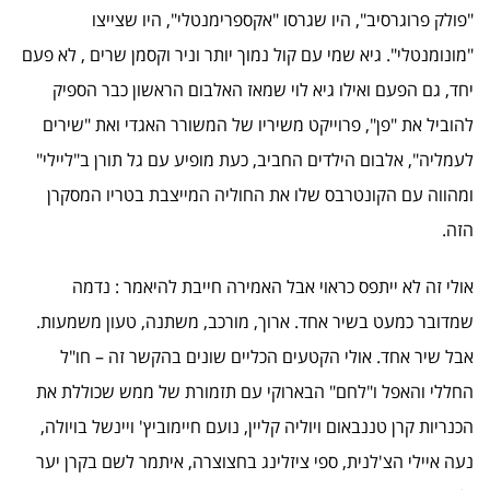
"פולק פרוגרסיב", היו שגרסו "אקספרימנטלי", היו שצייצו
"מונומנטלי". גיא שמי עם קול נמוך יותר וניר וקסמן שרים , לא פעם
יחד, גם הפעם ואילו גיא לוי שמאז האלבום הראשון כבר הספיק
להוביל את "פן", פרוייקט משיריו של המשורר האגדי ואת "שירים
לעמליה", אלבום הילדים החביב, כעת מופיע עם גל תורן ב"ליילי"
ומהווה עם הקונטרבס שלו את החוליה המייצבת בטריו המסקרן
הזה.
אולי זה לא ייתפס כראוי אבל האמירה חייבת להיאמר : נדמה
שמדובר כמעט בשיר אחד. ארוך, מורכב, משתנה, טעון משמעות.
אבל שיר אחד. אולי הקטעים הכליים שונים בהקשר זה – חו"ל
החללי והאפל ו"לחם" הבארוקי עם תזמורת של ממש שכוללת את
הכנריות קרן טננבאום ויוליה קליין, נועם חיימוביץ' ויינשל בויולה,
נעה איילי הצ'לנית, ספי ציזלינג בחצוצרה, איתמר לשם בקרן יער