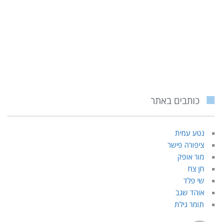
כותבים באתר
נטע עמית
ציפורה פישר
מור אופק
חן צח
שי פלד
אוהד שגב
תומר גילת