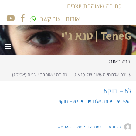
כתיבה שאוהבת יוצרים
אודות
צור קשר
UTUBE
FACEBOOK
TeneG | טנא ג'י
תפר
חדש באתר:
עשרת אלבומי העשור של טנא ג'י – כתיבה שאוהבת יוצרים (אפילוג)
לא – דווקא.
ראשי
♥
ביקורת אלבומים
♥
לא – דווקא.
גיא טנא
נובמבר 17, 2017
6:33 AM