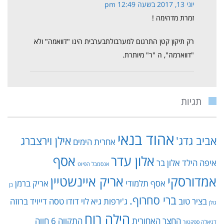
יוני 13, 2017 בשעה 12:49 pm
זמרת מדהימה !
רק תיקון קטן התרגום למערבולתבערבית הינו "דוואמה" ולא
"דווארמה", ה "ר" מיותרת.
תגיות
אהוד בנאי
אביב גדג'
אילן וירצברג
אחרית הימים
אלון עדר
אסף
איפה הילד
אלון בר
אנסמבל הפיוט
אמדורסקי
אריק איינשטיין
אסף תלמודי
אריק ברמן
בן
ברי סחרוף.
בציר טוב
ג'ירפות
גיא לוי
דודו טסה
דייויד ברוזה
גולן
הילה רוח
החצר האחורית
התקווה 6
חווה
דניאלה ספקטור