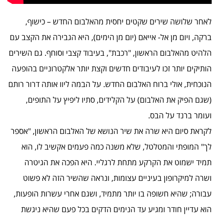
לאחר שלושה שירים שקטים יחסית מהאלבום החדש – כישוף,
ברקה, ויום מן אל- אייאם (יום מן הימים), היא הגבירה את הקצב עם
הלהיט מהאלבום הראשון, "רכבת", בעיבוד קצבי וסוחף. גם השירים
הותיקים יותר זכו לעיבודים חדשים וקצת יותר אלקטרוניים בהופעה
הנוכחית, אולי ברוח האלבום החדש. על הבמה ליוו אותה דרור רותם
(שגם הפיק את האלבום) על הקלידים, סתיו ליפיץ על התופים,
ועומר ברנד על הבס.
לקראת סיום היא שרה את שיר הנושא של האלבום הראשון, "אספר
לך" המופתי והמטלטל, שלא משנה כמה פעמים אקשיב לו, הוא
תמיד ישמוט את הקרקע מתחת לרגליי. היא הפכה את הגיטרה
ושרה למיקרופון בעיניים עצומות, ונראה שהשיר הזה לא פשוט
עבורה; שהיא חשופה בו יותר מתמיד, ושגם אחרי עשרות הופעות,
הוא עדיין חודר ומגיע עד הנימים הדקים בכל פעם שהיא ניגשת