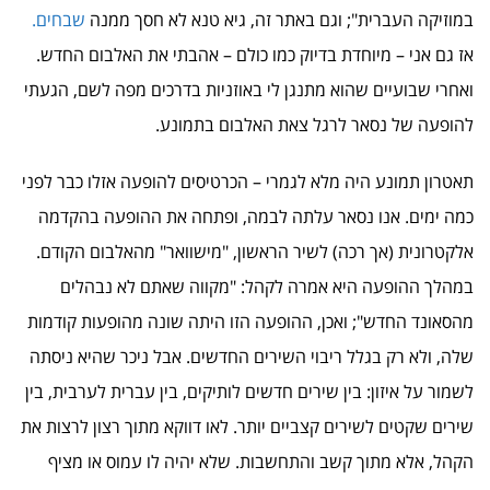
במוזיקה העברית"; וגם באתר זה, גיא טנא לא חסך ממנה
שבחים.
אז גם אני – מיוחדת בדיוק כמו כולם – אהבתי את האלבום החדש.
ואחרי שבועיים שהוא מתנגן לי באוזניות בדרכים מפה לשם, הגעתי
להופעה של נסאר לרגל צאת האלבום בתמונע.
תאטרון תמונע היה מלא לגמרי – הכרטיסים להופעה אזלו כבר לפני
כמה ימים. אנו נסאר עלתה לבמה, ופתחה את ההופעה בהקדמה
אלקטרונית (אך רכה) לשיר הראשון, "מישוואר" מהאלבום הקודם.
במהלך ההופעה היא אמרה לקהל: "מקווה שאתם לא נבהלים
מהסאונד החדש"; ואכן, ההופעה הזו היתה שונה מהופעות קודמות
שלה, ולא רק בגלל ריבוי השירים החדשים. אבל ניכר שהיא ניסתה
לשמור על איזון: בין שירים חדשים לותיקים, בין עברית לערבית, בין
שירים שקטים לשירים קצביים יותר. לאו דווקא מתוך רצון לרצות את
הקהל, אלא מתוך קשב והתחשבות. שלא יהיה לו עמוס או מציף