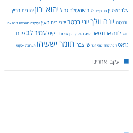
יהוא ירון
אלברשטיין
טוב שהעולם גדול
יהודית רביץ
חנן בן ארי
יונה וולך
יוני רכטר
יולנטה
ילדי בית העץ
יענקלה רוטבליט
לונא אבו
עמיר לב
לונה אבו נסאר
נרקיס
פדרו
נסאר
מאיה בלזיצמן
מתן אפרת
תומר ישעיהו
גראס
שי צברי
רונית שחר
שולי רנד
תערובת אסקוט
עקבו אחרינו