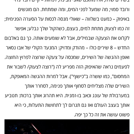
ורובד סמוי; מה שמעל לפני המים, ומה שמתחת. הם מוגשים
באיפוק – כמעט בשלווה – שאולי מנסה לכסות על הסערה הפנימית;
זה כמו לצעוק מתחת למים, בעצם, כשהקול שלך נבלע; אפשר
לקלוט את הצעקה שבמילים, אבל לא שומעים אותה. כך גם באלבום
החדש – 8 שירים כולו – מהודק ומדויק: המנעד הקולי של אבו נסאר
ואופן ההגשה של השירים, שמכסה על צעקה שרוצה לפרוץ החוצה.
לפעמים נראה שהאיפוק הזה מפריע לה ("רוצה לצעוק/ לשבור את
המחסום", כמו ששרה ב"כישוף"). אבל למרות ההגשה המאופקת,
השירים שלה מצליחים לסחוף אותך פנימה, לסחרר אותך
במערבולת של עונג וכאב בו-זמנית. היא תהרוג אותך ברכות: תטביע
אותך בעצב העולם ואז גם תגרום לך לתחושת התעלות, כי היא
פשוט עושה את זה כל כך יפה.