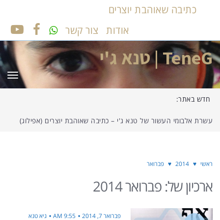
כתיבה שאוהבת יוצרים
אודות
צור קשר
UTUBE
FACEBOOK
TeneG | טנא ג'י
תפר
חדש באתר:
עשרת אלבומי העשור של טנא ג'י – כתיבה שאוהבת יוצרים (אפילוג)
ראשי
♥
2014
♥
פברואר
ארכיון של:
פברואר 2014
פברואר 7, 2014
9:55 AM
גיא טנא