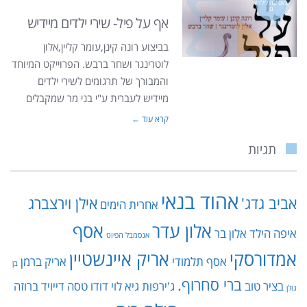
מוסיקה לילדי
ם
אף על פיל- שירי ילדים מיידיש
בביצוע רונה קינן,עומר קליין,אלון
לוטרינגר ושחר ברבש. הפרוייקט המיוחד
והמבורך של תרגומים לשירי ילדים
מיידיש לעברית ע"י בני מר שמקבלים
קרא עוד ←
תגיות
אהוד בנאי
אביב גדג'
אילן וירצברג
אחרית הימים
אלון עדר
אסף
איפה הילד
אלון בר
אנסמבל הפיוט
אמדורסקי
אריק איינשטיין
אסף תלמודי
אריק ברמן
בן
ברי סחרוף.
בציר טוב
ג'ירפות
גיא לוי
דודו טסה
דייויד ברוזה
גולן