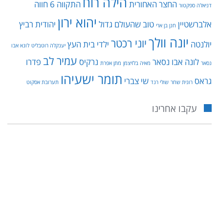
הילה רוח
החצר האחורית
התקווה 6
חווה
דניאלה ספקטור
יהוא ירון
אלברשטיין
טוב שהעולם גדול
יהודית רביץ
חנן בן ארי
יונה וולך
יוני רכטר
יולנטה
ילדי בית העץ
יענקלה רוטבליט
לונא אבו
עמיר לב
לונה אבו נסאר
נרקיס
פדרו
נסאר
מאיה בלזיצמן
מתן אפרת
תומר ישעיהו
גראס
שי צברי
רונית שחר
שולי רנד
תערובת אסקוט
עקבו אחרינו