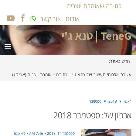
כתיבה שאוהבת יוצרים
אודות
צור קשר
UTUBE
FACEBOOK
TeneG | טנא ג'י
תפר
חדש באתר:
עשרת אלבומי העשור של טנא ג'י – כתיבה שאוהבת יוצרים (אפילוג)
ראשי
♥
2018
♥
ספטמבר
ארכיון של:
ספטמבר 2018
ספטמבר 14, 2018
7:46 AM
גיא טנא