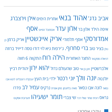
אהוד בנאי
אביב גדג'
אילן וירצברג
אחרית הימים
אלון עדר
אסף
איפה הילד
אלון בר
אנסמבל הפיוט
אמדורסקי
אריק איינשטיין
אסף תלמודי
אריק ברמן
בן
ברי סחרוף.
בציר טוב
ג'ירפות
גיא לוי
דודו טסה
דייויד ברוזה
גולן
הילה רוח
החצר האחורית
התקווה 6
חווה
דניאלה ספקטור
יהוא ירון
אלברשטיין
טוב שהעולם גדול
יהודית רביץ
חנן בן ארי
יונה וולך
יוני רכטר
יולנטה
ילדי בית העץ
יענקלה רוטבליט
לונא אבו
עמיר לב
לונה אבו נסאר
נרקיס
פדרו
נסאר
מאיה בלזיצמן
מתן אפרת
תומר ישעיהו
גראס
שי צברי
רונית שחר
שולי רנד
תערובת אסקוט
עקבו אחרינו