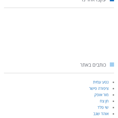
כותבים באתר
נטע עמית
ציפורה פישר
מור אופק
חן צח
שי פלד
אוהד שגב