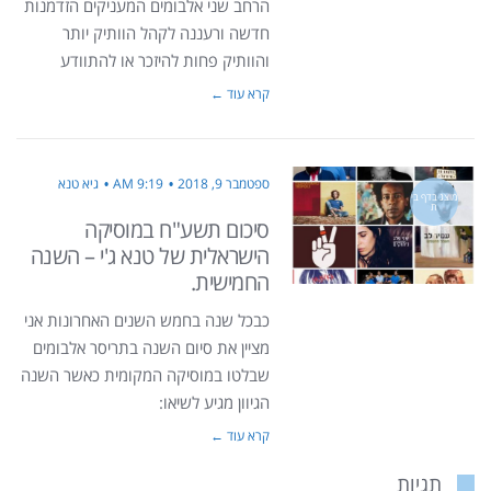
הרחב שני אלבומים המעניקים הזדמנות
חדשה ורעננה לקהל הוותיק יותר
והוותיק פחות להיזכר או להתוודע
קרא עוד ←
ספטמבר 9, 2018
9:19 AM
גיא טנא
מוצג בדף בי
ת
סיכום תשע"ח במוסיקה
הישראלית של טנא ג'י – השנה
החמישית.
כבכל שנה בחמש השנים האחרונות אני
מציין את סיום השנה בתריסר אלבומים
שבלטו במוסיקה המקומית כאשר השנה
הגיוון מגיע לשיאו:
קרא עוד ←
תגיות