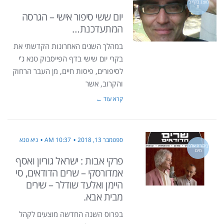
מוצג בדף בי
ת
יום ששי סיפור אישי – הגרסה
המתעדכנת…
במהלך השנים האחרונות הקדשתי את
בקרי יום שישי בדף הפייסבוק טנא ג'י
לסיפורים, פיסות חיים, מן העבר הרחוק
והקרוב, אשר
קרא עוד ←
ספטמבר 13, 2018
10:37 AM
גיא טנא
ביקורת אלבו
מים
פרקי אבות : ישראל גוריון ואסף
אמדורסקי – שרים הדודאים, סי
היימן ואלעד שודלר – שירים
מבית אבא.
בפרוס השנה החדשה מוצעים לקהל