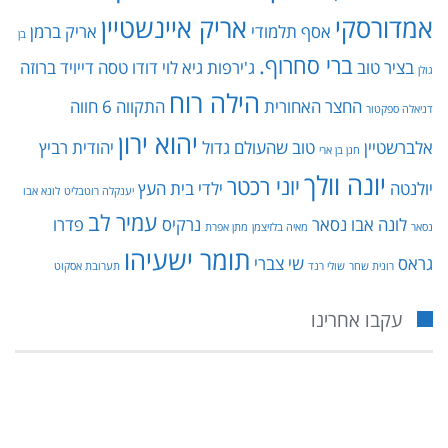
אמדורסקי
אריק איינשטיין
אסף תלמודי
אריק ברמן
בן
ברי סחרוף.
בציר טוב
ג'ירפות
גיא לוי
דודו טסה
דייויד ברוזה
גולן
הילה רוח
החצר האחורית
התקווה 6
חווה
דניאלה ספקטור
יהוא ירון
אלברשטיין
טוב שהעולם גדול
יהודית רביץ
חנן בן ארי
יונה וולך
יוני רכטר
יולנטה
ילדי בית העץ
יענקלה רוטבליט
לונא אבו
עמיר לב
לונה אבו נסאר
נרקיס
פדרו
נסאר
מאיה בלזיצמן
מתן אפרת
תומר ישעיהו
גראס
שי צברי
רונית שחר
שולי רנד
תערובת אסקוט
עקבו אחרינו