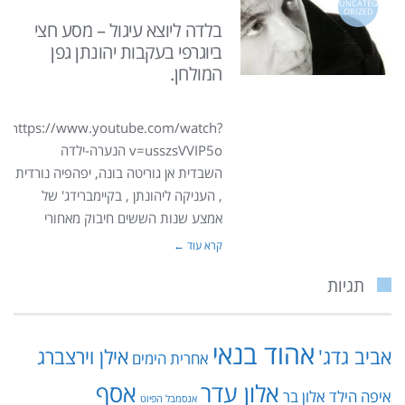
UNCATEG
ORIZED
בלדה ליוצא עיגול – מסע חצי
ביוגרפי בעקבות יהונתן גפן
המולחן.
https://www.youtube.com/watch?
v=usszsVVIP5o הנערה-ילדה
השבדית אן גוריטה בונה, יפהפיה נורדית
, העניקה ליהונתן , בקיימברידג' של
אמצע שנות הששים חיבוק מאחורי
קרא עוד ←
תגיות
אהוד בנאי
אביב גדג'
אילן וירצברג
אחרית הימים
אלון עדר
אסף
איפה הילד
אלון בר
אנסמבל הפיוט