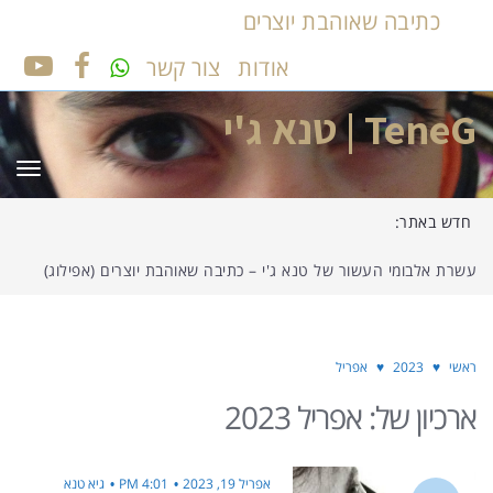
כתיבה שאוהבת יוצרים
אודות
צור קשר
UTUBE
FACEBOOK
TeneG | טנא ג'י
תפר
חדש באתר:
עשרת אלבומי העשור של טנא ג'י – כתיבה שאוהבת יוצרים (אפילוג)
ראשי
♥
2023
♥
אפריל
ארכיון של:
אפריל 2023
אפריל 19, 2023
4:01 PM
גיא טנא