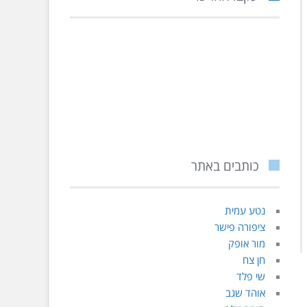
כותבים באתר
נטע עמית
ציפורה פישר
מור אופק
חן צח
שי פלד
אוהד שגב