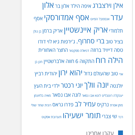
אלון
אילן וירצברג
איפה הילד
אלון בר
עדר
אסף אמדורסקי
אסף
אנסמבל הפיוט
אריק איינשטיין
תלמודי
אריק ברמן
בן גולן
ברי סחרוף.
בציר טוב
ג'ירפות
גיא לוי
דודו
טסה
דייויד ברוזה
החצר האחורית
דניאלה ספקטור
הילה רוח
התקווה 6
חווה אלברשטיין
חנן בן
יהוא ירון
טוב שהעולם גדול
יהודית רביץ
ארי
יונה וולך
יוני רכטר
יולנטה
ילדי בית העץ
לונה אבו נסאר
יענקלה רוטבליט
לונא אבו נסאר
מאיה בלזיצמן
עמיר לב
נרקיס
פדרו גראס
מתן אפרת
רונית שחר
שולי
תומר ישעיהו
שי צברי
רנד
תערובת אסקוט
עקבו אחרינו