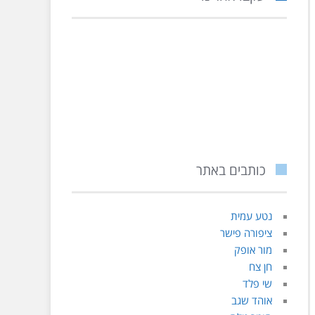
כותבים באתר
נטע עמית
ציפורה פישר
מור אופק
חן צח
שי פלד
אוהד שגב