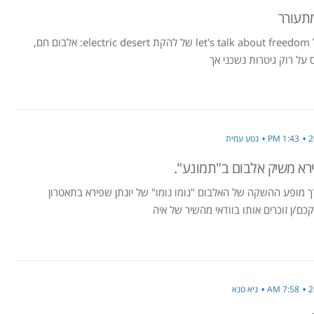
תעורר
גיא טנא על let's talk about freedom של להקת electric desert: אלבום חם,
ס על רוק גיטרות נשכני אך
1:43 PM
נטע עמית
ירא משיק אלבום ב"תמונע".
 מופע ההשקה של האלבום "נומו נומו" של יונתן שפירא בתאטרון
כם/ן זוכרים אותו בוודאי מהשיר של איה
7:58 AM
גיא טנא