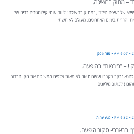
ד – מתוק בחשיכה.
שי של "איפה הילד", "מתוק בחשיכה" ליווה אותי קילומטרים רבים של
ית והררית בימים האחרונים. מעולם לא חשתי
6:07 AM
מור אופק
 ! – "ג'ירפות" בהופעה.
כהנא נרקב בקברו ועשרות אם לא מאות אלפים ממשיכים את הקו הברור
ום ( לכתוב מיליונים
6:32 PM
נטע עמית
יז'ן" בבארבי- סיקור הופעה.