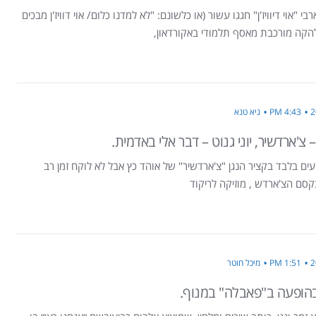
י "אוי דיוויז'ן" חגגו עשור (או כלשונם: "לא למדנו כלום/ אוי דוויז'ן מבכים
הקה מורכבת מאסף תלמודי באקורדאון,
4:43 PM
גיא טנא
 צ'ארדשיר, יוני גנוט – דבר אלי באדמית.
ם בלבד בקציר הנגן "צ'ארדשיר" של אוהד כץ אבל לא לוקח זמן רב
סם הצ'ארדש , מוזיקה לריקוד
1:51 PM
מיכל חוטר
בהופעה ב"פאבלה" במנוף.