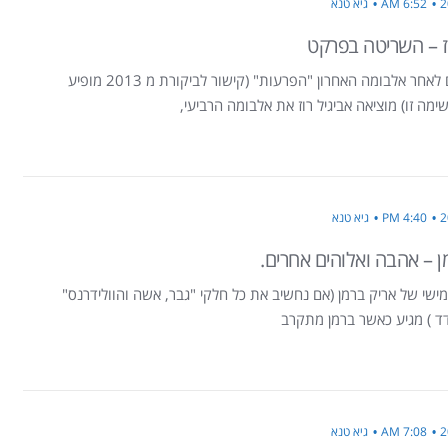
6:52 AM
גיא טנא
וז – השריטה בפרקט
ארבע שנים לאחר אלבומה האחרון "הפרעות" (קישור לביקורת מ 2013 מופיע
מה זו) מוציאה אביגיל רוז את אלבומה הרביעי,
4:40 PM
גיא טנא
ן – אהבה ואלוהים אחרים.
ישי של אריק ברמן (אם נחשיב את כל חלקי "גבר, אשה והוולידרנס"
ד ) מגיע כאשר ברמן מתקרב
7:08 AM
גיא טנא