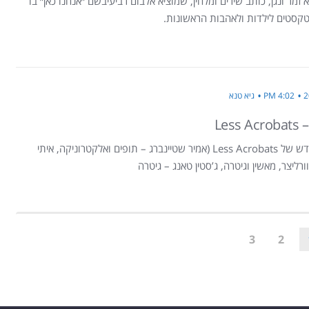
 זמר ונגן, כותב שירים ומלחין, שמוציא אלבום רביעיבשם ״אנחנו כאן״ בו
טקסטים לילדות ולאהבות הראשונות.
4:02 PM
גיא טנא
Less Acrobats –
האי.פי. החדש של Less Acrobats (אמיר שטיינברג – תופים ואלקטרוניקה, איתי
ורליצר, מאשין וגיטרה, ג’סטין טאנג – גיטרה
3
2