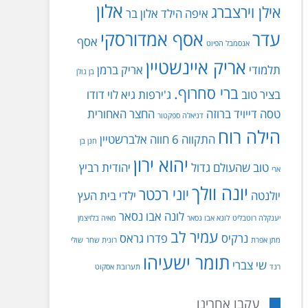
אלון
אילן וירצברג
איפה הילד
אלון בר
עדר
אסף אמדורסקי
אסף
אנסמבל הפיוט
אריק איינשטיין
תלמודי
אריק ברמן
בן גולן
ברי סחרוף.
בציר טוב
ג'ירפות
גיא לוי
דודו
טסה
דייויד ברוזה
החצר האחורית
דניאלה ספקטור
הילה רוח
התקווה 6
חווה אלברשטיין
חנן בן
יהוא ירון
טוב שהעולם גדול
יהודית רביץ
ארי
יונה וולך
יוני רכטר
יולנטה
ילדי בית העץ
לונה אבו נסאר
יענקלה רוטבליט
לונא אבו נסאר
מאיה בלזיצמן
עמיר לב
נרקיס
פדרו גראס
מתן אפרת
רונית שחר
שולי
תומר ישעיהו
שי צברי
רנד
תערובת אסקוט
עקבו אחרינו