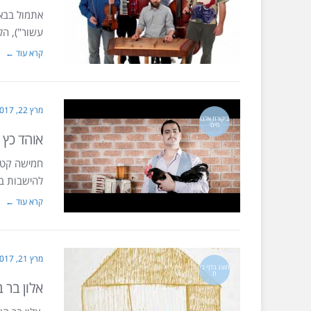
אתמול בבארב
עשור"), הל
קרא עוד ←
מרץ 22, 2017
ביקורת אלבו
מים
אוהד כץ –
חמישה קטעי
להישבות בק
קרא עוד ←
מרץ 21, 2017
מוצג בדף בי
ת
אלון בר 