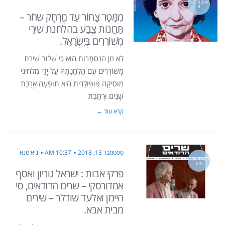
מוצג בדף בי
ת
מִמָּטָר צָחוֹר עַד מֶרְחָק שחֹר –
תַּחֲנוֹת צֶבַע בהלחנת שִׁירֵי
מְשׁוֹרְרִים בְּיִשְׂרָאֵל.
לֹא מִן הַנִּסְתָּרוֹת הוּא כִּי שִׁלּוּב שִׁירַת
מְשׁוֹרְרִים עִם הַלְחָנָתָהּ עַל יְדֵי מלחיני
מוּסִיקָה פּוֹפּוּלָרִית הִיא תּוֹפָעָה אֲרֻכַּת
שְׁנֵים וּרְחָבַת
קרא עוד ←
ספטמבר 13, 2018
10:37 AM
גיא טנא
ביקורת אלבו
מים
פרקי אבות : ישראל גוריון ואסף
אמדורסקי – שרים הדודאים, סי
היימן ואלעד שודלר – שירים
מבית אבא.