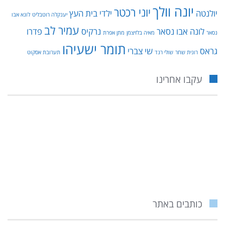
יונה וולך
יוני רכטר
יולנטה
ילדי בית העץ
יענקלה רוטבליט
לונא אבו
עמיר לב
לונה אבו נסאר
נרקיס
פדרו
נסאר
מאיה בלזיצמן
מתן אפרת
תומר ישעיהו
גראס
שי צברי
רונית שחר
שולי רנד
תערובת אסקוט
עקבו אחרינו
כותבים באתר