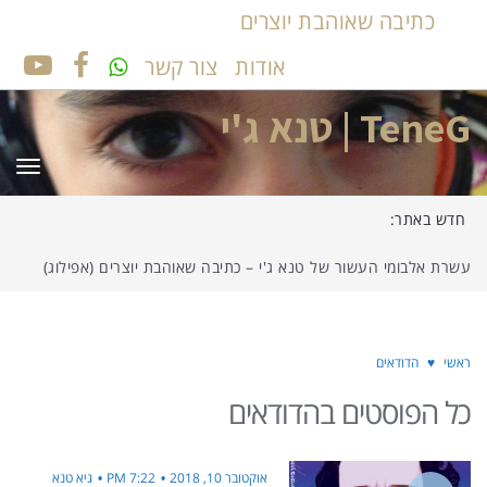
כתיבה שאוהבת יוצרים
אודות
צור קשר
UTUBE
FACEBOOK
TeneG | טנא ג'י
תפר
חדש באתר:
עשרת אלבומי העשור של טנא ג'י – כתיבה שאוהבת יוצרים (אפילוג)
ראשי
♥
הדודאים
כל הפוסטים ב
הדודאים
אוקטובר 10, 2018
7:22 PM
גיא טנא