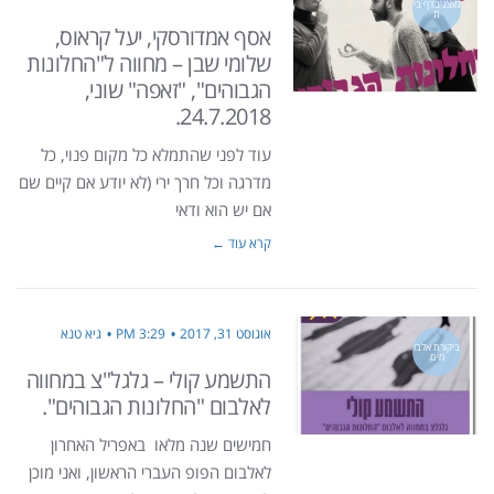
מוצג בדף בי
ת
אסף אמדורסקי, יעל קראוס,
שלומי שבן – מחווה ל"החלונות
הגבוהים", "זאפה" שוני,
24.7.2018.
עוד לפני שהתמלא כל מקום פנוי, כל
מדרגה וכל חרך ירי (לא יודע אם קיים שם
אם יש הוא ודאי
קרא עוד ←
אוגוסט 31, 2017
3:29 PM
גיא טנא
ביקורת אלבו
מים
התשמע קולי – גלגל"צ במחווה
לאלבום "החלונות הגבוהים".
חמישים שנה מלאו באפריל האחרון
לאלבום הפופ העברי הראשון, ואני מוכן