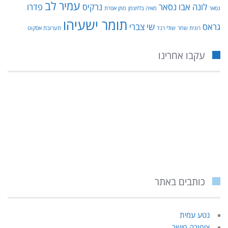
עמיר לב
לונה אבו נסאר
נרקיס
פדרו
נסאר
מאיה בלזיצמן
מתן אפרת
תומר ישעיהו
גראס
שי צברי
רונית שחר
שולי רנד
תערובת אסקוט
עקבו אחרינו
כותבים באתר
נטע עמית
ציפורה פישר