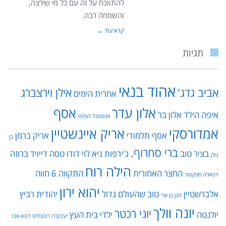
להתווכח על זה עם כל מי שירצה,
והשמחה רבה.
קרא עוד ←
תגיות
אהוד בנאי
אביב גדג'
אילן וירצברג
אחרית הימים
אלון עדר
אסף
איפה הילד
אלון בר
אנסמבל הפיוט
אמדורסקי
אריק איינשטיין
אסף תלמודי
אריק ברמן
בן
ברי סחרוף.
בציר טוב
ג'ירפות
גיא לוי
דודו טסה
דייויד ברוזה
גולן
הילה רוח
החצר האחורית
התקווה 6
חווה
דניאלה ספקטור
יהוא ירון
אלברשטיין
טוב שהעולם גדול
יהודית רביץ
חנן בן ארי
יונה וולך
יוני רכטר
יולנטה
ילדי בית העץ
יענקלה רוטבליט
לונא אבו