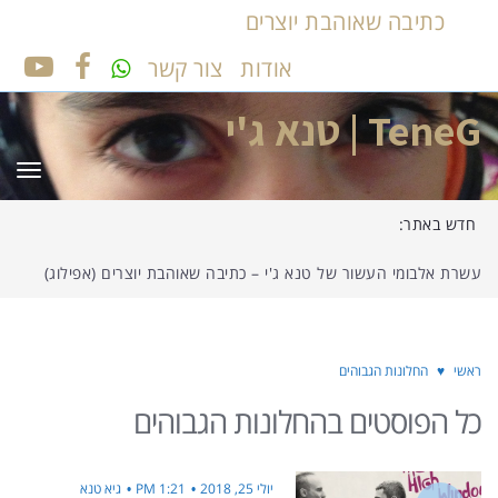
כתיבה שאוהבת יוצרים
אודות
צור קשר
UTUBE
FACEBOOK
TeneG | טנא ג'י
תפר
חדש באתר:
עשרת אלבומי העשור של טנא ג'י – כתיבה שאוהבת יוצרים (אפילוג)
ראשי
♥
החלונות הגבוהים
כל הפוסטים ב
החלונות הגבוהים
יולי 25, 2018
1:21 PM
גיא טנא