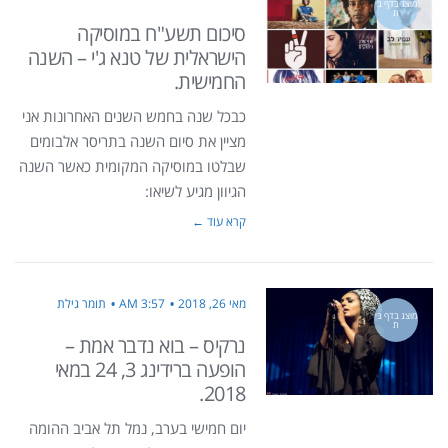
מוצג בדף בי
ת
סיכום תשע"ח במוסיקה
הישראלית של טנא ג'י – השנה
החמישית.
כבכל שנה בחמש השנים האחרונות אני
מציין את סיום השנה בתריסר אלבומים
שבלטו במוסיקה המקומית כאשר השנה
הגיוון מגיע לשיאו:
קרא עוד ←
מאי 26, 2018
3:57 AM
תומר גילת
מוצג בדף בי
ת
נרקיס – בוא נדבר אמת –
הופעה ברידינג 3, 24 במאי
2018.
יום חמישי בערב, נמל תל אביב ההומה