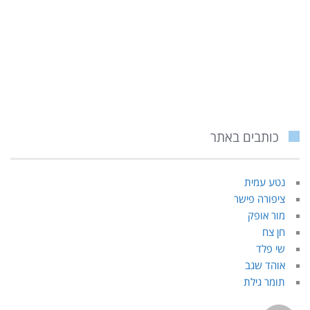
כותבים באתר
נטע עמית
ציפורה פישר
מור אופק
חן צח
שי פלד
אוהד שגב
תומר גילת