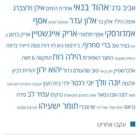
אהוד בנאי
אביב גדג'
אילן וירצברג
אחרית הימים
אלון עדר
אסף
איפה הילד
אלון בר
אנסמבל הפיוט
אמדורסקי
אריק איינשטיין
אסף תלמודי
אריק ברמן
בן
ברי סחרוף.
בציר טוב
ג'ירפות
גיא לוי
דודו טסה
דייויד ברוזה
גולן
הילה רוח
החצר האחורית
התקווה 6
חווה
דניאלה ספקטור
יהוא ירון
אלברשטיין
טוב שהעולם גדול
יהודית רביץ
חנן בן ארי
יונה וולך
יוני רכטר
יולנטה
ילדי בית העץ
יענקלה רוטבליט
לונא אבו
עמיר לב
לונה אבו נסאר
נרקיס
פדרו
נסאר
מאיה בלזיצמן
מתן אפרת
תומר ישעיהו
גראס
שי צברי
רונית שחר
שולי רנד
תערובת אסקוט
עקבו אחרינו