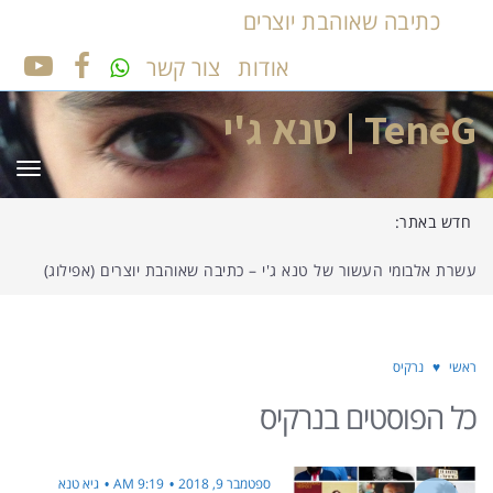
כתיבה שאוהבת יוצרים
אודות
צור קשר
UTUBE
FACEBOOK
TeneG | טנא ג'י
תפר
חדש באתר:
עשרת אלבומי העשור של טנא ג'י – כתיבה שאוהבת יוצרים (אפילוג)
ראשי
♥
נרקיס
כל הפוסטים ב
נרקיס
ספטמבר 9, 2018
9:19 AM
גיא טנא