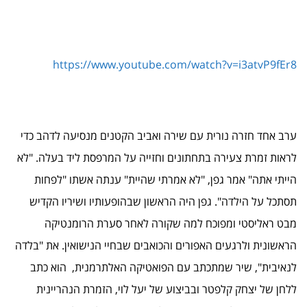
https://www.youtube.com/watch?v=i3atvP9fEr8
ערב אחד חזרה נורית עם שירה ואביב הקטנים מנסיעה לדהב כדי
לראות זמרת צעירה בתחתונים וחזייה על המרפסת ליד בעלה. "לא
הייתי אתה" אמר גפן, "לא אמרתי שהיית" ענתה אשתו "לפחות
תסתכל על הילדה". גפן היה הראשון שבהופעותיו ושיריו הקדיש
מבט ראליסטי ומפוכח למה שקורה לאחר סערת הרומנטיקה
הראשונית ולרגעים האפורים והכואבים שבחיי הנישואין. את "בלדה
לנאיבית", שיר שמתכתב עם הפואטיקה האלתרמנית, הוא כתב
ללחן של יצחק קלפטר ובביצוע של יעל לוי, הזמרת הנהריינית