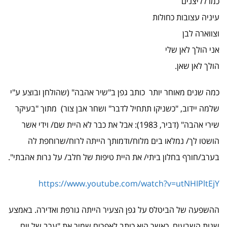
כמו לליצנים
עיניה עצובות כחולות
וצווארה לבן
אני הולך לאן שלי
הולך לאן שאן.
כמה שנים מאוחר יותר כותב גפן ב"שיר אהבה" (שהולחן ובוצע ע"י
שלמה יידוב, "כשניקו תתחיל לדבר" ושחר אבן צור) מתוך "בעיקר
שירי אהבה" (דביר, 1983): אבל את כבר לא היית שם/ וידי אשר
הושטו לך/ נמלאו בים מלוח/ודמותך הייתה לרוח/שרוחפת לה
בערב/חורף בחלון ביתי/ את היית טיפות של חלב/ על נרות אהבתי".
https://www.youtube.com/watch?v=utNHIPltEjY
ההשפעה של הביטלס על גפן הצעיר הייתה גורפת ואדירה. באמצע
שנות השבעים, כאשר הוא כותב לאפרים שמיר את "ערב של יום