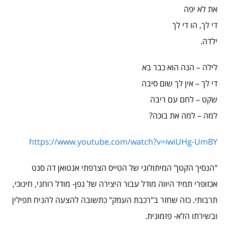
את לא יפה
די לך, הו די לך
ילדה.
לילה – הנה הוא כבר בא
די לך – אין לך שום סיבה
שקט – לחם עם ריבה
למה – למה את בוכה?
https://www.youtube.com/watch?v=iwiUHg-UmBY
"הנסיך הקטן" המיתולוגי של הטייס הצרפתי אנטואן דה סנט
אכזופרי תמיד היווה מודל עבור היצירה של גפן- מודל רוחני, חינוכי,
תרבותי. כזה שחזר ב"רכבת העמק" כתשובה להצעה להניח תפילין
ובשירתו הלא- פזמונית.