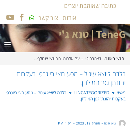
כתיבה שאוהבת יוצרים
אודות
צור קשר
UTUBE
FACEBOOK
TeneG | טנא ג'י
תפר
חדש באתר:
דצמבר ג'י – על אלבומי החודש שחלף…
בלדה ליוצא עיגול – מסע חצי ביוגרפי בעקבות
יהונתן גפן המולחן.
ראשי
♥
UNCATEGORIZED
♥
בלדה ליוצא עיגול – מסע חצי ביוגרפי
בעקבות יהונתן גפן המולחן.
גיא טנא
אפריל 19, 2023
4:01 PM