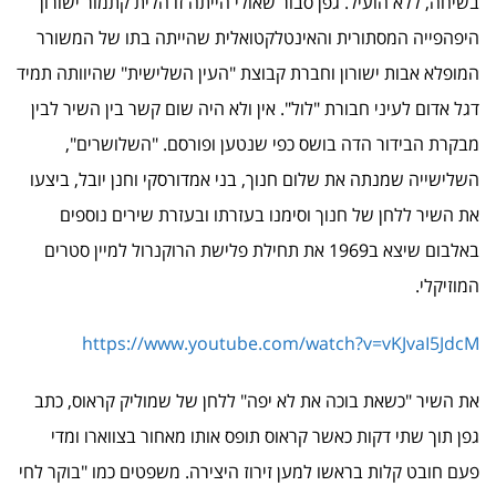
בשיחה, ללא הועיל. גפן סבור שאולי הייתה זו הלית קתמור ישורון
היפהפייה המסתורית והאינטלקטואלית שהייתה בתו של המשורר
המופלא אבות ישורון וחברת קבוצת "העין השלישית" שהיוותה תמיד
דגל אדום לעיני חבורת "לול". אין ולא היה שום קשר בין השיר לבין
מבקרת הבידור הדה בושס כפי שנטען ופורסם. "השלושרים",
השלישייה שמנתה את שלום חנוך, בני אמדורסקי וחנן יובל, ביצעו
את השיר ללחן של חנוך וסימנו בעזרתו ובעזרת שירים נוספים
באלבום שיצא ב1969 את תחילת פלישת הרוקנרול למיין סטרים
המוזיקלי.
https://www.youtube.com/watch?v=vKJvaI5JdcM
את השיר "כשאת בוכה את לא יפה" ללחן של שמוליק קראוס, כתב
גפן תוך שתי דקות כאשר קראוס תופס אותו מאחור בצווארו ומדי
פעם חובט קלות בראשו למען זירוז היצירה. משפטים כמו "בוקר לחי