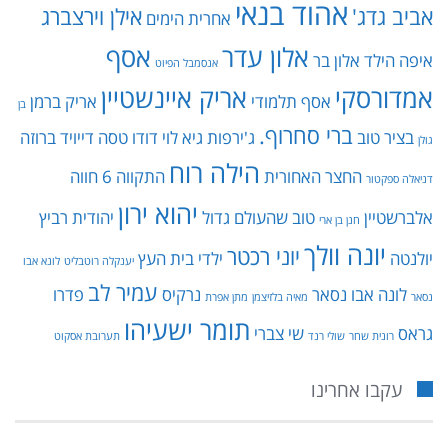
אהוד בנאי
אביב גדג'
אילן וירצברג
אחרית הימים
אלון עדר
אסף
איפה הילד
אלון בר
אנסמבל הפיוט
אמדורסקי
אריק איינשטיין
אסף תלמודי
אריק ברמן
בן
ברי סחרוף.
בציר טוב
ג'ירפות
גיא לוי
דודו טסה
דייויד ברוזה
גולן
הילה רוח
החצר האחורית
התקווה 6
חווה
דניאלה ספקטור
יהוא ירון
אלברשטיין
טוב שהעולם גדול
יהודית רביץ
חנן בן ארי
יונה וולך
יוני רכטר
יולנטה
ילדי בית העץ
יענקלה רוטבליט
לונא אבו
עמיר לב
לונה אבו נסאר
נרקיס
פדרו
נסאר
מאיה בלזיצמן
מתן אפרת
תומר ישעיהו
גראס
שי צברי
רונית שחר
שולי רנד
תערובת אסקוט
עקבו אחרינו