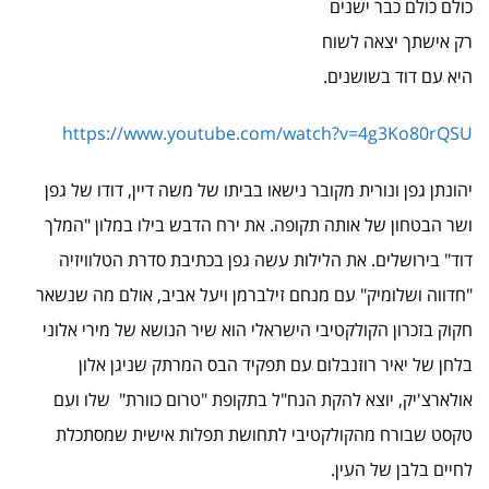
כולם כולם כבר ישנים
רק אישתך יצאה לשוח
היא עם דוד בשושנים.
https://www.youtube.com/watch?v=4g3Ko80rQSU
יהונתן גפן ונורית מקובר נישאו בביתו של משה דיין, דודו של גפן
ושר הבטחון של אותה תקופה. את ירח הדבש בילו במלון "המלך
דוד" בירושלים. את הלילות עשה גפן בכתיבת סדרת הטלוויזיה
"חדווה ושלומיק" עם מנחם זילברמן ויעל אביב, אולם מה שנשאר
חקוק בזכרון הקולקטיבי הישראלי הוא שיר הנושא של מירי אלוני
בלחן של יאיר רוזנבלום עם תפקיד הבס המרתק שניגן אלון
אולארצ'יק, יוצא להקת הנח"ל בתקופת "טרום כוורת" שלו ועם
טקסט שבורח מהקולקטיבי לתחושת תפלות אישית שמסתכלת
לחיים בלבן של העין.