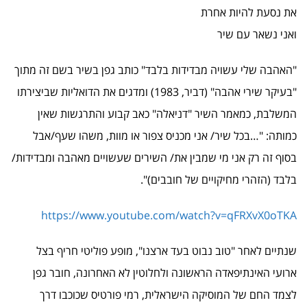
את נסעת להיות אחרת
ואני נשאר עם שיר
"האהבה שלי עשויה מבדידות בלבד" כותב גפן בשיר בשם זה מתוך
"בעיקר שירי אהבה" (דביר, 1983) ומדגים את הדואליות שביצירתו
המשלבת, כמאמר השיר "דניאלה" כאב קבוע והתרגשות שאין
כמותה: "…בכל שיר/ אני מכניס צפור או מוות, משהו שעף/אבל
בסוף זה רק אני מי שמבין את/ השירים שעשויים מאהבה ומבדידות/
בלבד (הזהרי מחיקויים של חובבים)".
https://www.youtube.com/watch?v=qFRXvX0oTKA
שנתיים לאחר "טוב נבוט בעד ארצנו", מופע פוליטי חריף בצל
ארועי האינתיפאדה הראשונה ולחלוטין לא האחרונה, חובר גפן
לצמד החם של המוסיקה הישראלית, רמי פורטיס שכוכבו דרך