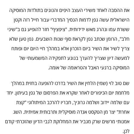
את ההסבה לאחד משירי העצב היפים והנוגים בתולדות המוסיקה
הישראלית עשה גפן לדמות הנסיך המדברי עבור חייל רזה וקטן
ששרת עמו ונהרג מאש ידידותית. "ציפציף" חזר להופיע גם ב"שיני
חלב", הרומן שכתב גפן לקראת סוף שנות השבעים. גפן טען שלא
צריך לשיר את השיר ביום הזכרון אלא במהלך חיי היום יום ופותח
למעשה דיון שצריך להערך בנוגע לתפקידה המשמעותי של
המוסיקה ברגעי האבל והטראומה של אומה.
שם טוב לוי (שמי) הלחין את השיר בדרכו להופעה בחזית במהלך
מלחמת יום הכיפורים לאחר שקרא את הפרסום של גפן בעיתון. יחד
עם שלמה יידוב ושלמה גרוניך, חבריו להרכב המיתולוגי "קצת
אחרת" יצר מן הטקסט אגדה מוסיקלית ותרבותית אמיתית. השג
אמנותי מרשים שרק מגביר את המחלוקת לגבי הדיון שהזכרתי קודם
לכן.