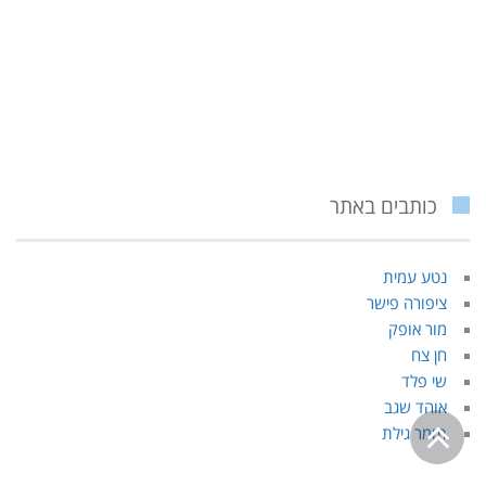
כותבים באתר
נטע עמית
ציפורה פישר
מור אופק
חן צח
שי פלד
אוהד שגב
גלילה
תומר גילת
לראש