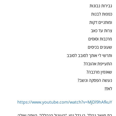
גבירות נבונות
כפפות לבנות
ומותניים דקות
צרות עד כאב
מרכבות וסוסים
שעונים בכיסים
ותרשי לי אותך לסובב לסובב
התעייפת אהובה?
שאזמין מרכבה?
נעשה הפסקה ונשב?
לא!!!
https://www.youtube.com/watch?v=MjDl9hAfkuY
בת מושב נהלל, בו גדל גפן, "העיגול הנהללי", הייתה שולה