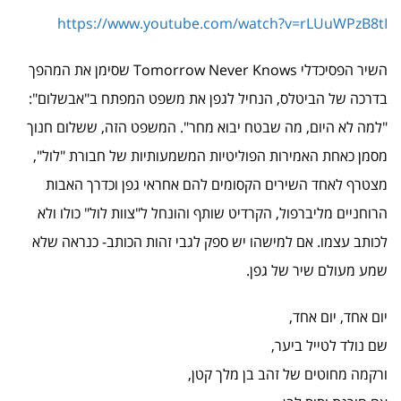
https://www.youtube.com/watch?v=rLUuWPzB8tI
השיר הפסיכדלי Tomorrow Never Knows שסימן את המהפך
בדרכה של הביטלס, הנחיל לגפן את משפט המפתח ב"אבשלום":
"למה לא היום, מה שבטח יבוא מחר". המשפט הזה, ששלום חנוך
מסמן כאחת האמירות הפוליטיות המשמעותיות של חבורת "לול",
מצטרף לאחד השירים הקסומים להם אחראי גפן וכדרך האבות
הרוחניים מליברפול, הקרדיט שותף והונחל ל"צוות לול" כולו ולא
לכותב עצמו. אם למישהו יש ספק לגבי זהות הכותב- כנראה שלא
שמע מעולם שיר של גפן.
יום אחד, יום אחד,
שם נולד לטייל ביער,
ורקמה מחוטים של זהב בן מלך קטן,