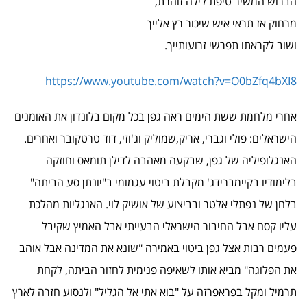
הברוש המשיר טיפת לילה זוהרת,
מרחוק אז תראי איש שיכור רץ אלייך
ושוב לקראתו תפרשי זרועותייך.
https://www.youtube.com/watch?v=O0bZfq4bXI8
אחרי מלחמת ששת הימים ראה גפן בכל מקום בלונדון את האומנים
הישראלים: פולי וגברי, אריק,שמוליק וג'וזי, דוד טרטקובר ואחרים.
האנגלופיליה של גפן, שבקעה מאהבה לדילן תומאס וחוזקה
בלימודיו בקיימברידג' מקבלת ביטוי עגמומי ב"יונתן סע הביתה"
בלחן של נפתלי אלטר ובביצוע של אושיק לוי. האנגליות מהלכת
עליו קסם אבל החיבור הישראלי הבעייתי אבל האמיץ שקיבל
פעמים רבות אצל גפן ביטוי באמירה "שונא את המדינה אבל אוהב
את הפלוגה" מביא אותו לשאיפה פנימית לחזור הביתה, לקחת
תרמיל ומקל בפראפרזה על "בוא אתי אל הגליל" ולנסוע חזרה לארץ