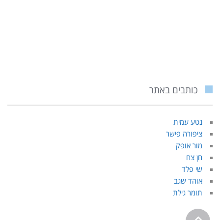
כותבים באתר
נטע עמית
ציפורה פישר
מור אופק
חן צח
שי פלד
אוהד שגב
תומר גילת