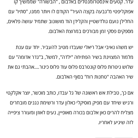
עדר. קטעים אינסטרומנטלים באלבום , "הבשורה" שממשיך קו
אפוקליפטי מ"גבעה בקצה העיר" הקודם לו ויותר ממנו, "סתיו" עם
החלילן נועם גולדשטיין והקלידן הוד מושונוב שתמיד עושה פלאים,
מספקים פסקי זמן מבורכים במרוצת האלבום.
יש משהו נאיבי אבל ריאלי שעבדו מטיב להעביר. יחד עם ענת
מלמוד המצוינת בשיר הפתיחה "ילדה", למשל, ב"גדר אדומה" עם
שלוש גיטרות פלוס קונטרבס פלוס עוד פלוס כינור….אהבתי גם את
שיר האהבה "טחנות רוח" בסוף האלבום.
אם כך, טבילת אש ראשונה של גל עבדו, כותב מוכשר, יוצר אקלקטי
ורגיש שיחד עם מפיק מוסיקלי כאלון עדר ורשימת נגנים מובחרים
מצליח להרים כאן אלבום בכורה מאופיין, נעים לאוזן ומעורר ציפייה
לזה שיגיע לאחריו.