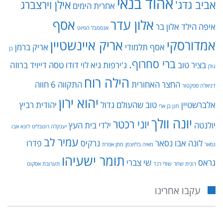
אהוד בנאי
אביב גדג'
אילן וירצברג
אחרית הימים
אלון עדר
אסף
איפה הילד
אלון בר
אנסמבל הפיוט
אמדורסקי
אריק איינשטיין
אסף תלמודי
אריק ברמן
בן
ברי סחרוף.
בציר טוב
ג'ירפות
גיא לוי
דודו טסה
דייויד ברוזה
גולן
הילה רוח
החצר האחורית
התקווה 6
חווה
דניאלה ספקטור
יהוא ירון
אלברשטיין
טוב שהעולם גדול
יהודית רביץ
חנן בן ארי
יונה וולך
יוני רכטר
יולנטה
ילדי בית העץ
יענקלה רוטבליט
לונא אבו
עמיר לב
לונה אבו נסאר
נרקיס
פדרו
נסאר
מאיה בלזיצמן
מתן אפרת
תומר ישעיהו
גראס
שי צברי
רונית שחר
שולי רנד
תערובת אסקוט
עקבו אחרינו