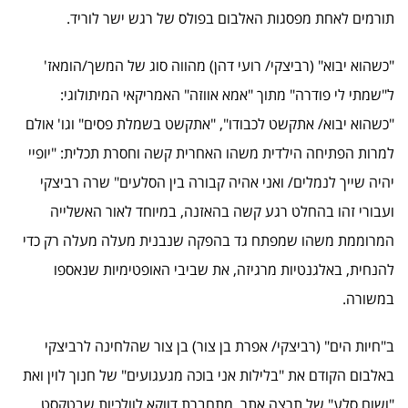
תורמים לאחת מפסגות האלבום בפולס של רגש ישר לוריד.
"כשהוא יבוא" (רביצקי/ רועי דהן) מהווה סוג של המשך/הומאז'
ל"שמתי לי פודרה" מתוך "אמא אווזה" האמריקאי המיתולוגי:
"כשהוא יבוא/ אתקשט לכבודו", "אתקשט בשמלת פסים" וגו' אולם
למרות הפתיחה הילדית משהו האחרית קשה וחסרת תכלית: "יופיי
יהיה שייך לנמלים/ ואני אהיה קבורה בין הסלעים" שרה רביצקי
ועבורי זהו בהחלט רגע קשה בהאזנה, במיוחד לאור האשלייה
המרוממת משהו שמפתח גד בהפקה שנבנית מעלה מעלה רק כדי
להנחית, באלגנטיות מרגיזה, את שביבי האופטימיות שנאספו
במשורה.
ב"חיות הים" (רביצקי/ אפרת בן צור) בן צור שהלחינה לרביצקי
באלבום הקודם את "בלילות אני בוכה מגעגועים" של חנוך לוין ואת
"ושום סלע" של תרצה אתר, מתחברת דווקא לוולכיות שבטקסט,