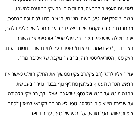
לאנשים האפויים למחצה, לחיות הים. רביצקי ממתינה למשהו,
משהו שספק אם יגיע, משהו משיחי. בן צור, כה וולכית וכה מרחפת,
מתחברת היטב לטקסט של רביצקי ויחד עם החליל של סלעית להב,
שוב נושלה שיש כאן משהו רך, אולי אפילו אופטימי אך השורה
האחרונה, "לא באמת בני אדם" סוטרת על לחיינו שוב בחסות העונג
האקוסטי, הסוריאליסטי הזה, בהבעה נוקבת של אכזבה מרה.
עולה אליו לרגל (רביצקי/רביצקי) ממשיך את החלק הוולכי כאשר את
הראש הכרות העטוף בצלופן מחליף גוף בבגדי נזירה בעטיפת
מתנה מוגש על מגש של כסף. שלא כמו אצל וולך, רביצקי מקפידה
על שבירת השאיפות בטקסט גופו ולא מניחה לקורא/ למאזין לפתח
ציפיות שווא- הכל מוגש, על מגש של כסף, ערום ודואב.