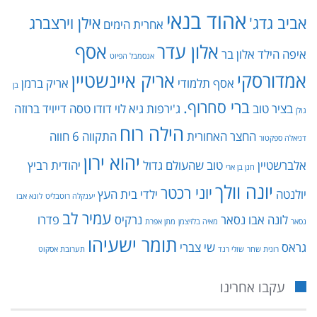
אהוד בנאי
אביב גדג'
אילן וירצברג
אחרית הימים
אלון עדר
אסף
איפה הילד
אלון בר
אנסמבל הפיוט
אמדורסקי
אריק איינשטיין
אסף תלמודי
אריק ברמן
בן
ברי סחרוף.
בציר טוב
ג'ירפות
גיא לוי
דודו טסה
דייויד ברוזה
גולן
הילה רוח
החצר האחורית
התקווה 6
חווה
דניאלה ספקטור
יהוא ירון
אלברשטיין
טוב שהעולם גדול
יהודית רביץ
חנן בן ארי
יונה וולך
יוני רכטר
יולנטה
ילדי בית העץ
יענקלה רוטבליט
לונא אבו
עמיר לב
לונה אבו נסאר
נרקיס
פדרו
נסאר
מאיה בלזיצמן
מתן אפרת
תומר ישעיהו
גראס
שי צברי
רונית שחר
שולי רנד
תערובת אסקוט
עקבו אחרינו