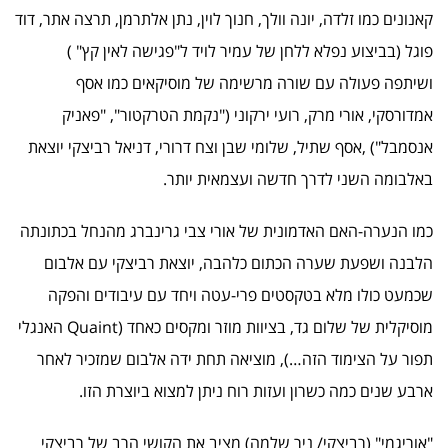
קאנונים כמו זלדה, יונה וולך, חנוך לוין, נתן אלתרמן, תרצה אתר, דוד
פוגל (בביצוע נפלא ללחן של עמיר לויד ל"פגישה לאין קץ" )
ושיתפה פעולה עם שורה מרשימה של מוסיקאים כמו אסף
אמדורסקי, אורי מרק, רועי ירקוני ("נקמת הטרקטור", "פאניק
אנסמבל") ,אסף שתיל, שלומי שבן וצח דרורי, דניאל רביצקי יוצאת
באלבומה השני לדרך חדשה ועצמאית יותר.
כמו הנערה-האם האדמונית של אורי צבי גרינברג מהנחל בכתונתה
הלבנה ושפעת שערה הכתום כלהבה, יוצאת רביצקי עם אלבום
שכמעט כולו מלא בטקסטים פרי-עטה ויחד עם עיבודים והפקה
מוסיקלית של שלום גד, בציוות מוזר ומקסים כאחד (Quaint האנגלי
תפור על הצימוד הזה…), מוציאה תחת ידה אלבום שמזכיר לאחר
ארבע שנים כמה כשרון ועזות רוח ניתן למצוא ביוצרת הזו.
"אוריגמי" (רביצקי/ ניר שלמה) מציב את הקושי הרב של רביצקי