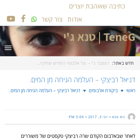
כתיבה שאוהבת יוצרים
אודות
צור קשר
UTUBE
FACEBOOK
TeneG | טנא ג'י
תפר
חדש באתר:
דצמבר ג'י – על אלבומי החודש שחלף…
דניאל רביצקי – העלמה הגיחה מן המים.
ראשי
♥
ביקורת אלבומים
♥
דניאל רביצקי – העלמה הגיחה מן המים.
גיא טנא
יוני 3, 2017
5:09 PM
לאחר שבאלבום הקודם שרה רביצקי טקסטים של משוררים