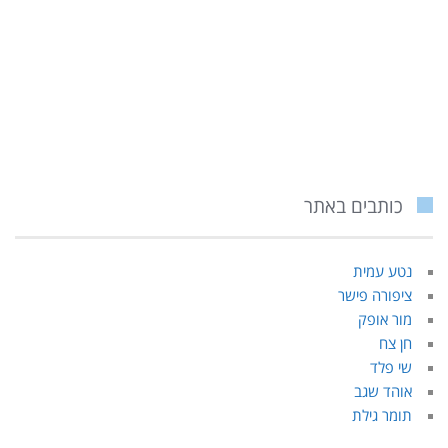
כותבים באתר
נטע עמית
ציפורה פישר
מור אופק
חן צח
שי פלד
אוהד שגב
תומר גילת