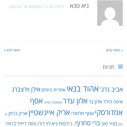
גיא טנא
להציג את כל הפוסטים של גיא טנא
« פוסט קודם
פוסט הבא »
תגיות
אהוד בנאי
אביב גדג'
אילן וירצברג
אחרית הימים
אלון עדר
אסף
איפה הילד
אלון בר
אנסמבל הפיוט
אמדורסקי
אריק איינשטיין
אסף תלמודי
אריק ברמן
בן
ברי סחרוף.
בציר טוב
ג'ירפות
גיא לוי
דודו טסה
דייויד ברוזה
גולן