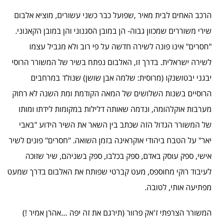
הרכב האחים לבית מאיר ,שפועל כבר כשני עשורים, מוציא אלבום
שירי משוררים שמכוון גבוה- הן במובן הסגנוני והן במובן הקאנוני.
"חסרים" אינו פונה לשירה חדשה על פי רוב ולא מגביל עצמו
לשירה ישראלית. בדרך זו, האלבום נפתח בשיר של המשורר הרוסי
יבגני יבטושנקו (מרוסית: שלמה אבן שושן) שנולד במרחבים
הרוסיים בשנות השלושים של המאה הקודמת ומת השנה לא רחוק
מערבות אוקלהומה, ונדמה שאותה דלילות במקומות לידתו ומותו
של המשורר הגדול הזה שכתב בין השאר את השיר הידוע "באבי
יאר" על הטבח ביהודי אוקראינה בזמן השואה. "חסרים" פונים לשיר
אישי, ספק עוסק באדם, ספק בכלבו, ספק בשניהם, שיר שזוכה
לעיבוד רוקי מחוספס, מעט קברטי שפותח את האלבום בדרך שמעט
מפתיעה אותי, לטובה.
המשורר הצרפתי ז'אק פרוור (תירגם את זה יפה …אהרן אמיר !)