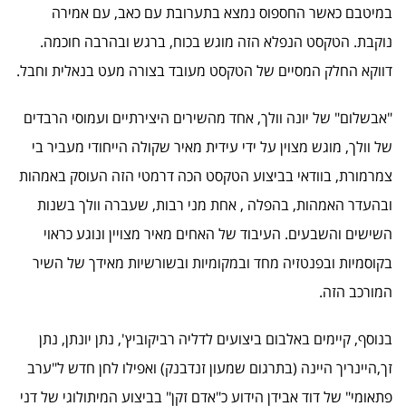
במיטבם כאשר החספוס נמצא בתערובת עם כאב, עם אמירה
נוקבת. הטקסט הנפלא הזה מוגש בכוח, ברגש ובהרבה חוכמה.
דווקא החלק המסיים של הטקסט מעובד בצורה מעט בנאלית וחבל.
"אבשלום" של יונה וולך, אחד מהשירים היצירתיים ועמוסי הרבדים
של וולך, מוגש מצוין על ידי עידית מאיר שקולה הייחודי מעביר בי
צמרמורת, בוודאי בביצוע הטקסט הכה דרמטי הזה העוסק באמהות
ובהעדר האמהות, בהפלה , אחת מני רבות, שעברה וולך בשנות
השישים והשבעים. העיבוד של האחים מאיר מצויין ונוגע כראוי
בקוסמיות ובפנטזיה מחד ובמקומיות ובשורשיות מאידך של השיר
המורכב הזה.
בנוסף, קיימים באלבום ביצועים לדליה רביקוביץ', נתן יונתן, נתן
זך,היינריך היינה (בתרגום שמעון זנדבנק) ואפילו לחן חדש ל"ערב
פתאומי" של דוד אבידן הידוע כ"אדם זקן" בביצוע המיתולוגי של דני