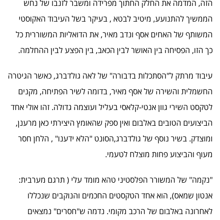
הזה, המדמה את החלק החתוך מפרידה ומשבר לזנבו של נחש
הממשיך להתנועע, מיטיב לבטא , בעיקר בשל העיבוד האקוסטי
המשותף של האחים אסף ונדב מאיר, את הדואליות המשוררית כל
כך הזו, הפסיחה בין האושר לבין הכאב, בין הפצע לבין ההחלמה.
עיבוד מרתק ל"הסתכלות בדבורה" של לאה גולדברג, כאשר הגיטרה
החשמלית והשירה של אסף מאיר, בדומה לשיר הפתיחה, מקנים
לטקסט השירי גוון אנטי-קלאסי בעליל ועוצמה גדולה. זהו אולי אחד
הביצועים הטובים באלבום ואין ספק שהאומץ היצירתי כאן מרענן,
ומוצדק. בשיר נוסף של גולדברג,הסונט "הלא ידענו" , הלחן חסר
מעוף והביצוע פחות מוצלח לטעמי.
"נקמה" של המשורר הפלסטיני טהא מומד עלי ( תרגם מערבית:
אנטון שמאס), הוא אחד הטקסטים החכמים והנוקבים שנכללו
לאחרונה באלבום של הרכב מקומי. נדמה ש"חסרים" נמצאים