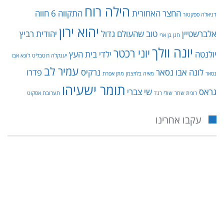
הילה רוח
החצר האחורית
התקווה 6
חווה
דניאלה ספקטור
יהוא ירון
אלברשטיין
טוב שהעולם גדול
יהודית רביץ
חנן בן ארי
יונה וולך
יוני רכטר
יולנטה
ילדי בית העץ
יענקלה רוטבליט
לונא אבו
עמיר לב
לונה אבו נסאר
נרקיס
פדרו
נסאר
מאיה בלזיצמן
מתן אפרת
תומר ישעיהו
גראס
שי צברי
רונית שחר
שולי רנד
תערובת אסקוט
עקבו אחרינו