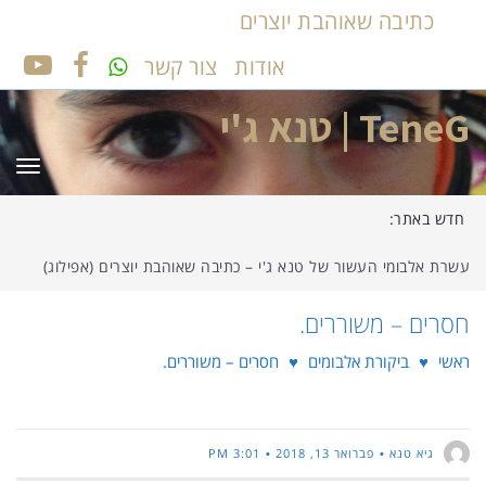
כתיבה שאוהבת יוצרים
אודות
צור קשר
UTUBE
FACEBOOK
TeneG | טנא ג'י
תפר
חדש באתר:
עשרת אלבומי העשור של טנא ג'י – כתיבה שאוהבת יוצרים (אפילוג)
חסרים – משוררים.
ראשי
♥
ביקורת אלבומים
♥
חסרים – משוררים.
גיא טנא
פברואר 13, 2018
3:01 PM