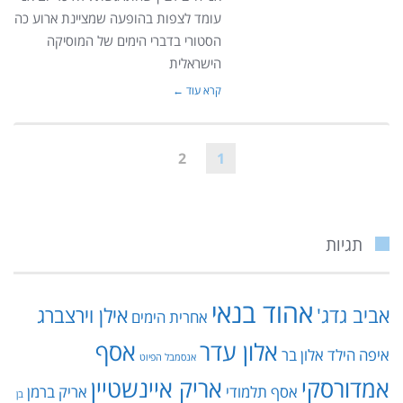
עומד לצפות בהופעה שמציינת ארוע כה
הסטורי בדברי הימים של המוסיקה
הישראלית
קרא עוד ←
2
1
תגיות
אהוד בנאי
אביב גדג'
אילן וירצברג
אחרית הימים
אלון עדר
אסף
איפה הילד
אלון בר
אנסמבל הפיוט
אמדורסקי
אריק איינשטיין
אסף תלמודי
אריק ברמן
בן