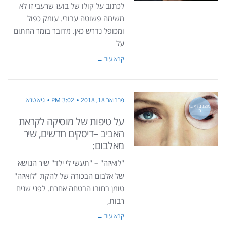
לכתוב על קולו של בועז שרעבי זו לא
משימה פשוטה עבורי. עומק כפול
ומכופל נדרש כאן. מדובר בזמר החתום
על
קרא עוד ←
פברואר 18, 2018
3:02 PM
גיא טנא
מוצג בדף בי
ת
על טיפות של מוסיקה לקראת
האביב –דיסקים חדשים, שיר
מאלבום:
"לואיזה" – "תעשי לי ילד" שיר הנושא
של אלבום הבכורה של להקת "לואיזה"
טומן בחובו הבטחה אחרת. לפני שנים
רבות,
קרא עוד ←