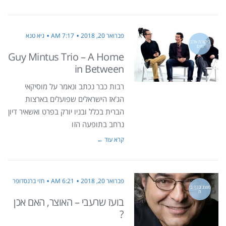
פברואר 20, 2018
7:17 AM
גיא טנא
ביקורת אלבו
מים
Guy Mintus Trio – A Home
in Between
רבות כבר נכתב ונאמר על מוסיקאי
הג'אז הישראלים שפועלים בארצות
הברית בכלל ובניו יורק בפרט ואשאיר דיון
נרחב בתופעה הזו
קרא עוד ←
פברואר 20, 2018
6:21 AM
חזי ברנסדופר
מוצג בדף בי
ת
בועז שרעבי – האוצר, האם אכן
?