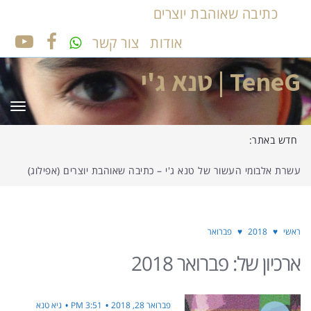
כתיבה שאוהבת יוצרים
אודות
צור קשר
UTUBE
FACEBOOK
TeneG | טנא ג'י
תפר
חדש באתר:
עשרת אלבומי העשור של טנא ג'י – כתיבה שאוהבת יוצרים (אפילוג)
ראשי
♥
2018
♥
פברואר
ארכיון של:
פברואר 2018
פברואר 28, 2018
3:51 PM
גיא טנא