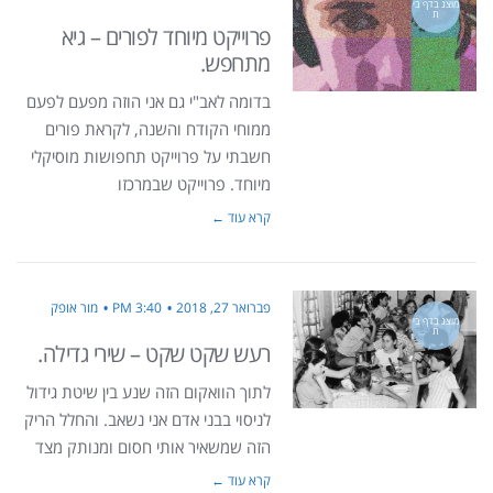
מוצג בדף בי
ת
פרוייקט מיוחד לפורים – גיא
מתחפש.
בדומה לאב"י גם אני הוזה מפעם לפעם
ממוחי הקודח והשנה, לקראת פורים
חשבתי על פרוייקט תחפושות מוסיקלי
מיוחד. פרוייקט שבמרכזו
קרא עוד ←
פברואר 27, 2018
3:40 PM
מור אופק
מוצג בדף בי
ת
רעש שקט שקט – שירי גדילה.
לתוך הוואקום הזה שנע בין שיטת גידול
לניסוי בבני אדם אני נשאב. והחלל הריק
הזה שמשאיר אותי חסום ומנותק מצד
קרא עוד ←