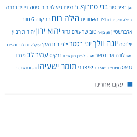
ברי סחרוף.
בציר טוב
ג'ירפות
גיא לוי
דודו טסה
דייויד ברוזה
גולן
הילה רוח
החצר האחורית
התקווה 6
חווה
דניאלה ספקטור
יהוא ירון
אלברשטיין
טוב שהעולם גדול
יהודית רביץ
חנן בן ארי
יונה וולך
יוני רכטר
יולנטה
ילדי בית העץ
יענקלה רוטבליט
לונא אבו
עמיר לב
לונה אבו נסאר
נרקיס
פדרו
נסאר
מאיה בלזיצמן
מתן אפרת
תומר ישעיהו
גראס
שי צברי
רונית שחר
שולי רנד
תערובת אסקוט
עקבו אחרינו