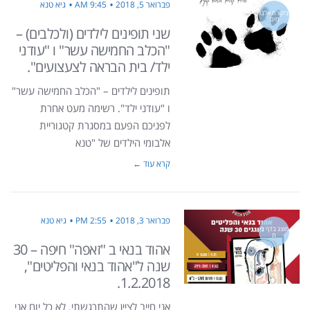
פברואר 5, 2018
9:45 AM
גיא טנא
ביקורת אלבו
מים
שני תופינים לילדים (ולכלבים) –
"הכלב החמישה עשר" ו "עודני
ילד/ בית הבראה לצעצועים".
תופינים לילדים – "הכלב החמישה עשר"
ו "עודני ילד". רשימה מעט אחרת
לפניכם הפעם במסגרת קטגוריית
אלבומי הילדים של "טנא
קרא עוד ←
פברואר 3, 2018
2:55 PM
גיא טנא
מוצג בדף בי
ת
אהוד בנאי ב "זאפה" חיפה – 30
שנה ל"אהוד בנאי והפליטים",
1.2.2018.
אני חייב לציין שהתרגשתי. לא כל יום אני