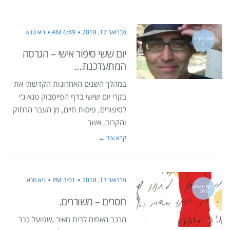
פברואר 17, 2018
6:49 AM
גיא טנא
מוצג בדף בי
ת
יום ששי סיפור אישי – הגרסה
המתעדכנת…
במהלך השנים האחרונות הקדשתי את
בקרי יום שישי בדף הפייסבוק טנא ג'י
לסיפורים, פיסות חיים, מן העבר הרחוק
והקרוב, אשר
קרא עוד ←
פברואר 13, 2018
3:01 PM
גיא טנא
ביקורת אלבו
מים
חסרים – משוררים.
הרכב האחים לבית מאיר ,שפועל כבר