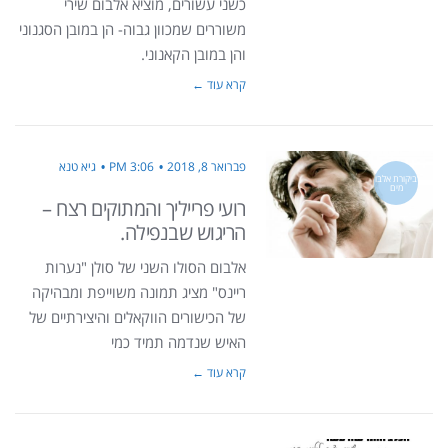
כשני עשורים, מוציא אלבום שירי
משוררים שמכוון גבוה- הן במובן הסגנוני
והן במובן הקאנוני.
קרא עוד ←
פברואר 8, 2018
3:06 PM
גיא טנא
ביקורת אלבו
מים
רועי פרייליך והמתוקים רצח –
הריגוש שבנפילה.
אלבום הסולו השני של סולן "נערות
ריינס" מציג תמונה משוייפת ומבהיקה
של הכישורים הווקאלים והיצירתיים של
האיש שנדמה תמיד כמי
קרא עוד ←