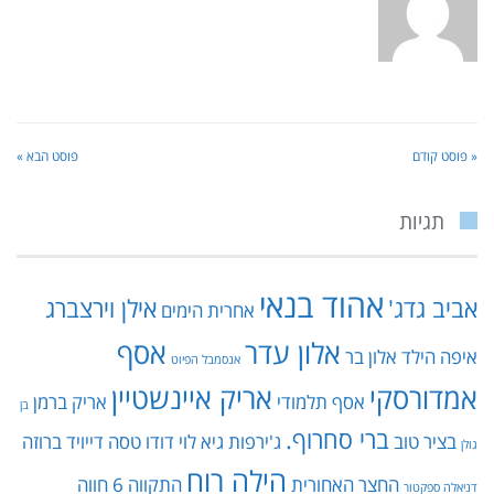
« פוסט קודם
פוסט הבא »
תגיות
אהוד בנאי
אביב גדג'
אילן וירצברג
אחרית הימים
אלון עדר
אסף
איפה הילד
אלון בר
אנסמבל הפיוט
אמדורסקי
אריק איינשטיין
אסף תלמודי
אריק ברמן
בן
ברי סחרוף.
בציר טוב
ג'ירפות
גיא לוי
דודו טסה
דייויד ברוזה
גולן
הילה רוח
החצר האחורית
התקווה 6
חווה
דניאלה ספקטור