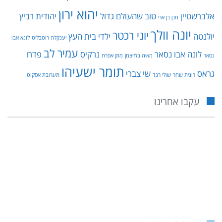
יהוא ירון
אלברשטיין
טוב שהעולם גדול
יהודית רביץ
חנן בן ארי
יונה וולך
יוני רכטר
יולנטה
ילדי בית העץ
יענקלה רוטבליט
לונא אבו
עמיר לב
לונה אבו נסאר
נרקיס
פדרו
נסאר
מאיה בלזיצמן
מתן אפרת
תומר ישעיהו
גראס
שי צברי
רונית שחר
שולי רנד
תערובת אסקוט
עקבו אחרינו