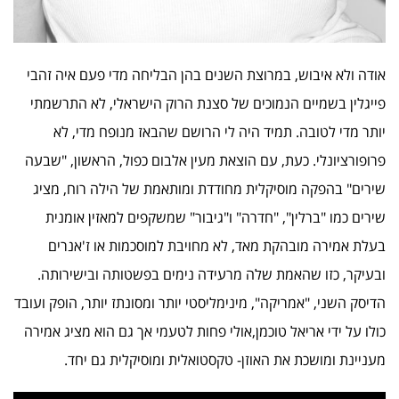
אודה ולא איבוש, במרוצת השנים בהן הבליחה מדי פעם איה זהבי
פייגלין בשמיים הנמוכים של סצנת הרוק הישראלי, לא התרשמתי
יותר מדי לטובה. תמיד היה לי הרושם שהבאז מנופח מדי, לא
פרופורציונלי. כעת, עם הוצאת מעין אלבום כפול, הראשון, "שבעה
שירים" בהפקה מוסיקלית מחודדת ומותאמת של הילה רוח, מציג
שירים כמו "ברלין", "חדרה" ו"גיבור" שמשקפים למאזין אומנית
בעלת אמירה מובהקת מאד, לא מחויבת למוסכמות או ז'אנרים
ובעיקר, כזו שהאמת שלה מרעידה נימים בפשטותה ובישירותה.
הדיסק השני, "אמריקה", מינימליסטי יותר ומסונתז יותר, הופק ועובד
כולו על ידי אריאל טוכמן,אולי פחות לטעמי אך גם הוא מציג אמירה
מעניינת ומושכת את האוזן- טקסטואלית ומוסיקלית גם יחד.