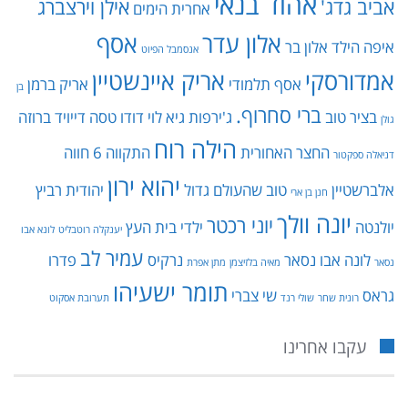
אהוד בנאי
אביב גדג'
אילן וירצברג
אחרית הימים
אלון עדר
אסף
איפה הילד
אלון בר
אנסמבל הפיוט
אמדורסקי
אריק איינשטיין
אסף תלמודי
אריק ברמן
בן
ברי סחרוף.
בציר טוב
ג'ירפות
גיא לוי
דודו טסה
דייויד ברוזה
גולן
הילה רוח
החצר האחורית
התקווה 6
חווה
דניאלה ספקטור
יהוא ירון
אלברשטיין
טוב שהעולם גדול
יהודית רביץ
חנן בן ארי
יונה וולך
יוני רכטר
יולנטה
ילדי בית העץ
יענקלה רוטבליט
לונא אבו
עמיר לב
לונה אבו נסאר
נרקיס
פדרו
נסאר
מאיה בלזיצמן
מתן אפרת
תומר ישעיהו
גראס
שי צברי
רונית שחר
שולי רנד
תערובת אסקוט
עקבו אחרינו