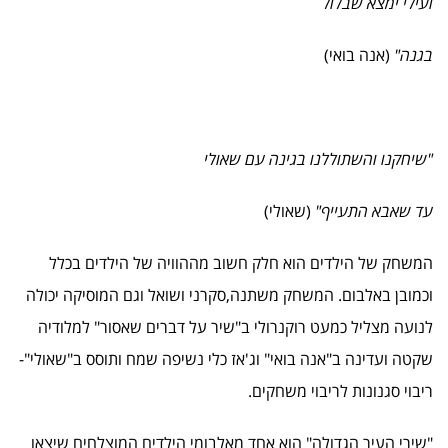
ועילי ימצא שבלול
בגנה"
(אנה בואי)
"שיחקנו והשתוללנו בגינה עם שאולי
עד שאבא התעייף"
(שאולי)
המשחק של הילדים הוא חלק חשוב מההוויה של הילדים בכלל
וכמובן באלבום. המשחק משתנה,סקרני ושואל וגם המוסיקה יכולה
לנועה מצליל כמעט רוקנרולי ב"שיר על דברים שאסור" למלודיה
שקטה ועדינה ב"אנה בואי" וג'אז כלי נשיפה שמח ותוסס ב"שאולי"-
ריבוי סגנונות לריבוי משחקים.
"שירי העיר הגדולה" הוא אחד מאלבומי הילדים המוצלחים שיצאו