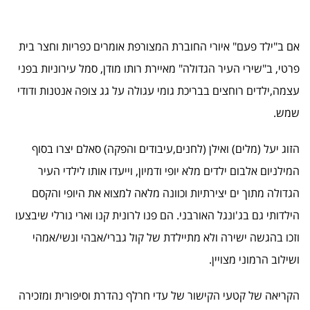
אם ב"ילד פעם" איורי החוברת המצורפת אומרים כפריות וחצר בית
פרטי, ב"שירי העיר הגדולה" מאיירת רותו מודן, סמל עירוניות בפני
עצמה,ילדים רוחצים בבריכת גומי עגולה על גג צופה אנטנות ודודי
שמש.
הזוג יעל (מלים) ואילן (לחנים,עיבודים והפקה) סאלם יצרו בסוף
המילניום אלבום ילדים מלא יופי ודמיון, וייעדו אותו לילדי העיר
הגדולה מתוך ים יצירתיות וכוונה מלאה למצוא את היופי והקסם
הילדותי גם בג'ונגל האורבני. הם פנו לרונית קנו וארי גורלי שיבצעו
וזכו בהגשה ישירה ולא מתיילדת של קול גברי/אבהי ונשי/אמהי
ושילוב הרמוני מצויין.
הקריאה של קטעי הקישור של עדי חרלף נהדרת וסיפורית ומזכירה