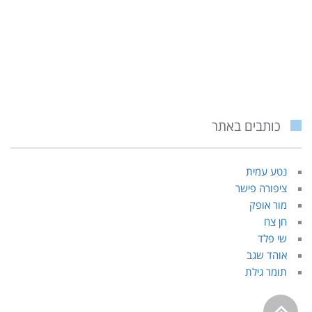
כותבים באתר
נטע עמית
ציפורה פישר
מור אופק
חן צח
שי פלד
אוהד שגב
תומר גילת
גלילה