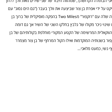
 הבתולה הקדושה) , שמהווה חיבור של שני שירים מאת וולך ללחן
קט על ידי אפרת בן צור שביצעה את וולך בעבר ("גם הים נסוג" עם
אביתר בנאי) ומשחזרת את שיתוף הפעולה שלה עם "רוקפור" מTwo Miles בהפקה מוסיקלית של ברוך בן
 שינוי ניכר מקולו של גלבץ בחלקו השני של השיר אך גם דומה
 הווקאלית המרשימה של הקטע המקורי מוחלפת בקולותיהם של בן
קפור בשנותיה המוקדמות ואילו הקול המרחף של בן צור מצמרר
ף נשי, כמעט מלאכי…