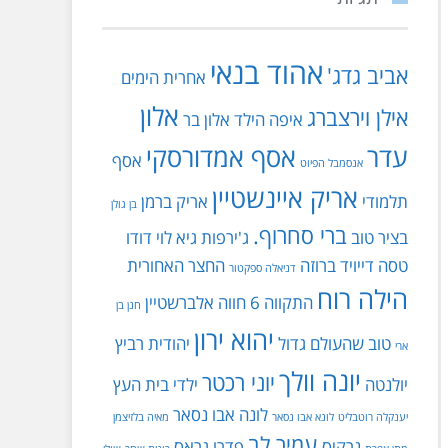
אהוד בנאי
אביב גדג'
אחרית הימים
אלון
אילן וירצברג
איפה הילד
אלון בר
עדר
אסף אמדורסקי
אסף
אנסמבל הפיוט
אריק איינשטיין
תלמודי
אריק ברמן
בן גולן
ברי סחרוף.
בציר טוב
ג'ירפות
גיא לוי
דודו
טסה
דייויד ברוזה
החצר האחורית
דניאלה ספקטור
הילה רוח
התקווה 6
חווה אלברשטיין
חנן בן
יהוא ירון
טוב שהעולם גדול
יהודית רביץ
ארי
יונה וולך
יוני רכטר
יולנטה
ילדי בית העץ
לונה אבו נסאר
יענקלה רוטבליט
לונא אבו נסאר
מאיה בלזיצמן
עמיר לב
נרקיס
פדרו גראס