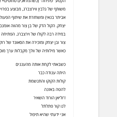
הקטע "פתיחה" (כשהמלאכים סחוטים+ אני
משותף של גלבץ ווירצברג, מבוצע בפרויי
יצחק. הקול הדק של בן צור מהווה אומנם
במידה רבה לקולו של וירצברג. הפתיחה
צור ובן יצחק ומזכירה את הסאונד של רו
כאשר מילותיה של וולך מקבלות ערך מוס
כשבאתי לקחת אותה מהעננים
היתה ענודה כבר
קולות הקוקו והתנשמת
להטה באזנה
ז'וליאן הורוד השאיר
לנו קור פתלתל
אני ידעתי שהיא תיפול