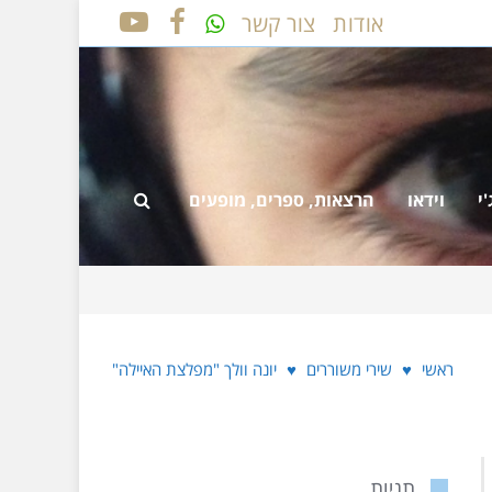
אודות
צור קשר
YOUTUBE
FACEBOOK
י
וידאו
הרצאות, ספרים, מופעים
ראשי
♥
שירי משוררים
♥
יונה וולך "מפלצת האיילה"
תגיות