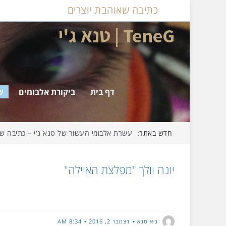
כתיבה שאוהבת יוצרים
TeneG | טנא ג'י
דף בית
ביקורת אלבומים
ש
חדש באתר:
דצמבר ג'י – על אלבומי החודש שחלף…
יונה וולך "מפלצת האיילה"
גיא טנא
דצמבר 2, 2016
8:34 AM