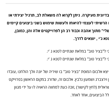
ונית מעיקרה. ניתן לקרוא לה משאלת לב, תרגיל יצירתי או
ו הרשיתי לעצמי להיאחז ולעשות שימוש בשני ביצועים קיימים
י" מתוך אהבה וכבוד רב הן לפרוייקטים אלה והן, כמובן,
 ג'י , יוצאים לדרך.
 ל"בציר טוב" במלאת שנתיים לטנא ג 'י.
 ל"בציר טוב" במלאת שנתיים לטנא ג 'י.
 אלבום המופת "בציר טוב" בו שיריה של יונה וולך הולחנו ,עובדו
ן וירצברג ושמעון גלבץ. אלבום זה, שדורג במקום הראשון בפרוייקט
לית (לחץ לקישור) ,זוכה כעת למחווה הראויה לו על ידי מגוון
לל הביצועים, אחד לאחד.