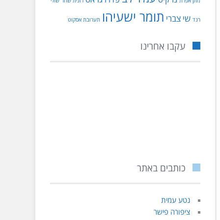
מתן אפרת
רונית שחר
שולי
תומר ישעיהו
שי צברי
רנד
תערובת אסקוט
עקבו אחרינו
כותבים באתר
נטע עמית
ציפורה פישר