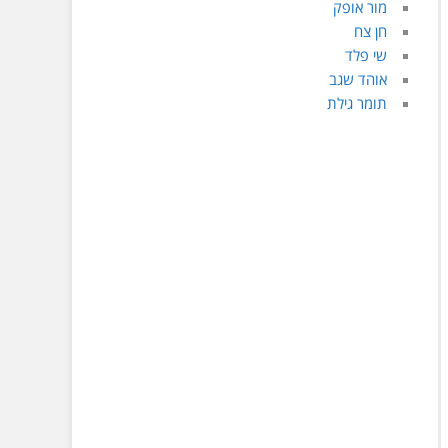
מור אופק
חן צח
שי פלד
אוהד שגב
תומר גילת