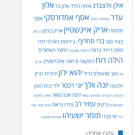
אלון
אילן וירצברג
איפה הילד
אלון בר
עדר
אסף אמדורסקי
אסף
אנסמבל הפיוט
אריק איינשטיין
תלמודי
אריק ברמן
בן גולן
ברי סחרוף.
בציר טוב
ג'ירפות
גיא לוי
דודו
טסה
דייויד ברוזה
החצר האחורית
דניאלה ספקטור
הילה רוח
התקווה 6
חווה אלברשטיין
חנן בן
יהוא ירון
טוב שהעולם גדול
יהודית רביץ
ארי
יונה וולך
יוני רכטר
יולנטה
ילדי בית העץ
לונה אבו נסאר
יענקלה רוטבליט
לונא אבו נסאר
מאיה בלזיצמן
עמיר לב
נרקיס
פדרו גראס
מתן אפרת
רונית שחר
שולי
תומר ישעיהו
שי צברי
רנד
תערובת אסקוט
עקבו אחרינו