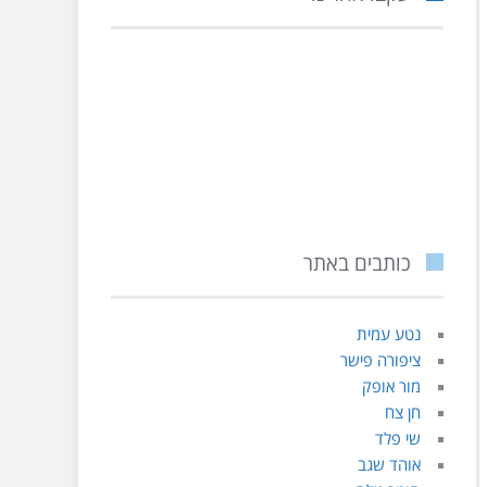
כותבים באתר
נטע עמית
ציפורה פישר
מור אופק
חן צח
שי פלד
אוהד שגב