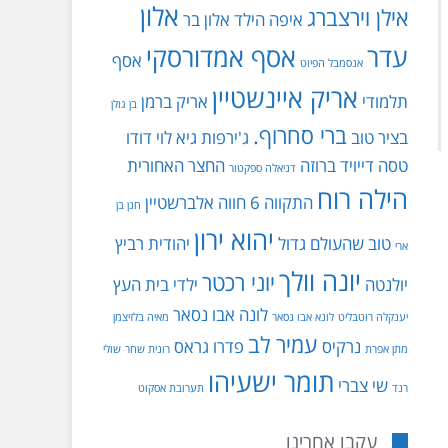
אלון
אילן וירצברג
איפה הילד
אלון בר
עדר
אסף אמדורסקי
אסף
אנסמבל הפיוט
אריק איינשטיין
תלמודי
אריק ברמן
בן גולן
ברי סחרוף.
בציר טוב
ג'ירפות
גיא לוי
דודו
טסה
דייויד ברוזה
החצר האחורית
דניאלה ספקטור
הילה רוח
התקווה 6
חווה אלברשטיין
חנן בן
יהוא ירון
טוב שהעולם גדול
יהודית רביץ
ארי
יונה וולך
יוני רכטר
יולנטה
ילדי בית העץ
לונה אבו נסאר
יענקלה רוטבליט
לונא אבו נסאר
מאיה בלזיצמן
עמיר לב
נרקיס
פדרו גראס
מתן אפרת
רונית שחר
שולי
תומר ישעיהו
שי צברי
רנד
תערובת אסקוט
עקבו אחרינו