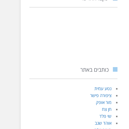
כותבים באתר
נטע עמית
ציפורה פישר
מור אופק
חן צח
שי פלד
אוהד שגב