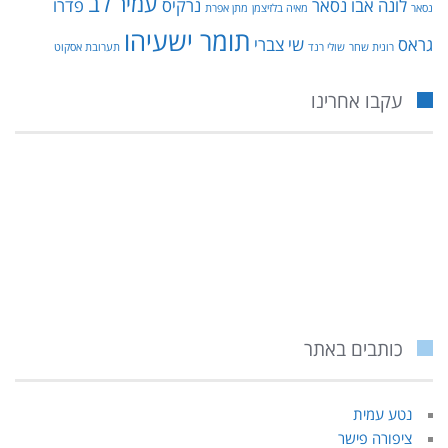
עמיר לב
לונה אבו נסאר
נרקיס
פדרו
נסאר
מאיה בלזיצמן
מתן אפרת
תומר ישעיהו
גראס
שי צברי
רונית שחר
שולי רנד
תערובת אסקוט
עקבו אחרינו
כותבים באתר
נטע עמית
ציפורה פישר