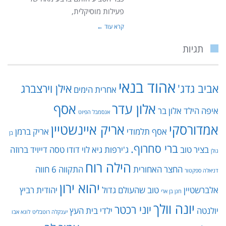
פעילות מוסיקלית,
קרא עוד ←
תגיות
אהוד בנאי
אביב גדג'
אילן וירצברג
אחרית הימים
אלון עדר
אסף
איפה הילד
אלון בר
אנסמבל הפיוט
אמדורסקי
אריק איינשטיין
אסף תלמודי
אריק ברמן
בן
ברי סחרוף.
בציר טוב
ג'ירפות
גיא לוי
דודו טסה
דייויד ברוזה
גולן
הילה רוח
החצר האחורית
התקווה 6
חווה
דניאלה ספקטור
יהוא ירון
אלברשטיין
טוב שהעולם גדול
יהודית רביץ
חנן בן ארי
יונה וולך
יוני רכטר
יולנטה
ילדי בית העץ
יענקלה רוטבליט
לונא אבו