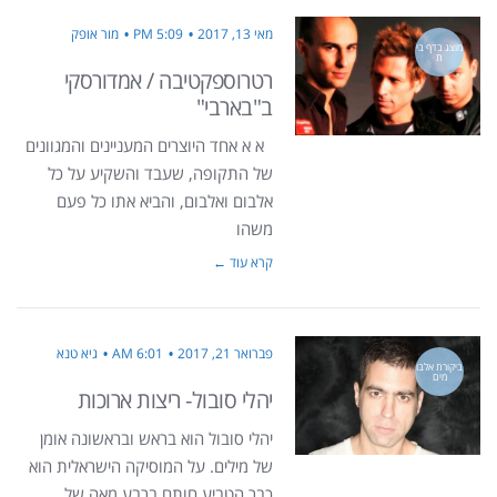
מאי 13, 2017
5:09 PM
מור אופק
מוצג בדף בי
ת
רטרוספקטיבה / אמדורסקי
ב"בארבי"
א א אחד היוצרים המעניינים והמגוונים
של התקופה, שעבד והשקיע על כל
אלבום ואלבום, והביא אתו כל פעם
משהו
קרא עוד ←
פברואר 21, 2017
6:01 AM
גיא טנא
ביקורת אלבו
מים
יהלי סובול- ריצות ארוכות
יהלי סובול הוא בראש ובראשונה אומן
של מילים. על המוסיקה הישראלית הוא
כבר הטביע חותם ברבע מאה של