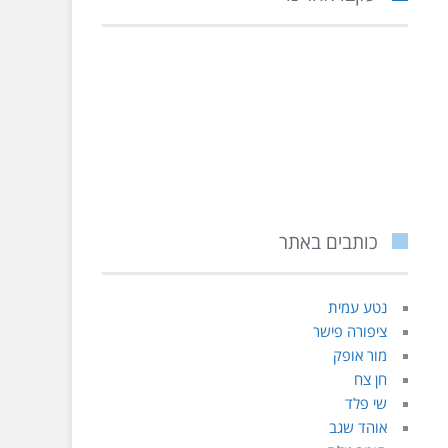
כותבים באתר
נטע עמית
ציפורה פישר
מור אופק
חן צח
שי פלד
אוהד שגב