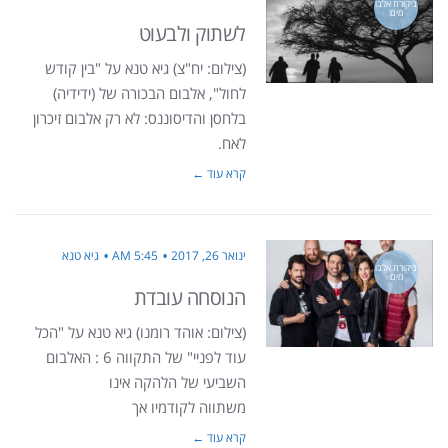
ביקורת אלבו
מים
לשתוק ולבעוט
(צילום: יח"צ) גיא טנא על "בין קודש
לחול", אלבום הבכורה של (ידידיה)
בלחסן והדיסוננס: לא רק אלבום זיכרון
לאח.
קרא עוד ←
ינואר 26, 2017
5:45 AM
גיא טנא
ביקורת אלבו
מים
הנוסחה עובדת
(צילום: אוהד רומנו) גיא טנא על "הכל
עוד לפניי" של התקווה 6 : האלבום
השביעי של הלהקה אינו
משתווה לקודמיו אך
קרא עוד ←