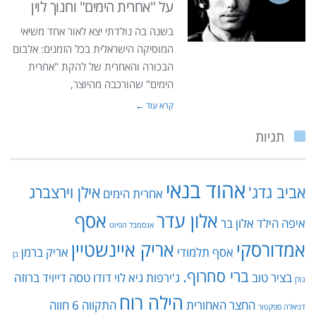
על "אחרית הימים" וחנוך לוין
בשנה בה נולדתי יצא לאור אחד משיאי
המוסיקה הישראלית בכל הזמנים: אלבום
הבכורה והאחרית של להקת "אחרית
הימים" שהורכבה מהיוצר,
קרא עוד ←
תגיות
אהוד בנאי
אביב גדג'
אילן וירצברג
אחרית הימים
אלון עדר
אסף
איפה הילד
אלון בר
אנסמבל הפיוט
אמדורסקי
אריק איינשטיין
אסף תלמודי
אריק ברמן
בן
ברי סחרוף.
בציר טוב
ג'ירפות
גיא לוי
דודו טסה
דייויד ברוזה
גולן
הילה רוח
החצר האחורית
התקווה 6
חווה
דניאלה ספקטור