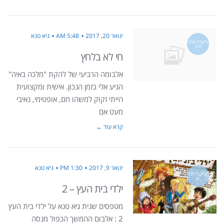
ינואר 20, 2017
5:48 AM
גיא טנא
ביקורת אלבו
מים
חי לא בלחץ
אלבומה הרביעי של להקת "מלכה באיה"
הגיע אלי בזמן הנכון. אישית ומקצועית
הייתי זקוק למשהו חם, אופטימי, נאיבי
מעט אם
קרא עוד ←
ינואר 9, 2017
1:30 PM
גיא טנא
מוסיקה לילדי
ם
ילדי בית העץ – 2
מטפסים שנית גיא טנא על ילדי בית העץ
2 : אלבום ההמשך הכפול מנסה