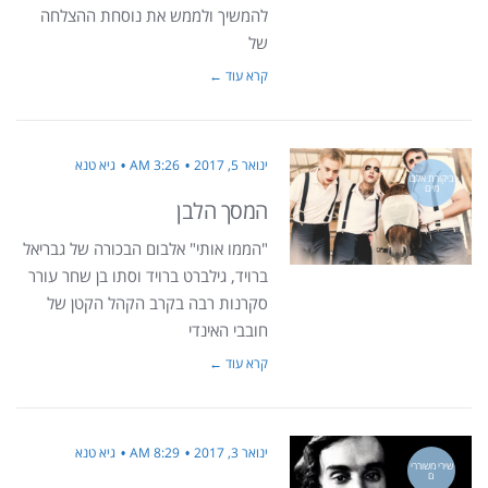
להמשיך ולממש את נוסחת ההצלחה
של
קרא עוד ←
ינואר 5, 2017
3:26 AM
גיא טנא
ביקורת אלבו
מים
המסך הלבן
"הממו אותי" אלבום הבכורה של גבריאל
ברויד, גילברט ברויד וסתו בן שחר עורר
סקרנות רבה בקרב הקהל הקטן של
חובבי האינדי
קרא עוד ←
ינואר 3, 2017
8:29 AM
גיא טנא
שירי משוררי
ם