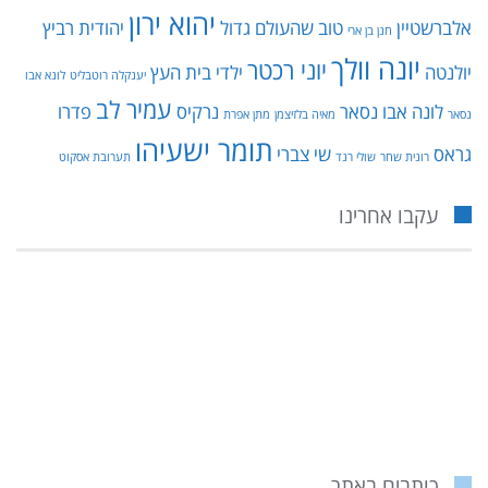
יהוא ירון
אלברשטיין
טוב שהעולם גדול
יהודית רביץ
חנן בן ארי
יונה וולך
יוני רכטר
יולנטה
ילדי בית העץ
יענקלה רוטבליט
לונא אבו
עמיר לב
לונה אבו נסאר
נרקיס
פדרו
נסאר
מאיה בלזיצמן
מתן אפרת
תומר ישעיהו
גראס
שי צברי
רונית שחר
שולי רנד
תערובת אסקוט
עקבו אחרינו
כותבים באתר