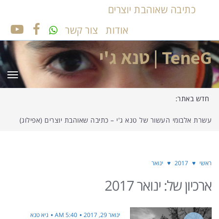
כתיבה שאוהבת יוצרים
אודות
צור קשר
UTUBE
FACEBOOK
TeneG | טנא ג'י
תפר
חדש באתר:
עשרת אלבומי העשור של טנא ג'י – כתיבה שאוהבת יוצרים (אפילוג)
ראשי
♥
2017
♥
ינואר
ארכיון של:
ינואר 2017
ינואר 29, 2017
5:40 AM
גיא טנא