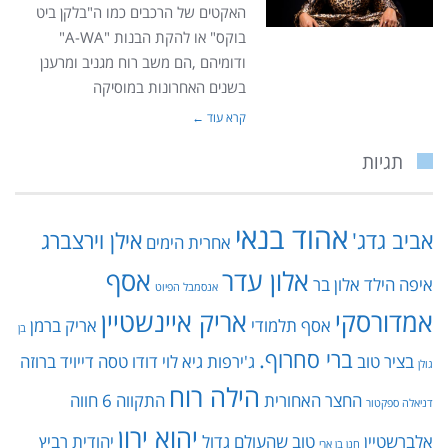
האקטים של הרכבים כמו ה"בלקן ביט
בוקס" או להקת הבנות "A-WA"
ודומיהם ,הם משב רוח מגניב ומרענן
בשנים האחרונות במוסיקה
קרא עוד ←
תגיות
אהוד בנאי
אביב גדג'
אילן וירצברג
אחרית הימים
אלון עדר
אסף
איפה הילד
אלון בר
אנסמבל הפיוט
אמדורסקי
אריק איינשטיין
אסף תלמודי
אריק ברמן
בן
ברי סחרוף.
בציר טוב
ג'ירפות
גיא לוי
דודו טסה
דייויד ברוזה
גולן
הילה רוח
החצר האחורית
התקווה 6
חווה
דניאלה ספקטור
יהוא ירון
אלברשטיין
טוב שהעולם גדול
יהודית רביץ
חנן בן ארי