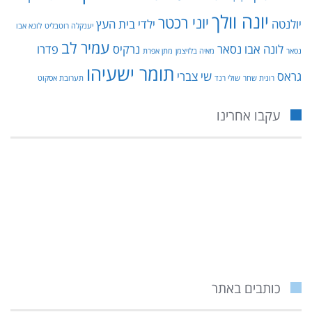
יונה וולך
יוני רכטר
יולנטה
ילדי בית העץ
יענקלה רוטבליט
לונא אבו
עמיר לב
לונה אבו נסאר
נרקיס
פדרו
נסאר
מאיה בלזיצמן
מתן אפרת
תומר ישעיהו
גראס
שי צברי
רונית שחר
שולי רנד
תערובת אסקוט
עקבו אחרינו
כותבים באתר