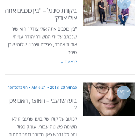
מוצג בדף בי
ת
ביקורת סינגל – "בין כוכבים אתה
אולי צודק"
"בין כוכבים אתה אולי צודק" הוא שיר
שנכתב על ידי המשורר יהודה עמיחי
אודות אהבה, פרידה וזיכרון. שלומי שבן
סיפר
קרא עוד ←
פברואר 20, 2018
6:21 AM
חזי ברנסדופר
מוצג בדף בי
ת
בועז שרעבי – האוצר, האם אכן
?
לכתוב על קולו של בועז שרעבי זו לא
משימה פשוטה עבורי. עומק כפול
ומכופל נדרש כאן. מדובר בזמר החתום