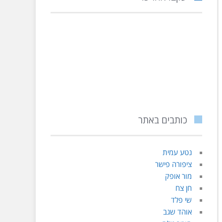
כותבים באתר
נטע עמית
ציפורה פישר
מור אופק
חן צח
שי פלד
אוהד שגב