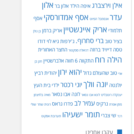
אלון
אילן וירצברג
איפה הילד
אלון בר
עדר
אסף אמדורסקי
אסף
אנסמבל הפיוט
אריק איינשטיין
תלמודי
אריק ברמן
בן גולן
ברי סחרוף.
בציר טוב
ג'ירפות
גיא לוי
דודו
טסה
דייויד ברוזה
החצר האחורית
דניאלה ספקטור
הילה רוח
התקווה 6
חווה אלברשטיין
חנן בן
יהוא ירון
טוב שהעולם גדול
יהודית רביץ
ארי
יונה וולך
יוני רכטר
יולנטה
ילדי בית העץ
לונה אבו נסאר
יענקלה רוטבליט
לונא אבו נסאר
מאיה בלזיצמן
עמיר לב
נרקיס
פדרו גראס
מתן אפרת
רונית שחר
שולי
תומר ישעיהו
שי צברי
רנד
תערובת אסקוט
עקבו אחרינו