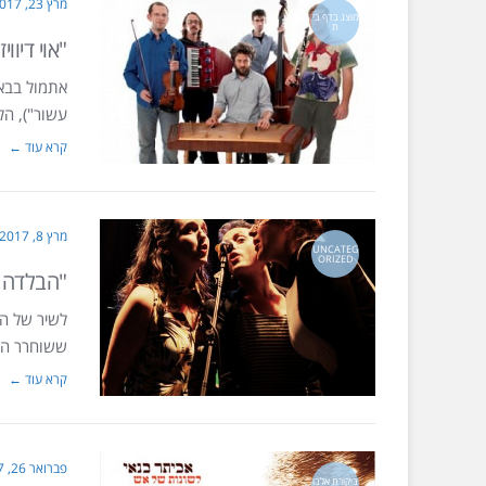
מרץ 23, 2017
מוצג בדף בי
ת
"אוי דיוו
אתמול בבארב
עשור"), הל
קרא עוד ←
מרץ 8, 2017
UNCATEG
ORIZED
"הבלדה ע
לשיר של הא
ששוחרר היום (8.3) לרגל יום ה
קרא עוד ←
פברואר 26, 2017
ביקורת אלבו