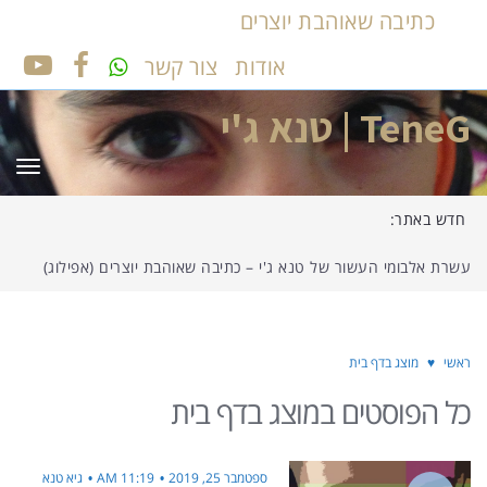
כתיבה שאוהבת יוצרים
אודות
צור קשר
UTUBE
FACEBOOK
TeneG | טנא ג'י
תפר
חדש באתר:
עשרת אלבומי העשור של טנא ג'י – כתיבה שאוהבת יוצרים (אפילוג)
ראשי
♥
מוצג בדף בית
כל הפוסטים ב
מוצג בדף בית
ספטמבר 25, 2019
11:19 AM
גיא טנא