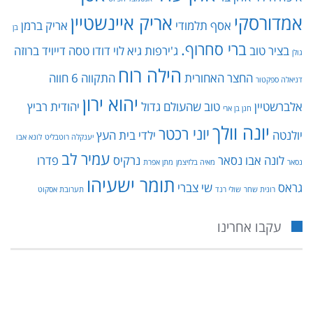
אמדורסקי
אריק איינשטיין
אסף תלמודי
אריק ברמן
בן
ברי סחרוף.
בציר טוב
ג'ירפות
גיא לוי
דודו טסה
דייויד ברוזה
גולן
הילה רוח
החצר האחורית
התקווה 6
חווה
דניאלה ספקטור
יהוא ירון
אלברשטיין
טוב שהעולם גדול
יהודית רביץ
חנן בן ארי
יונה וולך
יוני רכטר
יולנטה
ילדי בית העץ
יענקלה רוטבליט
לונא אבו
עמיר לב
לונה אבו נסאר
נרקיס
פדרו
נסאר
מאיה בלזיצמן
מתן אפרת
תומר ישעיהו
גראס
שי צברי
רונית שחר
שולי רנד
תערובת אסקוט
עקבו אחרינו