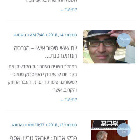
קרא עוד ←
ספטמבר 14, 2018
7:46 AM
גיא טנא
מוצג בדף בי
ת
יום ששי סיפור אישי – הגרסה
המתעדכנת…
במהלך השנים האחרונות הקדשתי את
בקרי יום שישי בדף הפייסבוק טנא ג'י
לסיפורים, פיסות חיים, מן העבר הרחוק
והקרוב, אשר
קרא עוד ←
ספטמבר 13, 2018
10:37 AM
גיא טנא
ביקורת אלבו
מים
פרקי אבות : ישראל גוריון ואסף