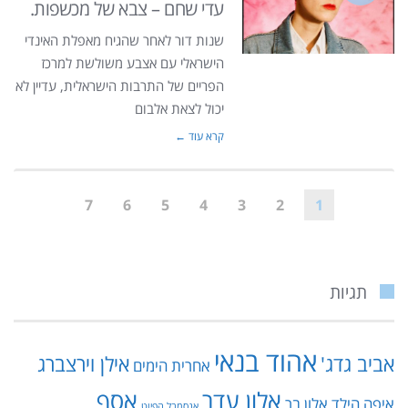
עדי שחם – צבא של מכשפות.
שנות דור לאחר שהגיח מאפלת האינדי
הישראלי עם אצבע משולשת למרכז
הפריים של התרבות הישראלית, עדיין לא
יכול לצאת אלבום
קרא עוד ←
7
6
5
4
3
2
1
תגיות
אהוד בנאי
אביב גדג'
אילן וירצברג
אחרית הימים
אלון עדר
אסף
איפה הילד
אלון בר
אנסמבל הפיוט