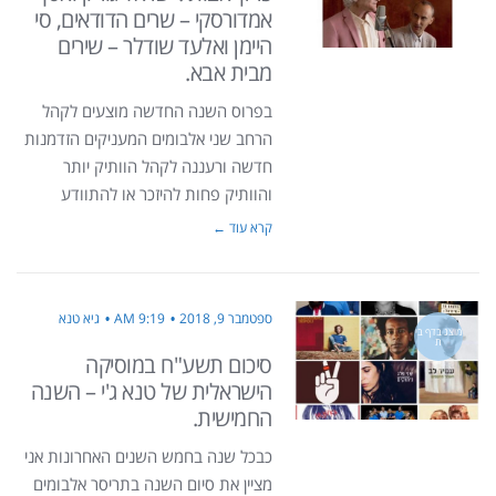
אמדורסקי – שרים הדודאים, סי
היימן ואלעד שודלר – שירים
מבית אבא.
בפרוס השנה החדשה מוצעים לקהל
הרחב שני אלבומים המעניקים הזדמנות
חדשה ורעננה לקהל הוותיק יותר
והוותיק פחות להיזכר או להתוודע
קרא עוד ←
ספטמבר 9, 2018
9:19 AM
גיא טנא
מוצג בדף בי
ת
סיכום תשע"ח במוסיקה
הישראלית של טנא ג'י – השנה
החמישית.
כבכל שנה בחמש השנים האחרונות אני
מציין את סיום השנה בתריסר אלבומים