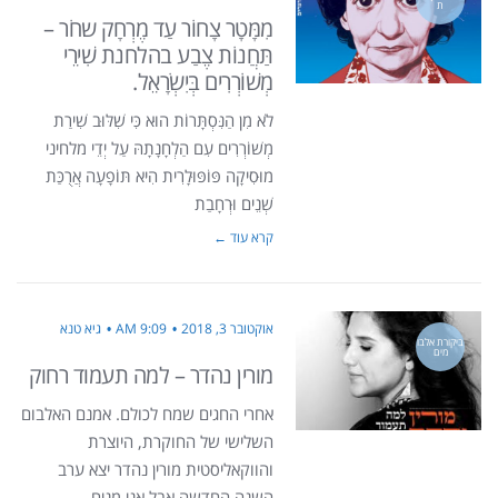
ת
מִמָּטָר צָחוֹר עַד מֶרְחָק שחֹר –
תַּחֲנוֹת צֶבַע בהלחנת שִׁירֵי
מְשׁוֹרְרִים בְּיִשְׂרָאֵל.
לֹא מִן הַנִּסְתָּרוֹת הוּא כִּי שִׁלּוּב שִׁירַת
מְשׁוֹרְרִים עִם הַלְחָנָתָהּ עַל יְדֵי מלחיני
מוּסִיקָה פּוֹפּוּלָרִית הִיא תּוֹפָעָה אֲרֻכַּת
שְׁנֵים וּרְחָבַת
קרא עוד ←
אוקטובר 3, 2018
9:09 AM
גיא טנא
ביקורת אלבו
מים
מורין נהדר – למה תעמוד רחוק
אחרי החגים שמח לכולם. אמנם האלבום
השלישי של החוקרת, היוצרת
והווקאליסטית מורין נהדר יצא ערב
השנה החדשה אבל אני מניח