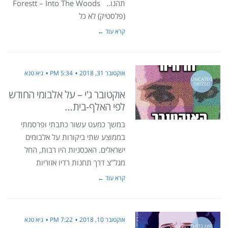
תהנו.. Forestt – Into The Woods
(פלסטיק) לא כל
קרא עוד ←
אוקטובר 31, 2018
5:34 PM
גיא טנא
UNCATEG
ORIZED
אוקטובר ג'י – על אלבומי החודש
לפי האלף-בית…
במשך כמעט עשור כתבתי ופרסמתי
בממוצע שתי ביקורות על אלבומים
ישראלים. האכסניות היו רבות, החל
מגל"צ דרך תחנות רדיו אזוריות
קרא עוד ←
אוקטובר 10, 2018
7:22 PM
גיא טנא
מוצג בדף בי