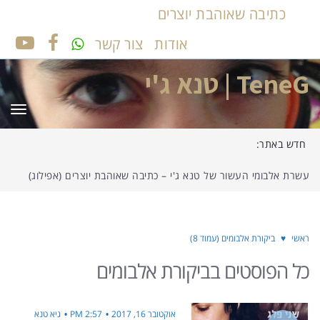
כתיבה שאוהבת יוצרים
אודות
צור קשר
UTUBE
FACEBOOK
TeneG | טנא ג'י
תפר
חדש באתר:
עשרת אלבומי העשור של טנא ג'י – כתיבה שאוהבת יוצרים (אפילוג)
ראשי
♥
ביקורת אלבומים (עמוד 8)
כל הפוסטים ב
ביקורת אלבומים
אוקטובר 16, 2017
2:57 PM
גיא טנא