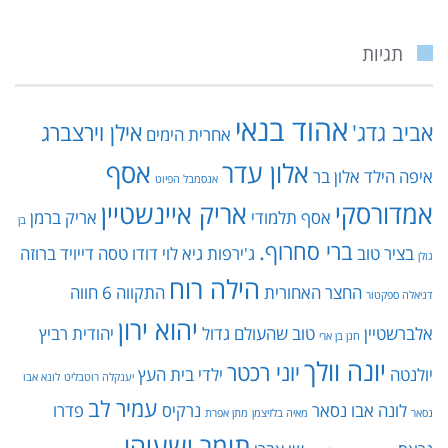
תגיות
אהוד בנאי
אביב גדג'
אילן וירצברג
אחרית הימים
אלון עדר
אסף
איפה הילד
אלון בר
אנסמבל הפיוט
אמדורסקי
אריק איינשטיין
אסף תלמודי
אריק ברמן
בן
ברי סחרוף.
בציר טוב
ג'ירפות
גיא לוי
דודו טסה
דייויד ברוזה
גולן
הילה רוח
החצר האחורית
התקווה 6
חווה
דניאלה ספקטור
יהוא ירון
אלברשטיין
טוב שהעולם גדול
יהודית רביץ
חנן בן ארי
יונה וולך
יוני רכטר
יולנטה
ילדי בית העץ
יענקלה רוטבליט
לונא אבו
עמיר לב
לונה אבו נסאר
נרקיס
פדרו
נסאר
מאיה בלזיצמן
מתן אפרת
תומר ישעיהו