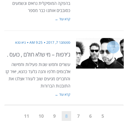
בהפקה המוסיקלית נראים ונשמעים
כסובבים אותנו כבר מספר
קרא עוד ←
ספטמבר 7, 2017
9:25 AM
גיא טנא
ביקורת אלבו
מים
ג'ירפות – מי שלא חולם , כועס .
עשרים וחמש שנות פעילות וחמישה
אלבומים חלפו והנה גלעד כהנא, יאיר קז
והחברים מגיעים שוב לעורר אצלנו את
התובנות הברורות
קרא עוד ←
11
10
9
8
7
6
5