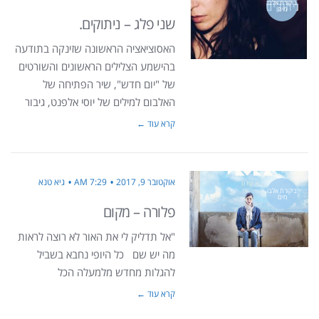
ביקורת אלבו
מים
שני פלג – ניתוקים.
האסוציאציה הראשונה שזינקה בתודעה
בהישמע הצלילים הראשונים והשורטים
של "יום חדש", שיר הפתיחה של
האלבום למילים של יוסי אלפנט, גיבור
קרא עוד ←
אוקטובר 9, 2017
7:29 AM
גיא טנא
ביקורת אלבו
מים
פלורה – מקום
"אל תדליק לי את האור לא רוצה לראות
מה יש שם כל היופי נחבא בשביל
להגלות מחדש מלמעלה הכל
קרא עוד ←