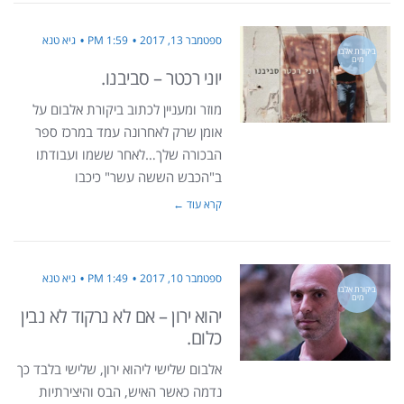
ספטמבר 13, 2017
1:59 PM
גיא טנא
ביקורת אלבו
מים
יוני רכטר – סביבנו.
מוזר ומעניין לכתוב ביקורת אלבום על
אומן שרק לאחרונה עמד במרכז ספר
הבכורה שלך…לאחר ששמו ועבודתו
ב"הכבש הששה עשר" כיכבו
קרא עוד ←
ספטמבר 10, 2017
1:49 PM
גיא טנא
ביקורת אלבו
מים
יהוא ירון – אם לא נרקוד לא נבין
כלום.
אלבום שלישי ליהוא ירון, שלישי בלבד כך
נדמה כאשר האיש, הבס והיצירתיות