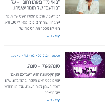
"בואי נלך באותו רחוב" – על
"בוידעם" של תומר ישעיהו.
"בוידעם", אלבום הסולו השני של תומר
ישעיהו, שוחרר ביום בו מלאו לי 30. ולא,
הוא לא מספר את הסיפור שלי.
קרא עוד ←
ספטמבר 24, 2017
4:02 PM
גיא טנא
ביקורת אלבו
מים
טונהפארק – טונה.
יומן הקפיטונה הגיע לעבדכם הנאמן
יומיים לפני ראש השנה. בתור בלוג שלא
דופק חשבון ללוח השנה, אלבומו החדש
של הראפר
קרא עוד ←