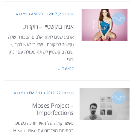
אוקטובר 2, 2017
6:31 AM
גיא טנא
ביקורת אלבו
מים
אניה בוקשטיין – רוקדת.
ארבע שנים לאחר אלבום הבכורה שלה
(קישור לביקורת : שלי ב"רעש לבן" )
שבה בוקשטיין לשתף פעולה עם יונתן
ג'וני
קרא עוד ←
ספטמבר 27, 2017
3:11 PM
גיא טנא
ביקורת אלבו
מים
Moses Project –
Imperfections
כאשר קולה של מאיה יוהנה נשמע
בפתיחת האלבום עם Hear it Rise