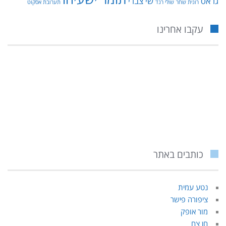
גראס
שי צברי
רונית שחר
שולי רנד
תערובת אסקוט
עקבו אחרינו
כותבים באתר
נטע עמית
ציפורה פישר
מור אופק
חן צח